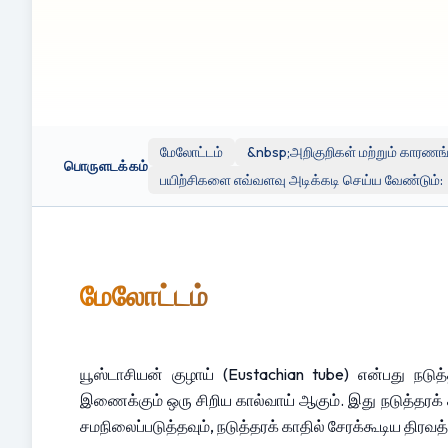
நிபுணரின் ஆலோசனையை எப்போதும் பெறவும்.
இந்த துண்டுப்பிரசுரத்தில் செயல்விளக்க நோக்கங்களுக்காக வெ
நோக்கங்களுக்காக மட்டுமே வழங்கப்படுகின்றன. Clinicol.co.uk
இணக்கத்திற்கு பொறுப்பல்ல. இந்த வெளிப்புற இணைப்பின் பயன்பாடு 
மேலோட்டம்
&nbsp;அறிகுறிகள் மற்றும் காரணங
பொருளடக்கம்
பயிற்சிகளை எவ்வளவு அடிக்கடி செய்ய வேண்டும்:
மேலோட்டம்
யூஸ்டாசியன் குழாய் (Eustachian tube) என்பது நடு
இணைக்கும் ஒரு சிறிய கால்வாய் ஆகும். இது நடுத்தரக் 
சமநிலைப்படுத்தவும், நடுத்தரக் காதில் சேரக்கூடிய திர