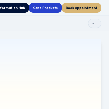
nformation Hub
Care Products
Book Appointment
ய்ய அனைத்து முயற்சிகளும் மேற்கொள்ளப்பட்டாலும், தானியங்கி
. இது தொழில்முறை மருத்துவ ஆலோசனை, நோயறிதல் அல்லது
ுடிவுகளை எடுப்பதற்கு முன்பும் தகுதிவாய்ந்த சுகாதார