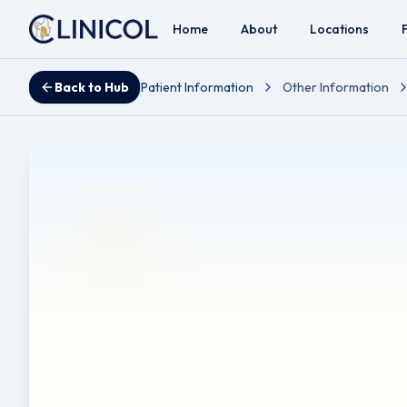
Home
About
Locations
Back to Hub
Patient Information
Other Information
யூஸ்டேசியன் குழாய்
Reviewed by Mr Ahmad A. Hariri - Consultant ENT, Head 
மொழிபெயர்ப்பு அறிவிப்பு:
இந்த துண்டுப்பிரசுரம் ஆங்கிலத்தில
மொழிபெயர்ப்புகளில் பிழைகள் இருக்கலாம். மருத்துவ முடிவுக
பொறுப்புத் துறப்பு:
பொறுப்புத் துறப்பு: இந்த துண்டுப்பிரசுரம
சிகிச்சைக்கு மாற்றாகப் பயன்படுத்தப்படக்கூடாது. எந்தவொரு உட