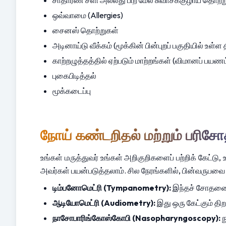
சாதாரண சளி அல்லது பிற மேல் சுவாசக்குழாய் தொற்ற
ஒவ்வாமை (Allergies)
சைனஸ் தொற்றுகள்
அடினாய்டு வீக்கம் (மூக்கின் பின்புறப் பகுதியில் உள்ள 
காற்றழுத்தத்தில் ஏற்படும் மாற்றங்கள் (விமானப் பய
புகைபிடித்தல்
மூக்கடைப்பு
நோய் கண்டறிதல் மற்றும் பரி
உங்கள் மருத்துவர் உங்கள் அறிகுறிகளைப் பற்றிக் கேட்டு, 
அவர்கள் பயன்படுத்தலாம். சில நேரங்களில், பின்வருப
டிம்பனோமெட்ரி (Tympanometry):
 இந்தச் சோதனை
ஆடியோமெட்ரி (Audiometry):
 இது ஒரு கேட்கும் த
நாசோபாரிங்கோஸ்கோபி (Nasopharyngoscopy):
 