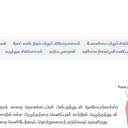
ளிப்புற வலைத்தளங்கள் அல்லது ஆதாரங்களுக்கான (எ.கா. யூடியூப்) இணைப்புகள்
 இந்த வெளிப்புற ஆதாரங்களுடன் இணைக்கப்படவில்லை, அவற்றை ஆதரிக்கவில்லை ம
உங்கள் சொந்த விருப்பத்திற்கும் ஆபத்திற்கும் உட்பட்டது.
்கள்
நோய் கண்டறிதல் மற்றும் பரிசோதனைகள்
மேலாண்மை மற்றும் சிகி
மருத்துவ சிகிச்சைகள்
தடுப்பு முறைகள்
எதிர்கால நிலை/முன்கணிப்ப
த்தரக் காதை தொண்டையின் பின்புறத்துடன் (நாசோபார்னக்ஸ்) 
காதில் உள்ள அழுத்தத்தை வெளிப்புறக் காற்றின் அழுத்தத்துடன் 
வத்தை வெளியேற்றவும், தொற்றுகளைத் தடுக்கவும் உதவுகிறது.