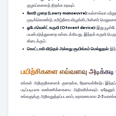
குழாய்களைத் திறக்க உதவும்.
லோரி முறை (Lowry manoeuvre):
 வல்சால்வா மற்ற
மூடிக்கொண்டு, உமிழ்நீரை விழுங்கி, பின்னர் மெதுவா
ஓடோவென்ட் கருவி (Otovent device):
 இது யூஸ்டே
பயன்படுத்துவதை உள்ளடக்கியது. இந்தக் கருவி பெரு
கிடைக்கும்.
கொட்டாவி விடுதல் அல்லது சூயிங்கம் மெல்லுதல்:
 இந
பயிற்சிகளை எவ்வளவு அடிக்கடி
உங்கள் அறிகுறிகளைக் குறைக்க, தேவைக்கேற்ப இந்தப
படிப்படியாக எண்ணிக்கையை அதிகரிக்கவும். ஏதேனும் வ
உங்களுக்கு அறிவுறுத்தப்படலாம், உதாரணமாக: 2-3 வாரங்