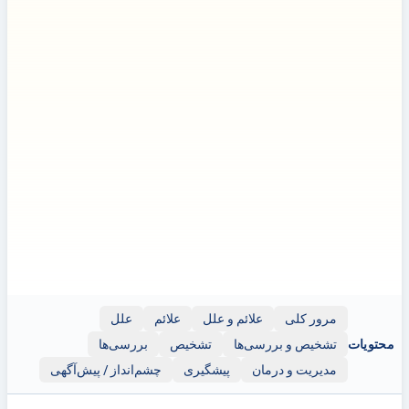
با پزشک مشورت کنید.
سلب مسئولیت:
سلب مسئولیت: این بروشور اطلاعات عمومی ارائه
می‌دهد و فقط برای اهداف آموزشی در نظر گرفته شده است. نباید
به عنوان جایگزینی برای مشاوره، تشخیص یا درمان پزشکی حرفه‌ای
استفاده شود. همیشه برای هرگونه نگرانی سلامتی یا قبل از
تصمیم‌گیری در مورد سلامتی یا درمان خود، از یک متخصص
مراقبت‌های بهداشتی واجد شرایط مشاوره بگیرید.
این بروشور ممکن است حاوی پیوندهایی به وب‌سایت‌ها یا منابع
خارجی (مانند یوتیوب) برای اهداف نمایشی باشد؛ با این حال، این
پیوندها فقط برای اطلاعات ارائه شده‌اند. Clinicol.co.uk به این منابع
خارجی وابسته نیست، آنها را تایید نمی‌کند و مسئولیتی در قبال
محتوا، دقت یا رعایت حق نسخه‌برداری این منابع ندارد. استفاده از
این پیوندهای خارجی با صلاحدید و مسئولیت خود شماست.
مرور کلی
علائم و علل
علائم
علل
محتویات
تشخیص و بررسی‌ها
تشخیص
بررسی‌ها
مدیریت و درمان
پیشگیری
چشم‌انداز / پیش‌آگهی