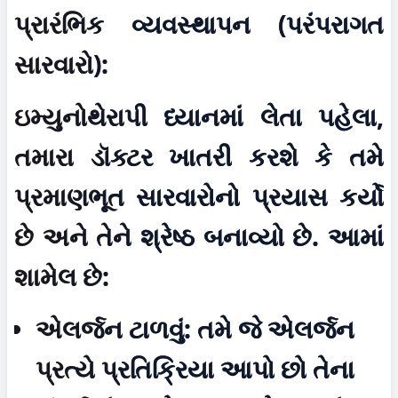
પ્રારંભિક વ્યવસ્થાપન (પરંપરાગત 
સારવારો):
ઇમ્યુનોથેરાપી ધ્યાનમાં લેતા પહેલા, 
તમારા ડૉક્ટર ખાતરી કરશે કે તમે 
પ્રમાણભૂત સારવારોનો પ્રયાસ કર્યો 
છે અને તેને શ્રેષ્ઠ બનાવ્યો છે. આમાં 
શામેલ છે:
એલર્જન ટાળવું:
 તમે જે એલર્જન 
પ્રત્યે પ્રતિક્રિયા આપો છો તેના 