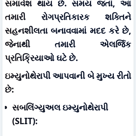
સમાવેશ થાય છે. સમય જતાં, આ 
તમારી રોગપ્રતિકારક શક્તિને 
સહનશીલતા બનાવવામાં મદદ કરે છે, 
જેનાથી તમારી એલર્જિક 
પ્રતિક્રિયાઓ ઘટે છે.
ઇમ્યુનોથેરાપી આપવાની બે મુખ્ય રીતો 
છે:
સબલિંગ્યુઅલ ઇમ્યુનોથેરાપી 
(SLIT):