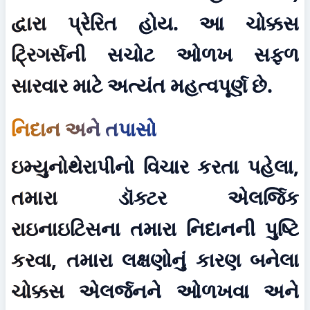
દ્વારા પ્રેરિત હોય. આ ચોક્કસ 
ટ્રિગર્સની સચોટ ઓળખ સફળ 
સારવાર માટે અત્યંત મહત્વપૂર્ણ છે.
નિદાન અને તપાસો
ઇમ્યુનોથેરાપીનો વિચાર કરતા પહેલા, 
તમારા ડૉક્ટર એલર્જિક 
રાઇનાઇટિસના તમારા નિદાનની પુષ્ટિ 
કરવા, તમારા લક્ષણોનું કારણ બનેલા 
ચોક્કસ એલર્જનને ઓળખવા અને 