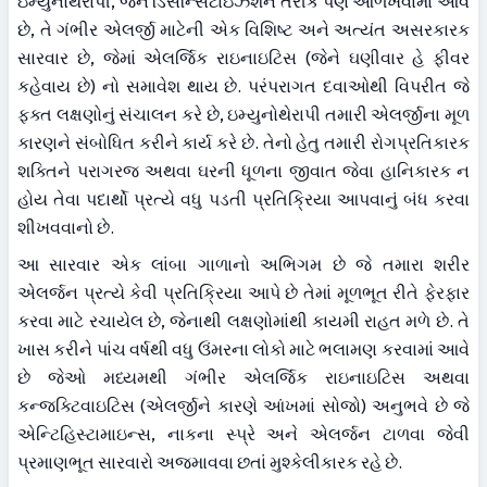
ઇમ્યુનોથેરાપી, જેને ડિસેન્સિટાઇઝેશન તરીકે પણ ઓળખવામાં આવે 
છે, તે ગંભીર એલર્જી માટેની એક વિશિષ્ટ અને અત્યંત અસરકારક 
સારવાર છે, જેમાં એલર્જિક રાઇનાઇટિસ (જેને ઘણીવાર હે ફીવર 
કહેવાય છે) નો સમાવેશ થાય છે. પરંપરાગત દવાઓથી વિપરીત જે 
ફક્ત લક્ષણોનું સંચાલન કરે છે, ઇમ્યુનોથેરાપી તમારી એલર્જીના મૂળ 
કારણને સંબોધિત કરીને કાર્ય કરે છે. તેનો હેતુ તમારી રોગપ્રતિકારક 
શક્તિને પરાગરજ અથવા ઘરની ધૂળના જીવાત જેવા હાનિકારક ન 
હોય તેવા પદાર્થો પ્રત્યે વધુ પડતી પ્રતિક્રિયા આપવાનું બંધ કરવા 
શીખવવાનો છે.
આ સારવાર એક લાંબા ગાળાનો અભિગમ છે જે તમારા શરીર 
એલર્જન પ્રત્યે કેવી પ્રતિક્રિયા આપે છે તેમાં મૂળભૂત રીતે ફેરફાર 
કરવા માટે રચાયેલ છે, જેનાથી લક્ષણોમાંથી કાયમી રાહત મળે છે. તે 
ખાસ કરીને પાંચ વર્ષથી વધુ ઉંમરના લોકો માટે ભલામણ કરવામાં આવે 
છે જેઓ મધ્યમથી ગંભીર એલર્જિક રાઇનાઇટિસ અથવા 
કન્જક્ટિવાઇટિસ (એલર્જીને કારણે આંખમાં સોજો) અનુભવે છે જે 
એન્ટિહિસ્ટામાઇન્સ, નાકના સ્પ્રે અને એલર્જન ટાળવા જેવી 
પ્રમાણભૂત સારવારો અજમાવવા છતાં મુશ્કેલીકારક રહે છે.