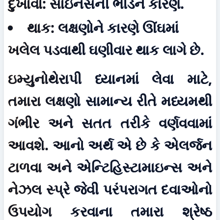
દુખાવો:
 સાઇનસની ભીડને કારણે.
થાક:
 લક્ષણોને કારણે ઊંઘમાં 
ખલેલ પડવાથી ઘણીવાર થાક લાગે છે.
ઇમ્યુનોથેરાપી ધ્યાનમાં લેવા માટે, 
તમારા લક્ષણો સામાન્ય રીતે મધ્યમથી 
ગંભીર અને સતત તરીકે વર્ણવવામાં 
આવશે. આનો અર્થ એ છે કે એલર્જન 
ટાળવા અને એન્ટિહિસ્ટામાઇન્સ અને 
નેઝલ સ્પ્રે જેવી પરંપરાગત દવાઓનો 
ઉપયોગ કરવાના તમારા શ્રેષ્ઠ 