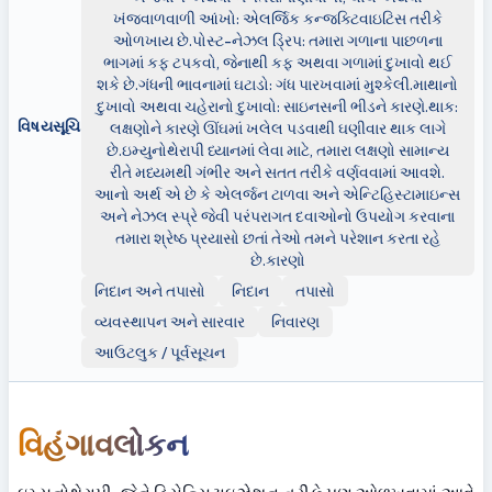
ખંજવાળવાળી આંખો: એલર્જિક કન્જક્ટિવાઇટિસ તરીકે
ઓળખાય છે.પોસ્ટ-નેઝલ ડ્રિપ: તમારા ગળાના પાછળના
ભાગમાં કફ ટપકવો, જેનાથી કફ અથવા ગળામાં દુખાવો થઈ
શકે છે.ગંધની ભાવનામાં ઘટાડો: ગંધ પારખવામાં મુશ્કેલી.માથાનો
દુખાવો અથવા ચહેરાનો દુખાવો: સાઇનસની ભીડને કારણે.થાક:
વિષયસૂચિ
લક્ષણોને કારણે ઊંઘમાં ખલેલ પડવાથી ઘણીવાર થાક લાગે
છે.ઇમ્યુનોથેરાપી ધ્યાનમાં લેવા માટે, તમારા લક્ષણો સામાન્ય
રીતે મધ્યમથી ગંભીર અને સતત તરીકે વર્ણવવામાં આવશે.
આનો અર્થ એ છે કે એલર્જન ટાળવા અને એન્ટિહિસ્ટામાઇન્સ
અને નેઝલ સ્પ્રે જેવી પરંપરાગત દવાઓનો ઉપયોગ કરવાના
તમારા શ્રેષ્ઠ પ્રયાસો છતાં તેઓ તમને પરેશાન કરતા રહે
છે.કારણો
નિદાન અને તપાસો
નિદાન
તપાસો
વ્યવસ્થાપન અને સારવાર
નિવારણ
આઉટલુક / પૂર્વસૂચન
વિહંગાવલોકન