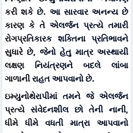
કરી શકે છે. આ સારવાર અનન્ય છે 
કારણ કે તે એલર્જન પ્રત્યે તમારી 
રોગપ્રતિકારક શક્તિના પ્રતિભાવને 
સુધારે છે, જેનો હેતુ માત્ર અસ્થાયી 
લક્ષણ નિયંત્રણને બદલે લાંબા 
ગાળાની રાહત આપવાનો છે.
ઇમ્યુનોથેરાપીમાં તમને જે એલર્જન 
પ્રત્યે સંવેદનશીલ છો તેની નાની, 
ધીમે ધીમે વધતી માત્રા આપવાનો 