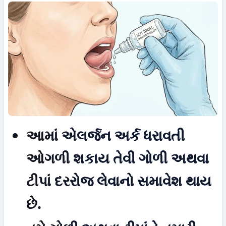
આમાં એલર્જન અર્ક ધરાવતી 
ઓગળી શકાય તેવી ગોળી અથવા 
ટીપાં દરરોજ લેવાનો સમાવેશ થાય 
છે.