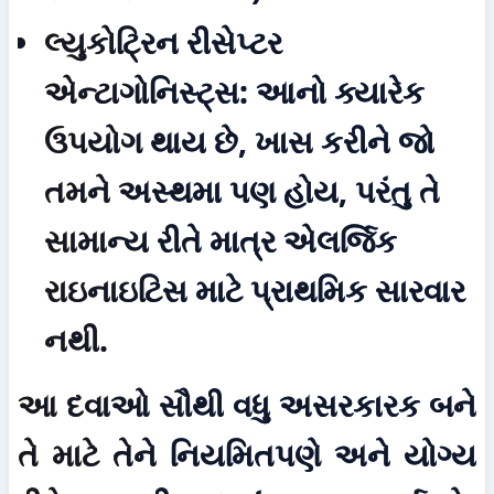
લ્યુકોટ્રિન રીસેપ્ટર 
એન્ટાગોનિસ્ટ્સ:
 આનો ક્યારેક 
ઉપયોગ થાય છે, ખાસ કરીને જો 
તમને અસ્થમા પણ હોય, પરંતુ તે 
સામાન્ય રીતે માત્ર એલર્જિક 
રાઇનાઇટિસ માટે પ્રાથમિક સારવાર 
નથી.
આ દવાઓ સૌથી વધુ અસરકારક બને 
તે માટે તેને નિયમિતપણે અને યોગ્ય 