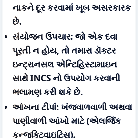
નાકને દૂર કરવામાં ખૂબ અસરકારક 
છે.
સંયોજન ઉપચાર:
 જો એક દવા 
પૂરતી ન હોય, તો તમારા ડૉક્ટર 
ઇન્ટ્રાનસલ એન્ટિહિસ્ટામાઇન 
સાથે INCS નો ઉપયોગ કરવાની 
ભલામણ કરી શકે છે.
આંખના ટીપાં:
 ખંજવાળવાળી અથવા 
પાણીવાળી આંખો માટે (એલર્જિક 
કન્જક્ટિવાઇટિસ).