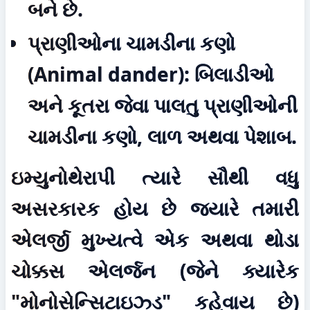
બને છે.
પ્રાણીઓના ચામડીના કણો 
(Animal dander):
 બિલાડીઓ 
અને કૂતરા જેવા પાલતુ પ્રાણીઓની 
ચામડીના કણો, લાળ અથવા પેશાબ.
ઇમ્યુનોથેરાપી ત્યારે સૌથી વધુ 
અસરકારક હોય છે જ્યારે તમારી 
એલર્જી મુખ્યત્વે એક અથવા થોડા 
ચોક્કસ એલર્જન (જેને ક્યારેક 
"મોનોસેન્સિટાઇઝ્ડ" કહેવાય છે) 