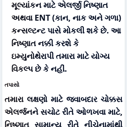
મૂલ્યાંકન માટે એલર્જી નિષ્ણાત 
અથવા ENT (કાન, નાક અને ગળા) 
કન્સલ્ટન્ટ પાસે મોકલી શકે છે. આ 
નિષ્ણાત નક્કી કરશે કે 
ઇમ્યુનોથેરાપી તમારા માટે યોગ્ય 
વિકલ્પ છે કે નહીં.
તપાસો
તમારા લક્ષણો માટે જવાબદાર ચોક્કસ 
એલર્જનને સચોટ રીતે ઓળખવા માટે, 
નિષ્ણાત સામાન્ય રીતે નીચેનામાંથી 