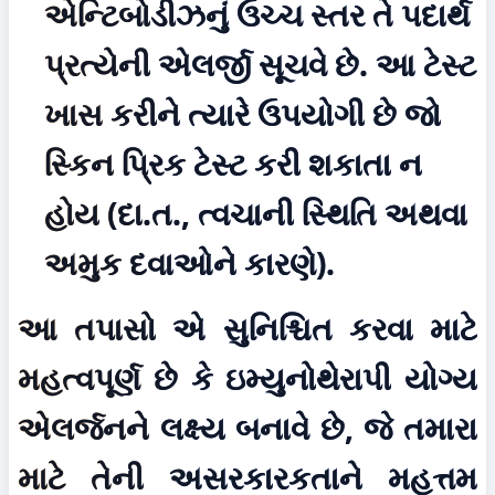
એન્ટિબોડીઝનું ઉચ્ચ સ્તર તે પદાર્થ 
પ્રત્યેની એલર્જી સૂચવે છે. આ ટેસ્ટ 
ખાસ કરીને ત્યારે ઉપયોગી છે જો 
સ્કિન પ્રિક ટેસ્ટ કરી શકાતા ન 
હોય (દા.ત., ત્વચાની સ્થિતિ અથવા 
અમુક દવાઓને કારણે).
આ તપાસો એ સુનિશ્ચિત કરવા માટે 
મહત્વપૂર્ણ છે કે ઇમ્યુનોથેરાપી યોગ્ય 
એલર્જનને લક્ષ્ય બનાવે છે, જે તમારા 
માટે તેની અસરકારકતાને મહત્તમ 