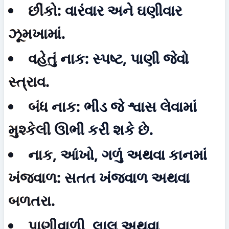
છીંકો:
 વારંવાર અને ઘણીવાર 
ઝૂમખામાં.
વહેતું નાક:
 સ્પષ્ટ, પાણી જેવો 
સ્ત્રાવ.
બંધ નાક:
 ભીડ જે શ્વાસ લેવામાં 
મુશ્કેલી ઊભી કરી શકે છે.
નાક, આંખો, ગળું અથવા કાનમાં 
ખંજવાળ:
 સતત ખંજવાળ અથવા 
બળતરા.
પાણીવાળી, લાલ અથવા 