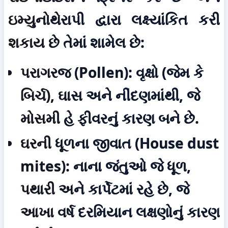
ઇમ્યુનોથેરાપી દ્વારા લક્ષ્યાંકિત કરી 
શકાય છે તેમાં શામેલ છે:
પરાગરજ (Pollen):
 વૃક્ષો (જેમ કે 
બિર્ચ), ઘાસ અને નીંદણમાંથી, જે 
મોસમી હે ફીવરનું કારણ બને છે.
ઘરની ધૂળના જીવાત (House dust 
mites):
 નાના જંતુઓ જે ધૂળ, 
પથારી અને કાર્પેટમાં રહે છે, જે 
આખા વર્ષ દરમિયાન લક્ષણોનું કારણ 