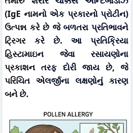
તમારું શરીર ચોક્કસ એન્ટિબોડીઝ 
(IgE નામનો એક પ્રકારનો પ્રોટીન) 
ઉત્પન્ન કરે છે જે બળતરા પ્રતિભાવને 
ટ્રિગર કરે છે. આ પ્રતિક્રિયા 
હિસ્ટામાઇન જેવા રસાયણોના 
પ્રકાશન તરફ દોરી જાય છે, જે 
પરિચિત એલર્જીના લક્ષણોનું કારણ 
બને છે.