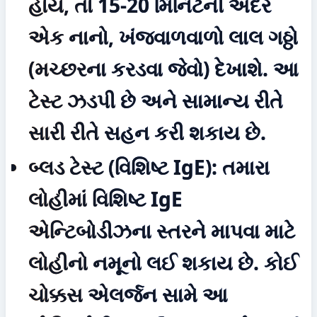
હોય, તો 15-20 મિનિટની અંદર 
એક નાનો, ખંજવાળવાળો લાલ ગઠ્ઠો 
(મચ્છરના કરડવા જેવો) દેખાશે. આ 
ટેસ્ટ ઝડપી છે અને સામાન્ય રીતે 
સારી રીતે સહન કરી શકાય છે.
બ્લડ ટેસ્ટ (વિશિષ્ટ IgE):
 તમારા 
લોહીમાં વિશિષ્ટ IgE 
એન્ટિબોડીઝના સ્તરને માપવા માટે 
લોહીનો નમૂનો લઈ શકાય છે. કોઈ 
ચોક્કસ એલર્જન સામે આ 