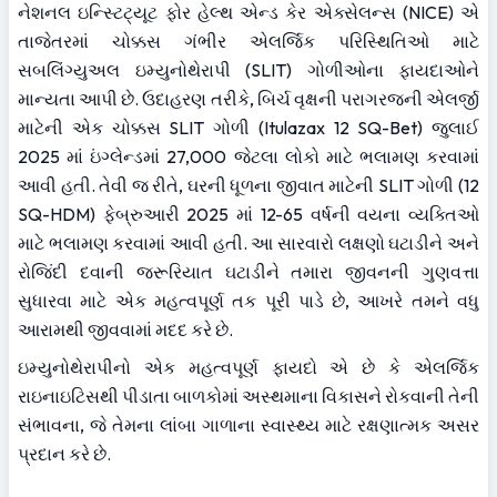
નેશનલ ઇન્સ્ટિટ્યૂટ ફોર હેલ્થ એન્ડ કેર એક્સેલન્સ (NICE) એ 
તાજેતરમાં ચોક્કસ ગંભીર એલર્જિક પરિસ્થિતિઓ માટે 
સબલિંગ્યુઅલ ઇમ્યુનોથેરાપી (SLIT) ગોળીઓના ફાયદાઓને 
માન્યતા આપી છે. ઉદાહરણ તરીકે, બિર્ચ વૃક્ષની પરાગરજની એલર્જી 
માટેની એક ચોક્કસ SLIT ગોળી (Itulazax 12 SQ-Bet) જુલાઈ 
2025 માં ઇંગ્લેન્ડમાં 27,000 જેટલા લોકો માટે ભલામણ કરવામાં 
આવી હતી. તેવી જ રીતે, ઘરની ધૂળના જીવાત માટેની SLIT ગોળી (12 
SQ-HDM) ફેબ્રુઆરી 2025 માં 12-65 વર્ષની વયના વ્યક્તિઓ 
માટે ભલામણ કરવામાં આવી હતી. આ સારવારો લક્ષણો ઘટાડીને અને 
રોજિંદી દવાની જરૂરિયાત ઘટાડીને તમારા જીવનની ગુણવત્તા 
સુધારવા માટે એક મહત્વપૂર્ણ તક પૂરી પાડે છે, આખરે તમને વધુ 
આરામથી જીવવામાં મદદ કરે છે.
ઇમ્યુનોથેરાપીનો એક મહત્વપૂર્ણ ફાયદો એ છે કે એલર્જિક 
રાઇનાઇટિસથી પીડાતા બાળકોમાં અસ્થમાના વિકાસને રોકવાની તેની 
સંભાવના, જે તેમના લાંબા ગાળાના સ્વાસ્થ્ય માટે રક્ષણાત્મક અસર 
પ્રદાન કરે છે.