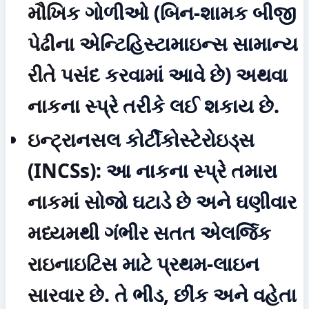
મૌખિક ગોળીઓ (બિન-શામક બીજી 
પેઢીના એન્ટિહિસ્ટામાઇન્સ સામાન્ય 
રીતે પસંદ કરવામાં આવે છે) અથવા 
નાકના સ્પ્રે તરીકે લઈ શકાય છે.
ઇન્ટ્રાનસલ કોર્ટીકોસ્ટેરોઇડ્સ 
(INCSs):
 આ નાકના સ્પ્રે તમારા 
નાકમાં સોજો ઘટાડે છે અને ઘણીવાર 
મધ્યમથી ગંભીર સતત એલર્જિક 
રાઇનાઇટિસ માટે પ્રથમ-લાઇન 
સારવાર છે. તે ભીડ, છીંક અને વહેતા 