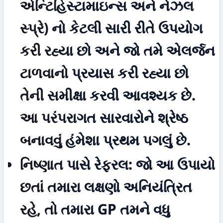
એન્ટિહિસ્ટામાઇન્સ અને નેઝલ 
સ્પ્રે) નો કેટલી સારી રીતે ઉપયોગ 
કરી રહ્યા છો અને જો તમે એલર્જન 
ટાળવાનો પ્રયાસ કરી રહ્યા છો 
તેની સમીક્ષા કરવી આવશ્યક છે. 
આ પરંપરાગત સારવારોને શ્રેષ્ઠ 
બનાવવું હંમેશા પ્રથમ પગલું છે.
નિષ્ણાત પાસે રેફરલ:
 જો આ ઉપાયો 
છતાં તમારા લક્ષણો અનિયંત્રિત 
રહે, તો તમારા GP તમને વધુ 