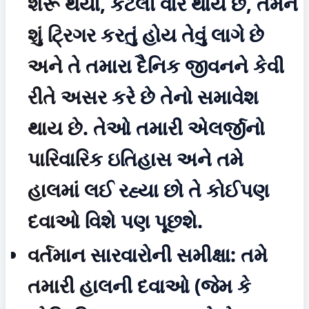
શરૂ થયા, કેટલી વાર થાય છે, તેમને 
શું ટ્રિગર કરતું હોય તેવું લાગે છે 
અને તે તમારા દૈનિક જીવનને કેવી 
રીતે અસર કરે છે તેનો સમાવેશ 
થાય છે. તેઓ તમારી એલર્જીનો 
પારિવારિક ઇતિહાસ અને તમે 
હાલમાં લઈ રહ્યા છો તે કોઈપણ 
દવાઓ વિશે પણ પૂછશે.
વર્તમાન સારવારોની સમીક્ષા:
 તમે 
તમારી હાલની દવાઓ (જેમ કે 