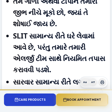
તમે ગોળી અથવા ટીપાંને તમારી 
જીભ નીચે મૂકો છો, જ્યાં તે 
શોષાઈ જાય છે.
SLIT સામાન્ય રીતે ઘરે લેવામાં 
આવે છે, પરંતુ તમારે તમારી 
એલર્જી ટીમ સાથે નિયમિત તપાસ 
કરાવવી પડશે.
સારવાર સામાન્ય રીતે લગભગ 
ત્રણ વર્ષ ચાલે છે. શ્રેષ્ઠ પરિણામો 
CARE PRODUCTS
BOOK APPOINTMENT
માટે દૈનિક નિયમનું ઉચ્ચ 