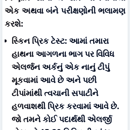
એક અથવા બંને પરીક્ષણોની ભલામણ 
કરશે:
સ્કિન પ્રિક ટેસ્ટ:
 આમાં તમારા 
હાથના આગળના ભાગ પર વિવિધ 
એલર્જન અર્કનું એક નાનું ટીપું 
મૂકવામાં આવે છે અને પછી 
ટીપાંમાંથી ત્વચાની સપાટીને 
હળવાશથી પ્રિક કરવામાં આવે છે. 
જો તમને કોઈ પદાર્થથી એલર્જી 