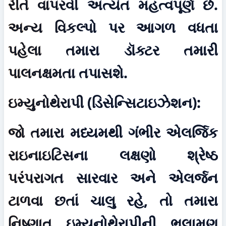
રીતે વાપરવી અત્યંત મહત્વપૂર્ણ છે. 
અન્ય વિકલ્પો પર આગળ વધતા 
પહેલા તમારા ડૉક્ટર તમારી 
પાલનક્ષમતા તપાસશે.
ઇમ્યુનોથેરાપી (ડિસેન્સિટાઇઝેશન):
જો તમારા મધ્યમથી ગંભીર એલર્જિક 
રાઇનાઇટિસના લક્ષણો શ્રેષ્ઠ 
પરંપરાગત સારવાર અને એલર્જન 
ટાળવા છતાં ચાલુ રહે, તો તમારા 
નિષ્ણાત ઇમ્યુનોથેરાપીની ભલામણ 