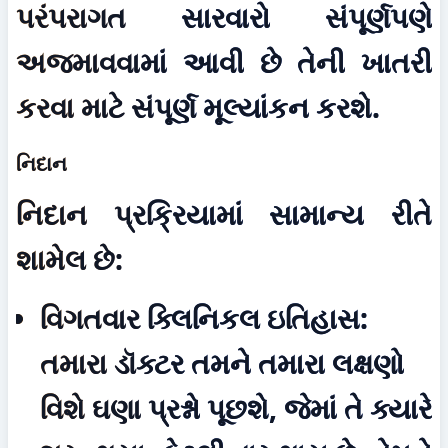
પરંપરાગત સારવારો સંપૂર્ણપણે 
અજમાવવામાં આવી છે તેની ખાતરી 
કરવા માટે સંપૂર્ણ મૂલ્યાંકન કરશે.
નિદાન
નિદાન પ્રક્રિયામાં સામાન્ય રીતે 
શામેલ છે:
વિગતવાર ક્લિનિકલ ઇતિહાસ:
તમારા ડૉક્ટર તમને તમારા લક્ષણો 
વિશે ઘણા પ્રશ્નો પૂછશે, જેમાં તે ક્યારે 