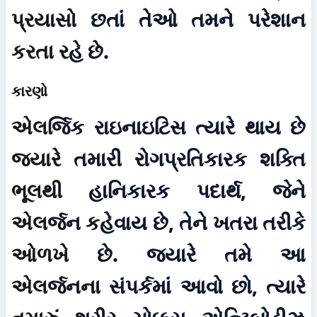
પ્રયાસો છતાં તેઓ તમને પરેશાન 
કરતા રહે છે.
કારણો
એલર્જિક રાઇનાઇટિસ ત્યારે થાય છે 
જ્યારે તમારી રોગપ્રતિકારક શક્તિ 
ભૂલથી હાનિકારક પદાર્થ, જેને 
એલર્જન કહેવાય છે, તેને ખતરા તરીકે 
ઓળખે છે. જ્યારે તમે આ 
એલર્જનના સંપર્કમાં આવો છો, ત્યારે 