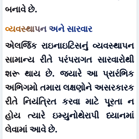
બનાવે છે.
વ્યવસ્થાપન અને સારવાર
એલર્જિક રાઇનાઇટિસનું વ્યવસ્થાપન 
સામાન્ય રીતે પરંપરાગત સારવારોથી 
શરૂ થાય છે. જ્યારે આ પ્રારંભિક 
અભિગમો તમારા લક્ષણોને અસરકારક 
રીતે નિયંત્રિત કરવા માટે પૂરતા ન 
હોય ત્યારે ઇમ્યુનોથેરાપી ધ્યાનમાં 
લેવામાં આવે છે.