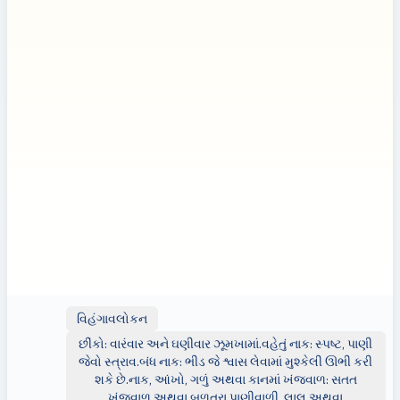
શકે છે. ક્લિનિકલ નિર્ણયો માટે, કૃપા કરીને ડૉક્ટરની સલાહ લો.
ડિસ્ક્લેમર:
ડિસ્ક્લેમર: આ પત્રિકા સામાન્ય માહિતી પ્રદાન કરે છે અને
માત્ર શૈક્ષણિક હેતુઓ માટે જ છે. તેનો ઉપયોગ વ્યાવસાયિક તબીબી
સલાહ, નિદાન અથવા સારવારના વિકલ્પ તરીકે થવો જોઈએ નહીં.
કોઈપણ સ્વાસ્થ્ય સમસ્યાઓ માટે અથવા તમારા સ્વાસ્થ્ય કે સારવાર
સંબંધિત કોઈ નિર્ણય લેતા પહેલા હંમેશા લાયક હેલ્થકેર પ્રોફેશનલની
સલાહ લો.
આ પત્રિકામાં પ્રદર્શન હેતુઓ માટે બાહ્ય વેબસાઇટ્સ અથવા સંસાધનો
(દા.ત. YouTube) ની લિંક્સ હોઈ શકે છે; જો કે, આ લિંક્સ માત્ર
માહિતી માટે જ પ્રદાન કરવામાં આવી છે. Clinicol.co.uk આ બાહ્ય
સ્રોતો સાથે જોડાયેલ નથી, તેને સમર્થન આપતું નથી અને તેની
સામગ્રી, ચોકસાઈ અથવા કૉપિરાઇટ અનુપાલન માટે જવાબદાર નથી.
આ બાહ્ય લિંક્સનો ઉપયોગ તમારી પોતાની વિવેકબુદ્ધિ અને જોખમે છે.
વિહંગાવલોકન
છીંકો: વારંવાર અને ઘણીવાર ઝૂમખામાં.વહેતું નાક: સ્પષ્ટ, પાણી
જેવો સ્ત્રાવ.બંધ નાક: ભીડ જે શ્વાસ લેવામાં મુશ્કેલી ઊભી કરી
શકે છે.નાક, આંખો, ગળું અથવા કાનમાં ખંજવાળ: સતત
ખંજવાળ અથવા બળતરા.પાણીવાળી, લાલ અથવા