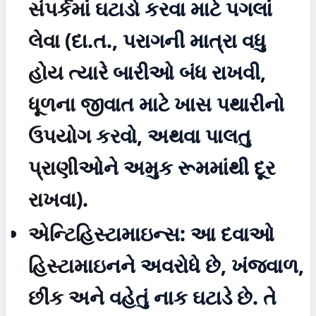
સંપર્કમાં ઘટાડો કરવા માટે પગલાં 
લેવા (દા.ત., પરાગની માત્રા વધુ 
હોય ત્યારે બારીઓ બંધ રાખવી, 
ધૂળના જીવાત માટે ખાસ પથારીનો 
ઉપયોગ કરવો, અથવા પાલતુ 
પ્રાણીઓને અમુક રૂમમાંથી દૂર 
રાખવા).
એન્ટિહિસ્ટામાઇન્સ:
 આ દવાઓ 
હિસ્ટામાઇનને અવરોધે છે, ખંજવાળ, 
છીંક અને વહેતું નાક ઘટાડે છે. તે 