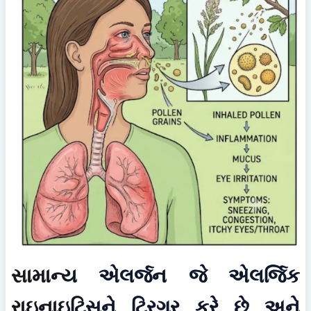
સામાન્ય એલર્જન જે એલર્જિક 
રાઇનાઇટિસને ટ્રિગર કરે છે અને 