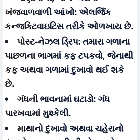
ખંજવાળવાળી આંખો:
 એલર્જિક 
કન્જક્ટિવાઇટિસ તરીકે ઓળખાય છે.
પોસ્ટ-નેઝલ ડ્રિપ:
 તમારા ગળાના 
પાછળના ભાગમાં કફ ટપકવો, જેનાથી 
કફ અથવા ગળામાં દુખાવો થઈ શકે 
છે.
ગંધની ભાવનામાં ઘટાડો:
 ગંધ 
પારખવામાં મુશ્કેલી.
માથાનો દુખાવો અથવા ચહેરાનો 