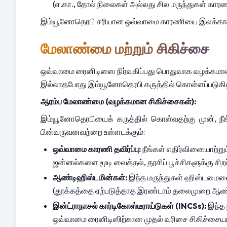
(எ.கா., தோல் நிலைகள் அல்லது சில மருந்துகள் கா
இம்யூனோதெரபி சரியான ஒவ்வாமை காரணியை இலக்காகக் க
மேலாண்மை மற்றும் சிகிச்சை
ஒவ்வாமை ரைனிடிஸை நிர்வகிப்பது பொதுவாக வழக்கமான
இல்லாதபோது இம்யூனோதெரபி கருத்தில் கொள்ளப்படுகி
ஆரம்ப மேலாண்மை (வழக்கமான சிகிச்சைகள்):
இம்யூனோதெரபியைக் கருத்தில் கொள்வதற்கு முன், நீங்
பின்வருவனவற்றை உள்ளடக்கும்:
ஒவ்வாமை காரணி தவிர்ப்பு:
 நீங்கள் எதிர்வினையாற்ற
ஜன்னல்களை மூடி வைத்தல், தூசிப் பூச்சிகளுக்கு சி
ஆண்டிஹிஸ்டமின்கள்:
 இந்த மருந்துகள் ஹிஸ்டமைனைத
(தூக்கத்தை ஏற்படுத்தாத இரண்டாம் தலைமுறை ஆண்டி
இன்ட்ராநாசல் கார்டிகோஸ்டீராய்டுகள் (INCSs):
 இந்த
ஒவ்வாமை ரைனிடிஸிற்கான முதல் வரிசை சிகிச்சையாகும