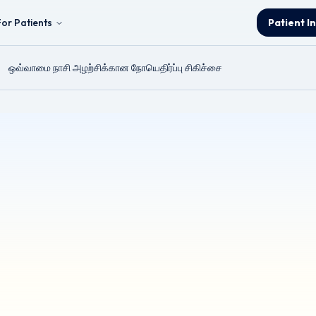
For Patients
Patient I
ஒவ்வாமை நாசி அழற்சிக்கான நோயெதிர்ப்பு சிகிச்சை
்சிக்கான நோயெதிர்ப்ப
& Neck and Thyroid Surgeon.
் இருந்து தானாக மொழிபெயர்க்கப்பட்டுள்ளது. மருத்துவ துல்லியத்தை உறுதி செ
ளுக்கு, தயவுசெய்து மருத்துவரை அணுகவும்.