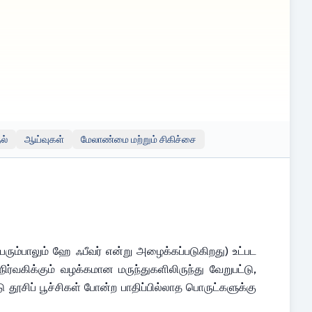
. இது தொழில்முறை மருத்துவ ஆலோசனை, நோயறிதல் அல்லது
ுடிவுகளை எடுப்பதற்கு முன்பும் தகுதிவாய்ந்த சுகாதார
 இருக்கலாம்; இருப்பினும், இந்த இணைப்புகள் தகவல்
ற்றும் அவற்றின் உள்ளடக்கம், துல்லியம் அல்லது பதிப்புரிமை
ல்
ஆய்வுகள்
மேலாண்மை மற்றும் சிகிச்சை
ம்பாலும் ஹே ஃபீவர் என்று அழைக்கப்படுகிறது) உட்பட 
வகிக்கும் வழக்கமான மருந்துகளிலிருந்து வேறுபட்டு, 
ூசிப் பூச்சிகள் போன்ற பாதிப்பில்லாத பொருட்களுக்கு 