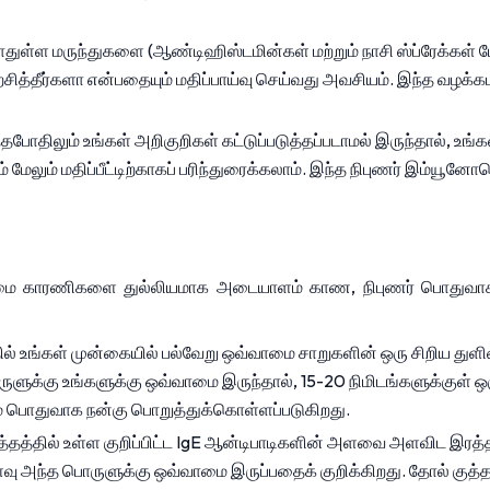
போதுள்ள மருந்துகளை (ஆண்டிஹிஸ்டமின்கள் மற்றும் நாசி ஸ்ப்ரேக்கள் ப
ித்தீர்களா என்பதையும் மதிப்பாய்வு செய்வது அவசியம். இந்த வழக்க
போதிலும் உங்கள் அறிகுறிகள் கட்டுப்படுத்தப்படாமல் இருந்தால், உங்
லும் மதிப்பீட்டிற்காகப் பரிந்துரைக்கலாம். இந்த நிபுணர் இம்யூனோ
்வாமை காரணிகளை துல்லியமாக அடையாளம் காண, நிபுணர் பொதுவா
ில் உங்கள் முன்கையில் பல்வேறு ஒவ்வாமை சாறுகளின் ஒரு சிறிய துளி
ுக்கு உங்களுக்கு ஒவ்வாமை இருந்தால், 15-20 நிமிடங்களுக்குள் ஒரு சி
 பொதுவாக நன்கு பொறுத்துக்கொள்ளப்படுகிறது.
த்தத்தில் உள்ள குறிப்பிட்ட IgE ஆன்டிபாடிகளின் அளவை அளவிட இரத்த ம
வு அந்த பொருளுக்கு ஒவ்வாமை இருப்பதைக் குறிக்கிறது. தோல் கு