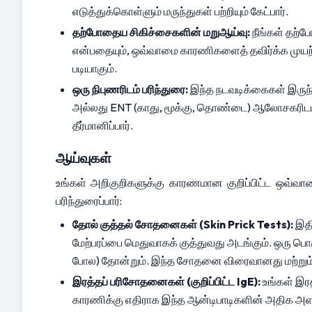
எடுத்துக்கொள்ளும் மருந்துகள் பற்றியும் கேட்பார்.
தற்போதைய சிகிச்சைகளின் மறுஆய்வு:
 நீங்கள் தற்
என்பதையும், ஒவ்வாமை காரணிகளைத் தவிர்க்க முயற்ச
படியாகும்.
ஒரு நிபுணரிடம் பரிந்துரை:
 இந்த நடவடிக்கைகள் இருந்த
அல்லது ENT (காது, மூக்கு, தொண்டை) ஆலோசகரிடம் மே
தீர்மானிப்பார்.
ஆய்வுகள்
உங்கள் அறிகுறிகளுக்கு காரணமான குறிப்பிட்ட ஒவ
பரிந்துரைப்பார்:
தோல் குத்தல் சோதனைகள் (Skin Prick Tests):
 இத
மேற்பரப்பை மெதுவாகக் குத்துவது அடங்கும். ஒரு பொருள
போல) தோன்றும். இந்த சோதனை விரைவானது மற்றும்
இரத்தப் பரிசோதனைகள் (குறிப்பிட்ட IgE):
 உங்கள் இர
காரணிக்கு எதிராக இந்த ஆன்டிபாடிகளின் அதிக அள