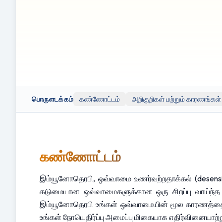
பொறுப்புத் துறப்பு:
பொறுப்புத் துறப்பு: இந்த துண்டுப்பிரசுரம
சிகிச்சைக்கு மாற்றாகப் பயன்படுத்தப்படக்கூடாது. எந்தவொரு உட
நிபுணரின் ஆலோசனையை எப்போதும் பெறவும்.
இந்த துண்டுப்பிரசுரத்தில் செயல்விளக்க நோக்கங்களுக்காக வெ
நோக்கங்களுக்காக மட்டுமே வழங்கப்படுகின்றன. Clinicol.co.uk
இணக்கத்திற்கு பொறுப்பல்ல. இந்த வெளிப்புற இணைப்பின் பயன்பாடு 
பொருளடக்கம்
கண்ணோட்டம்
அறிகுறிகள் மற்றும் காரணங்கள்
கண்ணோட்டம்
இம்யூனோதெரபி, ஒவ்வாமை உணர்வற்றதாக்கல் (desensiti
கடுமையான ஒவ்வாமைகளுக்கான ஒரு சிறப்பு வாய்ந்த மற்
இம்யூனோதெரபி உங்கள் ஒவ்வாமையின் மூல காரணத்தை நிவர
உங்கள் நோயெதிர்ப்பு அமைப்பு மிகையாக எதிர்வினையாற்ற