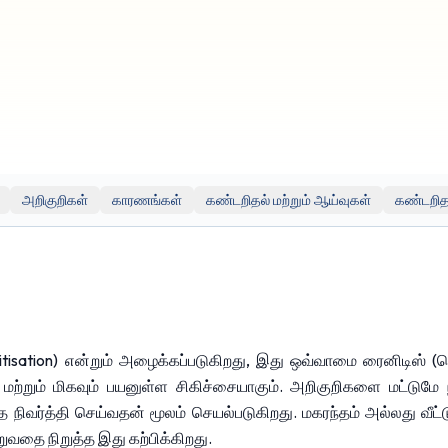
் பொதுவான தகவல்களை வழங்குகிறது மற்றும் கல்வி நோக்கங்களுக்காக மட்டுமே
ல்நலக் கவலைகளுக்கும் அல்லது உங்கள் உடல்நலடு அல்லது சிகிச்சை தொடர்பான ம
ளிப்புற வலைத்தளங்கள் அல்லது ஆதாரங்களுக்கான (எ.கா. யூடியூப்) இணைப்புகள்
 இந்த வெளிப்புற ஆதாரங்களுடன் இணைக்கப்படவில்லை, அவற்றை ஆதரிக்கவில்லை ம
உங்கள் சொந்த விருப்பத்திற்கும் ஆபத்திற்கும் உட்பட்டது.
அறிகுறிகள்
காரணங்கள்
கண்டறிதல் மற்றும் ஆய்வுகள்
கண்டறித
sation) என்றும் அழைக்கப்படுகிறது, இது ஒவ்வாமை ரைனிடிஸ் (பெரு
றும் மிகவும் பயனுள்ள சிகிச்சையாகும். அறிகுறிகளை மட்டுமே நிர்
்த்தி செய்வதன் மூலம் செயல்படுகிறது. மகரந்தம் அல்லது வீட்டு த
ுவதை நிறுத்த இது கற்பிக்கிறது.