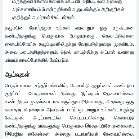
மருத்துவர் கேள்விகளைக் கேட்பார். அரிப்பு, வலி அல்லது 
அசௌகரியம் போன்ற நீங்கள் அனுபவிக்கும் அறிகுறிகள் 
குறித்தும் அவர்கள் கேட்பார்கள்.
தழும்பின் தோற்றமும் உங்கள் வரலாறும் ஒரு உறுதியான 
கண்டறிதலுக்கு பொதுவாக போதுமானது. கெலாய்டுகளை 
ஹைபர்ட்ரோபிக் தழும்புகளிலிருந்து வேறுபடுத்துவது முக்கியம், 
அவை புடைத்திருந்தாலும், அசல் காயத்திற்கு அப்பால் வளராது 
மற்றும் காலப்போக்கில் மேம்படும்.
ஆய்வுகள்
பெரும்பாலான சந்தர்ப்பங்களில், கெலாய்டு தழும்பைக் கண்டறிய 
குறிப்பிட்ட சோதனைகள் அல்லது ஆய்வுகள் தேவையில்லை. 
கண்டறிதல் முதன்மையாக மருத்துவ ரீதியானது, அதாவது ஒரு 
சுகாதார நிபுணரால் அவர்கள் பார்ப்பது மற்றும் உங்களிடமிருந்து 
கேட்பதன் அடிப்படையில் செய்யப்படுகிறது. கெலாய்டு 
கண்டறிதலுக்கு உங்களுக்கு பொதுவாக இரத்த பரிசோதனைகள், 
இமேஜிங் ஸ்கேன்கள் அல்லது பயாப்ஸிகள் தேவையில்லை. 