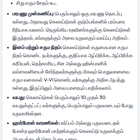
சிறு சரும சேதம் கூட
மரபணு முன்கணிப்பு:
 பெரும்பாலும் ஒரு மரபணு தொடர்பு 
உள்ளது, அதாவது கெலாய்டுகள் குடும்பங்களில் பரம்பரை 
ரீதியாக வரலாம். நெருங்கிய உறவினர்களுக்கு கெலாய்டுகள் 
இருந்தால், உங்களுக்கும் அவை உருவாகும் வாய்ப்பு அதிகம்.
இனம் மற்றும் சரும நிறம்:
 கெலாய்டுகள் கருமையான சரும 
நிறம் கொண்ட நபர்களுக்கு, குறிப்பாக ஆப்பிரிக்க, ஆப்பிரிக்க 
கரீபியன், தெற்காசிய, சீன அல்லது ஹிஸ்பானிக் 
வம்சாவளியைச் சேர்ந்தவர்களுக்கு மிகவும் பொதுவானவை. 
சரும வகைகள் V-VI கொண்டவர்களுக்கு அதிக ஆபத்து 
உள்ளது, இருப்பினும் அவை யாரையும் பாதிக்கலாம்.
வயது:
 கெலாய்டுகள் பெரும்பாலும் 10 முதல் 30 
வயதுக்குட்பட்டவர்களுக்கு, பெரும்பாலும் பருவமடையும் போது 
உருவாகின்றன.
ஹார்மோன் காரணிகள்:
 கர்ப்பம் அல்லது பருவமடைதல் 
போன்ற ஹார்மோன் மாற்றங்களும் கெலாய்டு உருவாக்கும் 
அபாயத்துடன் தொடர்புடையவை.