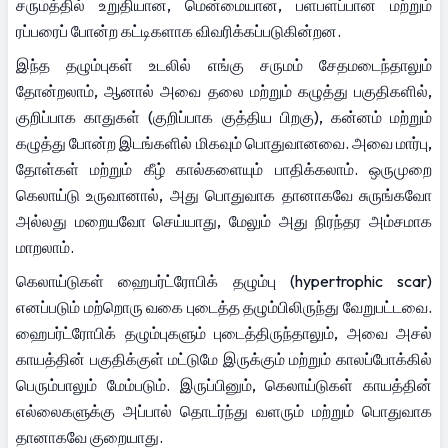
சருமத்தில் உறுதியான, மென்மையான, பளபளப்பான மற்றும் 
ரப்பரைப் போன்ற கட்டிகளாக விவரிக்கப்படுகின்றன.
இந்த தழும்புகள் உடலில் எங்கு சருமம் சேதமடைந்தாலும் 
தோன்றலாம், ஆனால் அவை தலை மற்றும் கழுத்து பகுதிகளில், 
குறிப்பாக காதுகள் (குறிப்பாக குத்திய பிறகு), கன்னம் மற்றும் 
கழுத்து போன்ற இடங்களில் மிகவும் பொதுவானவை. அவை மார்பு, 
தோள்கள் மற்றும் கீழ் கால்களையும் பாதிக்கலாம். ஒருமுறை 
கெலாய்டு உருவானால், அது பொதுவாக தானாகவே சுருங்கவோ 
அல்லது மறையவோ செய்யாது, மேலும் அது நிரந்தர அம்சமாக 
மாறலாம்.
கெலாய்டுகள் ஹைபர்ட்ரோபிக் தழும்பு (hypertrophic scar) 
எனப்படும் மற்றொரு வகை புடைத்த தழும்பிலிருந்து வேறுபட்டவை. 
ஹைபர்ட்ரோபிக் தழும்புகளும் புடைத்திருந்தாலும், அவை அசல் 
காயத்தின் பகுதிக்குள் மட்டுமே இருக்கும் மற்றும் காலப்போக்கில் 
பெரும்பாலும் மேம்படும். இருப்பினும், கெலாய்டுகள் காயத்தின் 
எல்லைகளுக்கு அப்பால் தொடர்ந்து வளரும் மற்றும் பொதுவாக 
தானாகவே குறையாது.