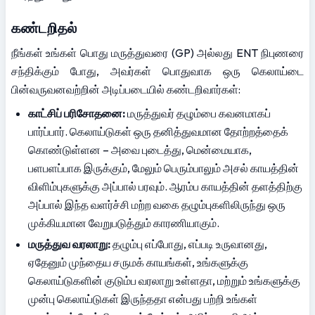
கண்டறிதல்
நீங்கள் உங்கள் பொது மருத்துவரை (GP) அல்லது ENT நிபுணரை 
சந்திக்கும் போது, அவர்கள் பொதுவாக ஒரு கெலாய்டை 
பின்வருவனவற்றின் அடிப்படையில் கண்டறிவார்கள்:
காட்சிப் பரிசோதனை:
 மருத்துவர் தழும்பை கவனமாகப் 
பார்ப்பார். கெலாய்டுகள் ஒரு தனித்துவமான தோற்றத்தைக் 
கொண்டுள்ளன – அவை புடைத்து, மென்மையாக, 
பளபளப்பாக இருக்கும், மேலும் பெரும்பாலும் அசல் காயத்தின் 
விளிம்புகளுக்கு அப்பால் பரவும். ஆரம்ப காயத்தின் தளத்திற்கு 
அப்பால் இந்த வளர்ச்சி மற்ற வகை தழும்புகளிலிருந்து ஒரு 
முக்கியமான வேறுபடுத்தும் காரணியாகும்.
மருத்துவ வரலாறு:
 தழும்பு எப்போது, எப்படி உருவானது, 
ஏதேனும் முந்தைய சருமக் காயங்கள், உங்களுக்கு 
கெலாய்டுகளின் குடும்ப வரலாறு உள்ளதா, மற்றும் உங்களுக்கு 
முன்பு கெலாய்டுகள் இருந்ததா என்பது பற்றி உங்கள் 