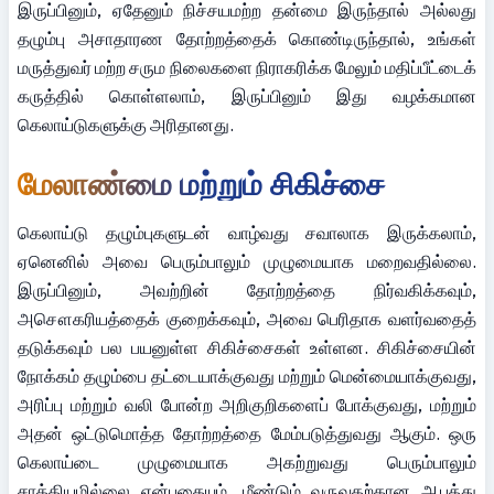
இருப்பினும், ஏதேனும் நிச்சயமற்ற தன்மை இருந்தால் அல்லது 
தழும்பு அசாதாரண தோற்றத்தைக் கொண்டிருந்தால், உங்கள் 
மருத்துவர் மற்ற சரும நிலைகளை நிராகரிக்க மேலும் மதிப்பீட்டைக் 
கருத்தில் கொள்ளலாம், இருப்பினும் இது வழக்கமான 
கெலாய்டுகளுக்கு அரிதானது.
மேலாண்மை மற்றும் சிகிச்சை
கெலாய்டு தழும்புகளுடன் வாழ்வது சவாலாக இருக்கலாம், 
ஏனெனில் அவை பெரும்பாலும் முழுமையாக மறைவதில்லை. 
இருப்பினும், அவற்றின் தோற்றத்தை நிர்வகிக்கவும், 
அசௌகரியத்தைக் குறைக்கவும், அவை பெரிதாக வளர்வதைத் 
தடுக்கவும் பல பயனுள்ள சிகிச்சைகள் உள்ளன. சிகிச்சையின் 
நோக்கம் தழும்பை தட்டையாக்குவது மற்றும் மென்மையாக்குவது, 
அரிப்பு மற்றும் வலி போன்ற அறிகுறிகளைப் போக்குவது, மற்றும் 
அதன் ஒட்டுமொத்த தோற்றத்தை மேம்படுத்துவது ஆகும். ஒரு 
கெலாய்டை முழுமையாக அகற்றுவது பெரும்பாலும் 
சாத்தியமில்லை என்பதையும், மீண்டும் வருவதற்கான ஆபத்து 