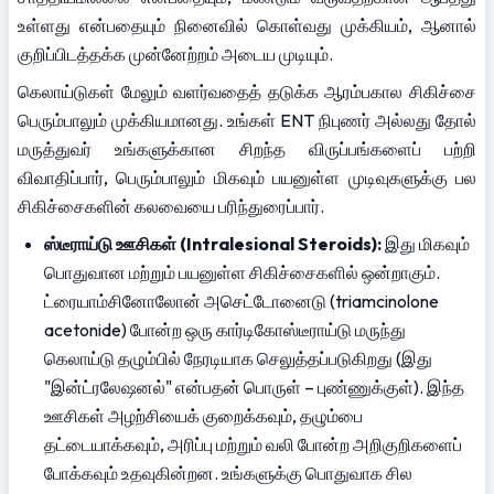
உள்ளது என்பதையும் நினைவில் கொள்வது முக்கியம், ஆனால் 
குறிப்பிடத்தக்க முன்னேற்றம் அடைய முடியும்.
கெலாய்டுகள் மேலும் வளர்வதைத் தடுக்க ஆரம்பகால சிகிச்சை 
பெரும்பாலும் முக்கியமானது. உங்கள் ENT நிபுணர் அல்லது தோல் 
மருத்துவர் உங்களுக்கான சிறந்த விருப்பங்களைப் பற்றி 
விவாதிப்பார், பெரும்பாலும் மிகவும் பயனுள்ள முடிவுகளுக்கு பல 
சிகிச்சைகளின் கலவையை பரிந்துரைப்பார்.
ஸ்டீராய்டு ஊசிகள் (Intralesional Steroids):
 இது மிகவும் 
பொதுவான மற்றும் பயனுள்ள சிகிச்சைகளில் ஒன்றாகும். 
ட்ரையாம்சினோலோன் அசெட்டோனைடு (triamcinolone 
acetonide) போன்ற ஒரு கார்டிகோஸ்டீராய்டு மருந்து 
கெலாய்டு தழும்பில் நேரடியாக செலுத்தப்படுகிறது (இது 
"இன்ட்ரலேஷனல்" என்பதன் பொருள் – புண்ணுக்குள்). இந்த 
ஊசிகள் அழற்சியைக் குறைக்கவும், தழும்பை 
தட்டையாக்கவும், அரிப்பு மற்றும் வலி போன்ற அறிகுறிகளைப் 
போக்கவும் உதவுகின்றன. உங்களுக்கு பொதுவாக சில 