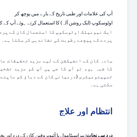
آپ کی علامات اور طبی تاریخ کے بارے میں پوچھ کر
اوٹوسکوپ (ایک روشن آلہ) کا استعمال کرتے ہوئے آپ کے کان
پردے کے پیچھے رطوبت کی نشاندہی کر سکتا ہے۔
سکتی ہے۔
انتظام اور علاج
درد سے نجات: