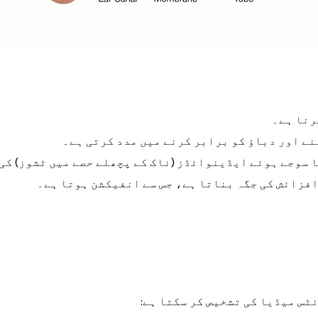
رنا ہے۔
ے اور دباؤ کو برابر کرنے میں مدد کرتی ہے۔
سوجے ہوئے ایڈینوائڈز (ناک کے پچھلے حصے میں ٹشوز) کی 
افزائش کی جگہ بناتا ہے، جس سے انفیکشن ہوتا ہے۔
ٹس میڈیا کی تشخیص کر سکتا ہے: