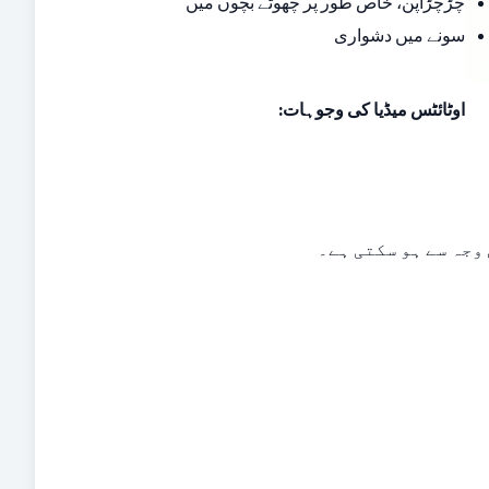
چڑچڑاپن، خاص طور پر چھوٹے بچوں میں
سونے میں دشواری
اوٹائٹس میڈیا کی وجوہات:
وجہ سے ہو سکتی ہے۔