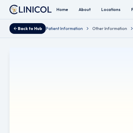
Home
About
Locations
Back to Hub
Patient Information
Other Information
 خودکار ترجمہ میں غلطیاں یا باریکیاں ہو سکتی ہیں۔ طبی
کے متبادل کے طور پر استعمال نہیں کیا جانا چاہیے۔ صحت کے
یں۔