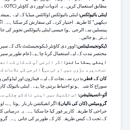
مطابق استعمال کریں۔ یہ ادویات اوور دی کاؤنٹر (OTC) دستیاب ہیں۔
اینٹی بائیوٹکس:
بہتر ہو جائیں۔
ڈیکونجیسٹینٹس:
مختصر مدت کے لیے استعمال کرنا چاہیے (عام طور پر سپرے 
اینٹی ہسٹامائنز:
نسخے پر، بڑوں میں او ٹی سی) الرجی کی علامات ک
کان کے قطرے:
سوراخ کا شبہ ہو تو احتیاط برتنی چاہیے۔ اینٹی بائیوٹک ک
آٹو-انسیفلیشن:
 اس تکنیک میں اپنی ناک کو چٹکی س
گرومیٹس (کان کی نالیاں):
کے تحت ڈے کیس طریقہ کار کے طور پر کی جاتی ہے۔ گرومیٹس عام طور پر 6-12 ماہ کے بعد 