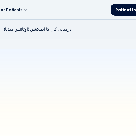
For Patients
Patient I
درمیانی کان کا انفیکشن (اوٹائٹس میڈیا)
شن (اوٹائٹس میڈیا)
Reviewed by Mr Ahmad A. H
ہے۔ اگرچہ طبی درستگی کو یقینی بنانے کے لیے ہر ممکن کوشش کی گئی ہے، لیکن
ور صرف تعلیمی مقاصد کے لیے ہے۔ اسے پیشہ ورانہ طبی مشورے، تشخیص، یا علاج 
ی فیصلہ کرنے سے پہلے ہمیشہ اہل صحت کی دیکھ بھال کے پیشہ ور سے مشورہ ل