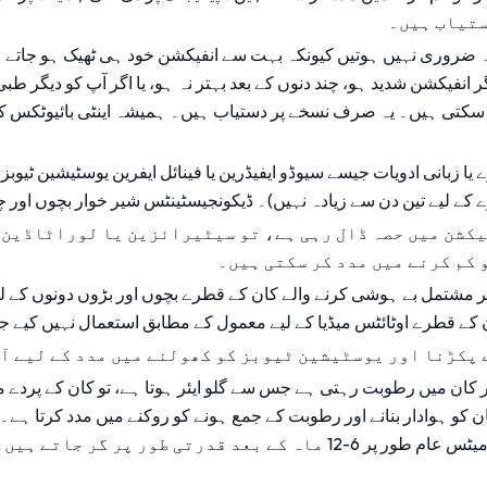
کے لیے تین دن سے زیادہ نہیں)۔ ڈیکونجیسٹینٹس شیر خوار بچوں اور چھ
و کم کرنے میں مدد کر سکتی ہیں۔
ان کے قطرے اوٹائٹس میڈیا کے لیے معمول کے مطابق استعمال نہیں کیے ج
ے پکڑنا اور یوسٹیشین ٹیوبز کو کھولنے میں مدد کے لیے آ
قدرتی طور پر گر جاتے ہیں۔