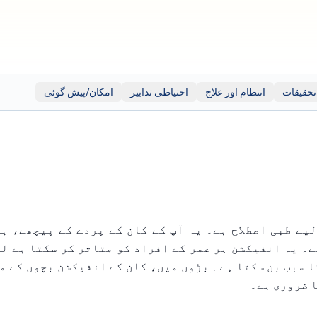
، اور ان کے مواد، درستگی، یا کاپی رائٹ کی تعمیل کا ذمہ دار نہیں ہ
حقیقات
انتظام اور علاج
احتیاطی تدابیر
امکان/پیش گوئی
ا ضروری ہے۔