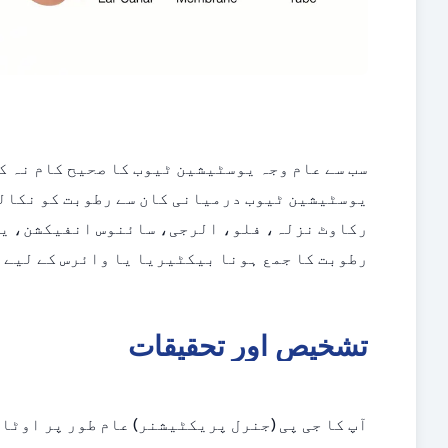
سب سے عام وجہ یوسٹیشین ٹیوب کا صحیح کام نہ ک
یوسٹیشین ٹیوب درمیانی کان سے رطوبت کو نکالن
رکاوٹ نزلہ، فلو، الرجی، سائنوس انفیکشن، یا 
رطوبت کا جمع ہونا بیکٹیریا یا وائرس کے لیے 
تشخیص اور تحقیقات
آپ کا جی پی (جنرل پریکٹیشنر) عام طور پر اوٹائ