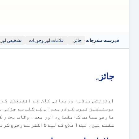
بیرونی ذرائع سے وابستہ نہیں ہے، ان کی توثیق نہیں کرتا
خطرے پر ہے۔
فہرست مندرجات
جائزہ
علامات اور وجوہات
تشخیص اور ت
جائزہ
سکتے ہیں، لہذا علاج کے لیے ڈاکٹر سے رجوع کرن