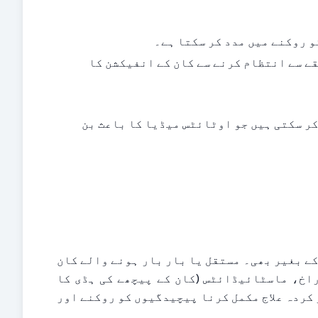
و روکنے میں مدد کر سکتا ہے۔
 اگر الرجی یوسٹیشین ٹیوب کے صحیح کام نہ کرنے میں حصہ ڈالتی ہے، تو ان کا مؤثر طریقے سے انتظام کرنے سے کان کے انفیکشن کا 
 کچھ ویکسینیشنز، جیسے نیوموکوکل ویکسین اور فلو ویکسین، ان انفیکشنز کو روکنے میں مدد کر سکتی ہیں جو اوٹائٹس میڈیا کا باعث بن 
اوٹائٹس میڈیا کے زیادہ تر کیسز چند دنوں میں خود ہی ٹھیک ہو جاتے ہیں، یہاں تک کہ اینٹی بائیوٹکس کے بغیر بھی۔ مستقل یا بار بار ہونے والے کان 
کے انفیکشن بعض اوقات پیچیدگیوں کا باعث بن سکتے ہیں جیسے سماعت کا نقصان، کان کے پردے میں سوراخ، ماسٹائیڈائٹس (کان کے پیچھے کی ہڈی کا 
انفیکشن)، یا شاذ و نادر ہی زیادہ سنگین انفیکشن جیسے میننجائٹس۔ طبی مشورے پر عمل کرنا اور تجویز کردہ علاج مکمل کرنا پیچیدگیوں کو روکنے اور 