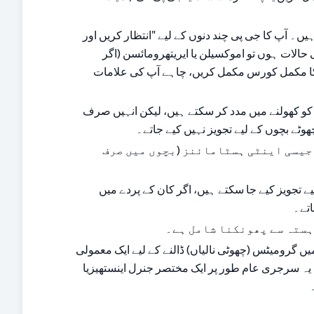
 اینٹی بائیوٹکس اوٹائٹس میڈیا کے لیے ہمیشہ ضروری نہیں ہوتیں کیونکہ بہت سے انفیکشن خود ہی ٹھیک ہو جاتے ہیں۔ آپ کا جی پی چند دنوں کے لیے "انتظار کریں اور 
دیکھیں" کا طریقہ اختیار کرنے کی سفارش کر سکتا ہے۔ اگر انفیکشن شدید ہو، چند دنوں کے بعد بہتر نہ ہو، یا اگر آپ کو دیگر طبی حالات ہوں تو اموکسیلن یا ایریتھرومائسن (اگر 
پینسلین سے الرجی ہو) جیسی اینٹی بائیوٹکس تجویز کی جا سکتی ہیں۔ یہ صرف نسخے پر دستیاب ہیں۔ ہمیشہ اینٹی بائیوٹکس کا مکمل کورس مکمل کریں، چاہے آپ کی علامات 
 اوور دی کاؤنٹر ڈیکونجیسٹنٹ ناک کے سپرے یا زبانی ادویات جیسے سیوڈو ایفیڈرین یا فینائل ایفرین یوسٹیشین ٹیوبز کو کھولنے میں مدد کر سکتے ہیں، لیکن انہیں صرف 
وٹے بچوں کے لیے تجویز نہیں کیے جاتے۔
 اگر الرجی آپ کے کان کے انفیکشن میں حصہ ڈال رہی ہے، تو سیٹیرائزین یا لوراٹاڈین جیسی اینٹی ہسٹامائنز (بچوں میں صرف 
 درد سے نجات کے لیے، فینازون اور لیڈوکین پر مشتمل بے ہوشی کرنے والے کان کے قطرے بچوں اور بڑوں دونوں کے لیے تجویز کیے جا سکتے ہیں، اگر کان کے پردے میں 
اتے۔
ہستہ سے پھونکنا شامل ہے۔
 اگر انفیکشن بار بار ہوتا ہے، اور کان میں رطوبت رہتی ہے جس سے گلو ایئر ہوتا ہے، تو کان کے پردے میں گرومیٹس (چھوٹی نالیاں) ڈالنے کے لیے ایک معمولی 
جراحی کا طریقہ کار پر غور کیا جا سکتا ہے۔ یہ درمیانی کان کو ہوادار بنانے اور رطوبت کے جمع ہونے کو روکنے میں مدد کرتا ہے۔ یہ سرجری عام طور پر ایک مختصر جنرل اینستھیزیا 