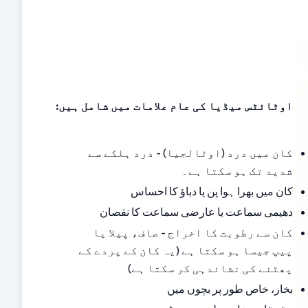
اوٹائٹس میڈیا کی عام علامات میں شامل ہیں:
کان میں درد (اوٹالجیا) - درد ہلکے سے 
شدید تک ہو سکتا ہے۔
کان میں بھرا ہوا پن یا دباؤ کا احساس
دھیمی سماعت یا عارضی سماعت کا نقصان
کان سے رطوبت کا اخراج - صاف، پیلا یا 
پیپ جیسا ہو سکتا ہے (یہ کان کے پردے کے 
پھٹنے کی نشاندہی کر سکتا ہے)
بخار، خاص طور پر بچوں میں