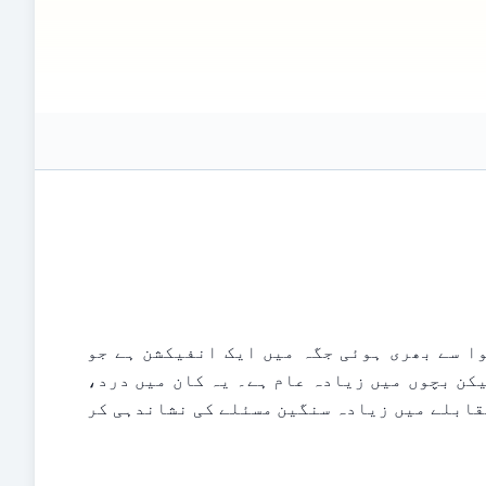
اس کتابچے میں مظاہرے کے مقاصد کے لیے بیرونی ویب سائٹس یا وسائل (مثلاً یوٹیوب) کے لنکس ہو سکتے ہیں؛ تاہم، یہ لنکس صرف معلومات کے لیے فراہم کیے گئے ہیں۔ Clinicol.co.uk ان
ے۔ ان بیرونی لنکس کا استعمال آپ کی اپنی صوابدید اور
اوٹائٹس میڈیا درمیانی کان کے انفیکشن کے لیے طبی اصطلاح ہے۔ یہ آپ کے کان کے پردے کے پیچھے، ہوا سے بھری ہوئی جگہ میں ایک انفیکشن ہے جو 
یوسٹیشین ٹیوب کے ذریعے آپ کے گلے سے جڑتی ہے۔ یہ انفیکشن ہر عمر کے افراد کو متاثر کر سکتا ہے لیکن بچوں میں زیادہ عام ہے۔ یہ کان میں درد، 
عارضی سماعت کا نقصان، اور بعض اوقات بخار کا سبب بن سکتا ہے۔ بڑوں میں، کان کے انفیکشن بچوں کے مقابلے میں زیادہ سنگین مسئلے کی نشاندہی کر 