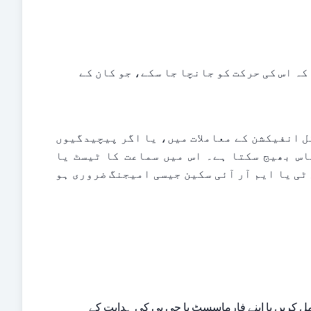
ایک نیومیٹک اوٹوسکوپ کا استعمال کان کے پردے کے خلاف آہستہ سے ہوا پھونکنے کے لیے کیا جا سکتا ہے تاکہ اس کی حرکت کو جانچا جا سکے، جو کان کے 
سادہ کان کے انفیکشن کے لیے مزید تحقیقات عام طور پر ضروری نہیں ہوتیں۔ بار بار ہونے والے یا مستقل انفیکشن کے معاملات میں، یا اگر پیچیدگیوں 
کا شبہ ہو، تو آپ کا جی پی آپ کو مزید تشخیص کے لیے ای این ٹی (کان، ناک، اور گلے) کے ماہر کے پاس بھیج سکتا ہے۔ اس میں سماعت کا ٹیسٹ یا 
ٹمپینومیٹری (درمیانی کان کے دباؤ کو ماپنے کا ٹیسٹ) شامل ہو سکتا ہے۔ بہت ہی نایاب صورتوں میں سی ٹی یا ایم آر آئی سکین جیسی امیجنگ ضروری ہو 
 پیراسیٹامول یا آئبوپروفین کان کے درد اور بخار کو کم کرنے میں مدد کر سکتے ہیں۔ پیکیجنگ پر دی گئی ہدایات پر عمل کریں یا اپنے فارماسسٹ یا جی پی کی ہدایت کے 