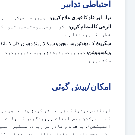
احتیاطی تدابیر
نزلہ اور فلو کا فوری علاج کریں:
 اوپری سانس کی نالی 
الرجی کا انتظام کریں:
خطرہ کم ہو سکتا ہے۔
سگریٹ کے دھوئیں سے بچیں:
 سیکنڈ ہینڈ دھواں کان کے ا
ویکسینیشن:
سکتے ہیں۔
امکان/پیش گوئی
مکمل صحت یابی کو یقینی بنانے میں مدد کر سکتا