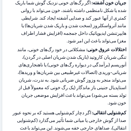
جریان خون آشفته:
 اگر رگ‌های خونی نزدیک گوش شما باریک 
شده یا شکل نامنظمی داشته باشند، خون می‌تواند با روانی 
کمتری از آنها عبور کند و صدایی آشفته ایجاد کند. شرایطی 
مانند آترواسکلروز (سخت شدن و باریک شدن شریان‌ها) یا 
هایپرتنشن ایدیوپاتیک داخل جمجمه (افزایش فشار اطراف 
مغز) می‌تواند باعث این امر شود.
اختلالات عروق خونی:
 مشکلاتی در خود رگ‌های خونی، مانند 
تنگی شریان کاروتید (باریک شدن شریان اصلی در گردن)، 
آنوریسم (برآمدگی در دیواره رگ‌های خونی) یا ناهنجاری‌های 
شریانی-وریدی (اتصالات غیرطبیعی بین شریان‌ها و وریدها)، 
می‌تواند منجر به وزوز گوش ضربانی شود. به ندرت، شریان 
استاپدیال جنینی باز ماندگار (یک رگ خونی که معمولاً قبل از 
تولد بسته می‌شود) می‌تواند باعث افزایش موضعی جریان 
خون شود.
کم‌شنوایی انتقالی:
 اگر دچار کم‌شنوایی هستید که بر نحوه عبور 
صدا از گوش خارجی یا میانی شما تأثیر می‌گذارد (کم‌شنوایی 
انتقالی)، صداهای خارجی خفه می‌شوند. این می‌تواند باعث 