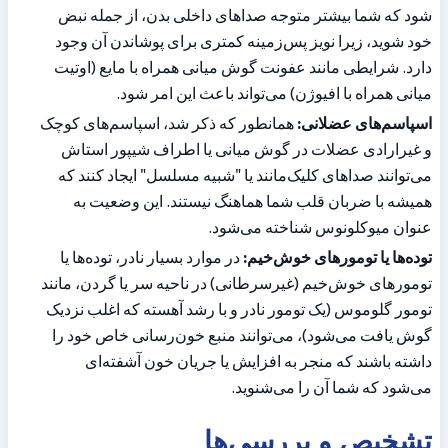
شود که شما بیشتر متوجه صداهای داخلی بدن، از جمله نبض 
خود شوید، زیرا نویز پس‌زمینه کمتری برای پوشاندن آن وجود 
دارد. شرایطی مانند عفونت گوش میانی همراه با مایع (اوتیت 
میانی همراه با افیوژن) می‌تواند باعث این امر شود.
اسپاسم‌های عضلانی:
 همانطور که ذکر شد، اسپاسم‌های کوچک 
و غیرارادی عضلات در گوش میانی یا اطراف شیپور استاش 
می‌توانند صداهای کلیک‌مانند یا "شبیه مسلسل" ایجاد کنند که 
همیشه با ضربان قلب شما هماهنگ نیستند. این وضعیت به 
عنوان میوکلونوس شناخته می‌شود.
توده‌ها یا تومورهای خوش‌خیم:
 در موارد بسیار نادر، توده‌ها یا 
تومورهای خوش‌خیم (غیرسرطانی) در ناحیه سر یا گردن، مانند 
تومور گلوموس (یک تومور نادر و با رشد آهسته که اغلب نزدیک 
گوش یافت می‌شود)، می‌توانند منبع خون‌رسانی خاص خود را 
داشته باشند که منجر به افزایش یا جریان خون آشفته‌ای 
می‌شود که شما آن را می‌شنوید.
تشخیص و بررسی‌ها