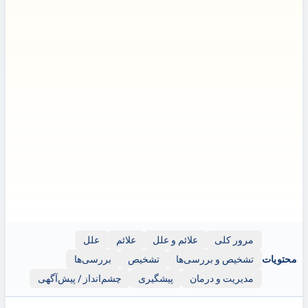
با پزشک مشورت کنید.
سلب مسئولیت:
سلب مسئولیت: این بروشور اطلاعات عمومی ارائه
می‌دهد و فقط برای اهداف آموزشی در نظر گرفته شده است. نباید
به عنوان جایگزینی برای مشاوره، تشخیص یا درمان پزشکی حرفه‌ای
استفاده شود. همیشه برای هرگونه نگرانی سلامتی یا قبل از
تصمیم‌گیری در مورد سلامتی یا درمان خود، از یک متخصص
مراقبت‌های بهداشتی واجد شرایط مشاوره بگیرید.
این بروشور ممکن است حاوی پیوندهایی به وب‌سایت‌ها یا منابع
خارجی (مانند یوتیوب) برای اهداف نمایشی باشد؛ با این حال، این
پیوندها فقط برای اطلاعات ارائه شده‌اند. Clinicol.co.uk به این منابع
خارجی وابسته نیست، آنها را تایید نمی‌کند و مسئولیتی در قبال
محتوا، دقت یا رعایت حق نسخه‌برداری این منابع ندارد. استفاده از
این پیوندهای خارجی با صلاحدید و مسئولیت خود شماست.
مرور کلی
علائم و علل
علائم
علل
محتویات
تشخیص و بررسی‌ها
تشخیص
بررسی‌ها
مدیریت و درمان
پیشگیری
چشم‌انداز / پیش‌آگهی