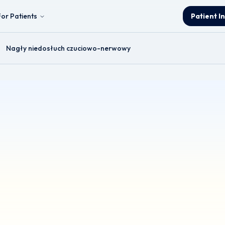
For Patients
Patient I
Nagły niedosłuch czuciowo-nerwowy
h czuciowo-nerwowy
& Neck and Thyroid Surgeon.
atycznie przetłumaczona z języka angielskiego. Chociaż dołożono wszel
e różnice znaczeniowe. W celu podjęcia decyzji klinicznych należy skon
formacje ogólne i jest przeznaczona wyłącznie do celów edukacyjnych. N
 zasięgnąć porady wykwalifikowanego pracownika służby zdrowia w pr