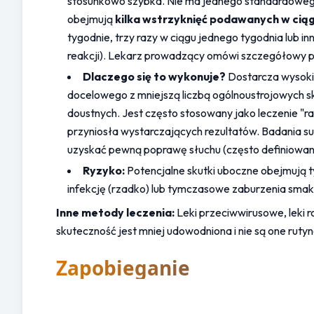
stosunkowo szybka. Nie ma jednego standardoweg
obejmują 
kilka wstrzyknięć podawanych w ciąg
tygodnie, trzy razy w ciągu jednego tygodnia lub inne
reakcji). Lekarz prowadzący omówi szczegółowy p
Dlaczego się to wykonuje?
 Dostarcza wysoki
docelowego z mniejszą liczbą ogólnoustrojowych 
doustnych. Jest często stosowany jako leczenie "r
przyniosła wystarczających rezultatów. Badania su
uzyskać pewną poprawę słuchu (często definiowaną 
Ryzyko:
 Potencjalne skutki uboczne obejmują t
infekcję (rzadko) lub tymczasowe zaburzenia smak
Inne metody leczenia:
 Leki przeciwwirusowe, leki 
skuteczność jest mniej udowodniona i nie są one ruty
Zapobieganie