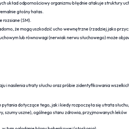
rych układ odpornościowy organizmu błędnie atakuje struktury 
remalnie głośny hałas.
ie rozsiane (SM).
wiadomo, że mogą uszkodzić ucho wewnętrzne (rzadziej jako przycz
łuchowym lub równowagi (nerwiak nerwu słuchowego) może objawi
i nasilenia utraty słuchu oraz próbie zidentyfikowania wszelkich
ytania dotyczące tego, jak i kiedy rozpoczęła się utrata słuchu,
y, szumy uszne), ogólnego stanu zdrowia, przyjmowanych leków 
ła, w tym oglądanie błony bębenkowej (otoskopia).