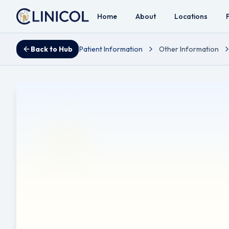
Home
About
Locations
Back to Hub
Patient Information
Other Information
Nagły niedosłuc
Reviewed by Mr Ahmad A. Hariri - Consultant ENT, Head 
Uwaga dotycząca tłumaczenia:
Ta ulotka została autom
tłumaczenia automatyczne mogą zawierać błędy lub drobn
Zastrzeżenie:
Zastrzeżenie: Niniejsza ulotka zawiera in
porady medycznej, diagnozy lub leczenia. Zawsze należy