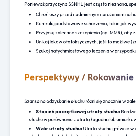
Ponieważ przyczyna SSNHL jest często nieznana, spec
Chroń uszy przed nadmiernym narażeniem na hał
Kontroluj podstawowe schorzenia, takie jak wysok
Przyjmuj zalecane szczepienia (np. MMR), aby
Unikaj leków ototoksycznych, jeśli to możliwe 
Szukaj natychmiastowego leczenia w przypadku w
Perspektywy / Rokowanie
Szansa na odzyskanie słuchu różni się znacznie w zal
Stopień początkowej utraty słuchu:
 Bardzi
słuchu w porównaniu z utratą łagodną lub umiarko
Wzór utraty słuchu:
 Utrata słuchu głównie w 