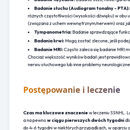
Badanie słuchu (Audiogram tonalny - PTA):
różnych częstotliwości (wysokości dźwięku) w obu u
(związana z uchem wewnętrznym/nerwem) oraz jak 
Tympanometria:
 Badanie sprawdzające funk
Badania krwi:
 Mogą zostać zlecone, jeśli pode
Badanie MRI:
 Często zaleca się badanie MRI 
Chociaż większość wyników badań jest prawidłowa,
nerwu słuchowego lub inne problemy neurologiczne
Postępowanie i leczenie
Czas ma kluczowe znaczenie
 w leczeniu SSNHL. L
a na pewno 
w ciągu pierwszych dwóch tygodni
 d
do 4-6 tygodni w niektórych przypadkach, w oparciu o