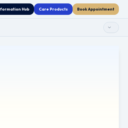
nformation Hub
Care Products
Book Appointment
kich starań, aby zapewnić dokładność kliniczną,
sultować się z lekarzem.
ie należy jej traktować jako substytutu profesjonalnej
zypadku jakichkolwiek problemów zdrowotnych lub przed