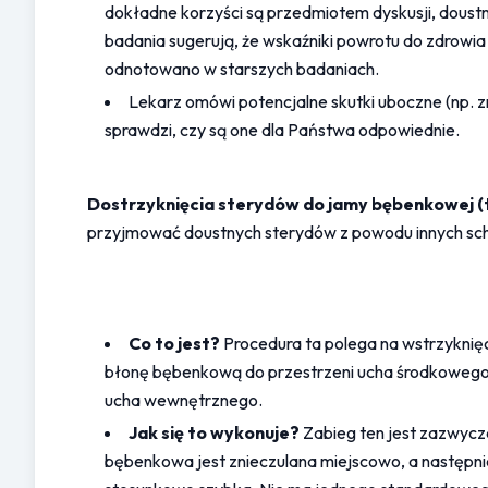
dokładne korzyści są przedmiotem dyskusji, doust
badania sugerują, że wskaźniki powrotu do zdrowi
odnotowano w starszych badaniach.
Lekarz omówi potencjalne skutki uboczne (np. z
sprawdzi, czy są one dla Państwa odpowiednie.
Dostrzyknięcia sterydów do jamy bębenkowej (
przyjmować doustnych sterydów z powodu innych sc
Co to jest?
 Procedura ta polega na wstrzyknię
błonę bębenkową do przestrzeni ucha środkowego.
ucha wewnętrznego.
Jak się to wykonuje?
 Zabieg ten jest zazwycz
bębenkowa jest znieczulana miejscowo, a następnie 