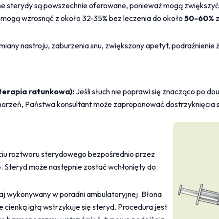
ne sterydy są powszechnie oferowane, ponieważ mogą zwiększyć 
a mogą wzrosnąć z około 32-35% bez leczenia do około 
50-60%
 
miany nastroju, zaburzenia snu, zwiększony apetyt, podrażnienie 
terapia ratunkowa):
 Jeśli słuch nie poprawi się znacząco po do
horzeń, Państwa konsultant może zaproponować dostrzyknięcia
ciu roztworu sterydowego bezpośrednio przez 
 Steryd może następnie zostać wchłonięty do 
aj wykonywany w poradni ambulatoryjnej. Błona 
cienką igłą wstrzykuje się steryd. Procedura jest 