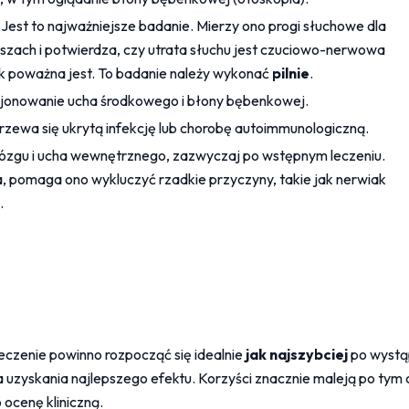
 Jest to najważniejsze badanie. Mierzy ono progi słuchowe dla 
szach i potwierdza, czy utrata słuchu jest czuciowo-nerwowa 
poważna jest. To badanie należy wykonać 
pilnie
.
cjonowanie ucha środkowego i błony bębenkowej.
jrzewa się ukrytą infekcję lub chorobę autoimmunologiczną.
mózgu i ucha wewnętrznego, zazwyczaj po wstępnym leczeniu. 
 pomaga ono wykluczyć rzadkie przyczyny, takie jak nerwiak 
.
eczenie powinno rozpocząć się idealnie 
jak najszybciej
 po wystąp
la uzyskania najlepszego efektu. Korzyści znacznie maleją po tym 
 ocenę kliniczną.