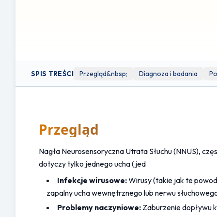
podjęciem jakichkolwiek decyzji związanych ze zdrowiem l
Niniejsza ulotka może zawierać linki do zewnętrznych str
informacyjnych. Serwis Clinicol.co.uk nie jest powiązany,
Korzystanie z tych zewnętrznych linków odbywa się na w
SPIS TREŚCI
Przegląd&nbsp;
Diagnoza i badania
Po
Przegląd
Nagła Neurosensoryczna Utrata Słuchu (NNUS), często
dotyczy tylko jednego ucha (jed
Infekcje wirusowe:
 Wirusy (takie jak te pow
zapalny ucha wewnętrznego lub nerwu słuchowego
Problemy naczyniowe:
 Zaburzenie dopływu k