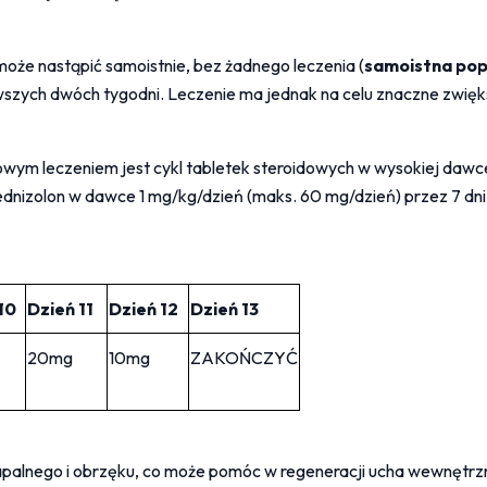
oże nastąpić samoistnie, bez żadnego leczenia (
samoistna po
szych dwóch tygodni. Leczenie ma jednak na celu znaczne zwięks
wym leczeniem jest cykl tabletek steroidowych w wysokiej dawce
dnizolon w dawce 1 mg/kg/dzień (maks. 60 mg/dzień) przez 7 dni
10
Dzień 11
Dzień 12
Dzień 13
20mg
10mg
ZAKOŃCZYĆ
apalnego i obrzęku, co może pomóc w regeneracji ucha wewnętrzneg