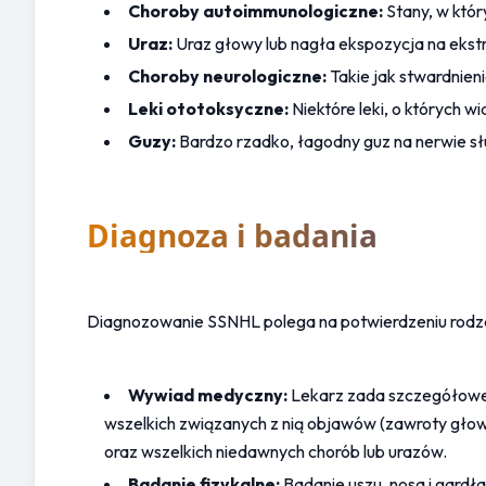
Choroby autoimmunologiczne:
 Stany, w któ
Uraz:
 Uraz głowy lub nagła ekspozycja na ekst
Choroby neurologiczne:
 Takie jak stwardnien
Leki ototoksyczne:
 Niektóre leki, o których 
Guzy:
 Bardzo rzadko, łagodny guz na nerwie s
Diagnoza i badania
Diagnozowanie SSNHL polega na potwierdzeniu rodzaju 
Wywiad medyczny:
 Lekarz zada szczegółowe p
wszelkich związanych z nią objawów (zawroty głow
oraz wszelkich niedawnych chorób lub urazów.
Badanie fizykalne:
 Badanie uszu, nosa i gard