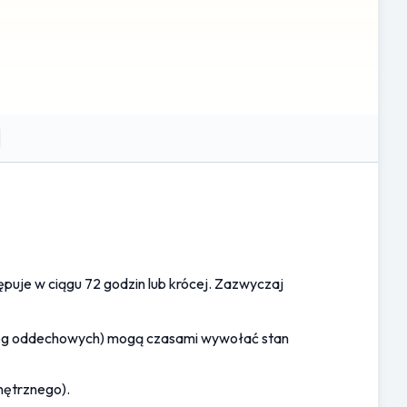
 jednakże linki te są podane wyłącznie w celach
rzestrzeganie praw autorskich tych zewnętrznych źródeł.
uje w ciągu 72 godzin lub krócej. Zazwyczaj 
 dróg oddechowych) mogą czasami wywołać stan 
nętrznego).