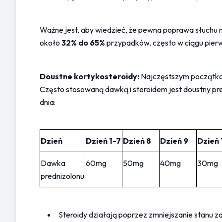
Ważne jest, aby wiedzieć, że pewna poprawa słuchu m
około 
32% do 65%
 przypadków, często w ciągu pierw
Doustne kortykosteroidy:
 Najczęstszym początko
Często stosowaną dawką i steroidem jest doustny pre
dnia:
Dzień
Dzień 1-7
Dzień 8
Dzień 9
Dzień 
Dawka 
60mg
50mg
40mg
30mg
prednizolonu
Steroidy działają poprzez zmniejszanie stanu z