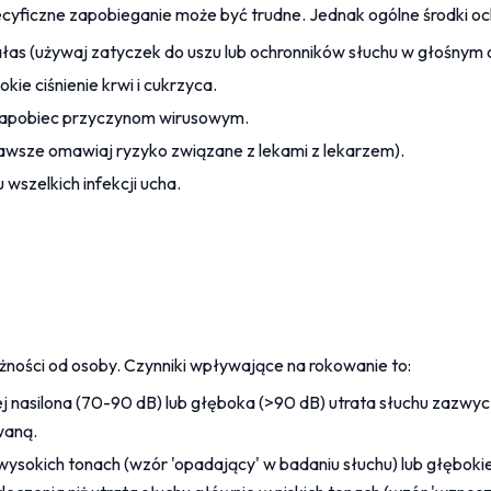
yficzne zapobieganie może być trudne. Jednak ogólne środki och
as (używaj zatyczek do uszu lub ochronników słuchu w głośnym 
ie ciśnienie krwi i cukrzyca.
 zapobiec przyczynom wirusowym.
(zawsze omawiaj ryzyko związane z lekami z lekarzem).
szelkich infekcji ucha.
eżności od osoby. Czynniki wpływające na rokowanie to:
ej nasilona (70-90 dB) lub głęboka (>90 dB) utrata słuchu zazwyc
waną.
wysokich tonach (wzór 'opadający' w badaniu słuchu) lub głębokie