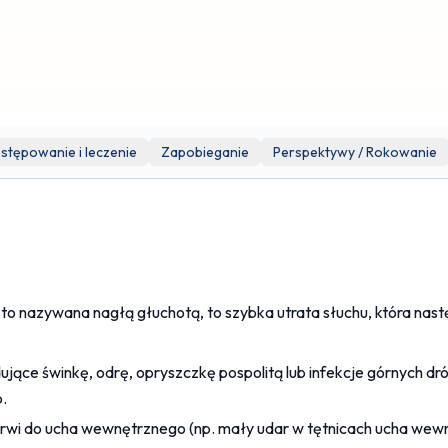
ub leczeniem.
on internetowych lub zasobów (np. YouTube) w celach demonstracyjnych;
 nie popiera i nie ponosi odpowiedzialności za treść, dokładność ani p
łasną odpowiedzialność i według własnego uznania.
stępowanie i leczenie
Zapobieganie
Perspektywy / Rokowanie
 nazywana nagłą głuchotą, to szybka utrata słuchu, która następ
odujące świnkę, odrę, opryszczkę pospolitą lub infekcje górnych
.
rwi do ucha wewnętrznego (np. mały udar w tętnicach ucha wew