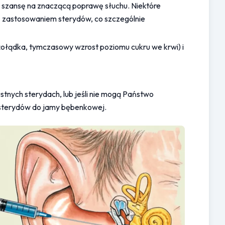
szansę na znaczącą poprawę słuchu. Niektóre 
z zastosowaniem sterydów, co szczególnie 
żołądka, tymczasowy wzrost poziomu cukru we krwi) i 
ustnych sterydach, lub jeśli nie mogą Państwo 
 sterydów do jamy bębenkowej.