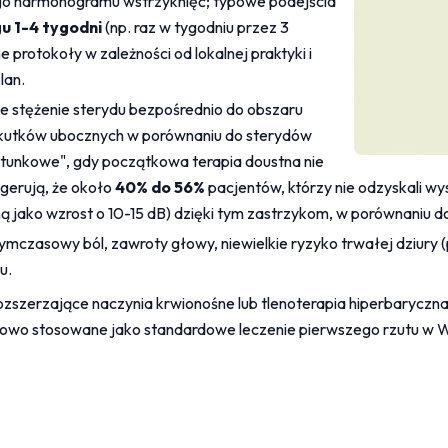
o harmonogramu wstrzyknięć; typowe podejścia 
u 1-4 tygodni
 (np. raz w tygodniu przez 3 
 protokoły w zależności od lokalnej praktyki i 
lan.
e stężenie sterydu bezpośrednio do obszaru 
skutków ubocznych w porównaniu do sterydów 
atunkowe", gdy początkowa terapia doustna nie 
gerują, że około 
40% do 56%
 pacjentów, którzy nie odzyskali w
jako wzrost o 10-15 dB) dzięki tym zastrzykom, w porównaniu do 
ymczasowy ból, zawroty głowy, niewielkie ryzyko trwałej dziury (
u.
rozszerzające naczynia krwionośne lub tlenoterapia hiperbaryczna
nowo stosowane jako standardowe leczenie pierwszego rzutu w Wie