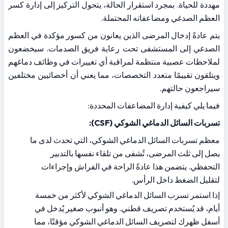
مهددة للحياة. بمجرد استقرار الحالة، يتحول التركيز إلى إدارة كسر 
العظم الصدغي ومضاعفاته المحتملة.
يتم عادةً إدخال المرضى الذين يعانون من كسور مؤكدة في العظم 
الصدغي إلى المستشفى تحت رعاية فريق الصدمات. سيخضعون 
لملاحظات عصبية منتظمة لمراقبة أي تغييرات في وظائف دماغهم 
ويتلقون تقييمًا متعدد التخصصات، مما يعني أن أخصائيين مختلفين 
سيراجعون حالتهم.
فيما يلي كيفية إدارة المضاعفات المحددة:
تسربات السائل الدماغي الشوكي (CSF):
معظم تسربات السائل الدماغي الشوكي، التي تحدث لدى ما 
يصل إلى ثلث المرضى، تُشفى من تلقاء نفسها بالتدبير 
التحفظي. يتضمن هذا عادةً الراحة في الفراش وإجراءات 
لتقليل الضغط داخل الرأس.
إذا استمر تسرب السائل الدماغي الشوكي لأكثر من خمسة 
أيام، قد يُستخدم تصريف قطني. وهو أنبوب صغير يُدخل في 
أسفل ظهرك لتصريف السائل الدماغي الشوكي مؤقتًا، مما 