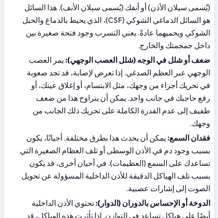
(يُسمى سيلان الأذن) أو أنفك (يُسمى سيلان الأنف). هذا السائل 
هو السائل الدماغي الشوكي (CSF)، الذي يحيط بالدماغ والحبل 
الشوكي ويحميهما عادةً. يعني التسرب وجود فتحة صغيرة بين 
داخل جمجمتك والخارج.
ضعف أو شلل في الوجه (شلل العصب الوجهي):
 يمر العصب 
الوجهي عبر العظم الصدغي. إذا تعرض لإصابة، قد تجد صعوبة 
في تحريك أجزاء من وجهك، مثل الابتسام، أو إغلاق عينك، أو 
رفع حاجبك في جانب واحد. يمكن أن يتراوح هذا من ضعف 
طفيف إلى عدم القدرة الكاملة على تحريك ذلك الجانب من 
وجهك.
فقدان السمع:
 يمكن أن يحدث هذا بطرق مختلفة. أحيانًا، يكون 
بسبب وجود دم في الأذن الوسطى أو تلف العظام الصغيرة التي 
تساعدك على السمع (العظيمات). في أحيان أخرى، قد يكون 
بسبب تلف الهياكل الدقيقة للأذن الداخلية المسؤولة عن تحويل 
الصوت إلى إشارات عصبية.
الدوخة أو الإحساس بالدوران (الدوار):
 تحتوي الأذن الداخلية 
أيضًا على هياكل تساعد في التوازن. إذا تأثرت هذه الهياكل، قد 