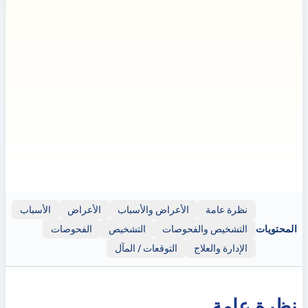
إخلاء المسؤولية:
إخلاء المسؤولية: توفر هذه النشرة معلومات عامة
وهي مخصصة لأغراض تعليمية فقط. ولا ينبغي استخدامها كبديل
للمشورة الطبية المهنية أو التشخيص أو العلاج. احرص دائمًا على
طلب المشورة من اختصاصي رعاية صحية مؤهل لأي مخاوف صحية
أو قبل اتخاذ أي قرارات تتعلق بصحتك أو علاجك.
قد تحتوي هذه النشرة على روابط لمواقع أو موارد خارجية (مثل
YouTube) لأغراض توضيحية؛ ومع ذلك، يتم توفير هذه الروابط
للمعلومات فقط. Clinicol.co.uk غير تابع لهذه المصادر الخارجية ولا
يؤيدها ولا يتحمل المسؤولية عن محتواها أو دقتها أو امتثالها لحقوق
الطبع والنشر. استخدام هذه الروابط الخارجية يكون على مسؤوليتك
وتقديرك الخاص.
نظرة عامة
الأعراض والأسباب
الأعراض
الأسباب
المحتويات
التشخيص والفحوصات
التشخيص
الفحوصات
الإدارة والعلاج
التوقعات / المآل
نظرة عامة