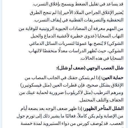
قد يساعد في تقليل الضغط ويسمح بإغلاق التسرب.
يُعتبر الإغلاق الجراحي الملاذ الأخير إذا لم تنجح الطرق 
التحفظية والتصريفات القطنية في إيقاف التسرب.
من المهم معرفة أن المضادات الحيوية الروتينية للوقاية من 
التهاب السحايا (عدوى خطيرة لأغشية الدماغ والحبل 
الشوكي) لا يُنصح بها عمومًا لتسربات السائل الدماغي 
الشوكي، حيث تُظهر الدراسات معدلًا منخفضًا لالتهاب 
السحايا في هذه الحالات.
شلل العصب الوجهي (ضعف أو شلل):
حماية العين:
 إذا لم يتمكن جفنك في الجانب المصاب من 
الإغلاق بشكل صحيح، فإن قطرات العين (مثل فيسكوتيرز) 
ومرهم الترطيب (مثل لاكريلوب) ضرورية لحماية عينك من 
الجفاف والتلف المحتمل.
الشلل المتأخر الظهور:
 إذا ظهر ضعف الوجه بعد بضعة أيام 
من الإصابة ولم يكن كاملاً، فغالبًا ما يشير ذلك إلى تورم حول 
العصب. قد يُوصف كورس من دواء الستيرويد لمدة خمسة 