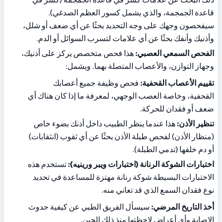
قاعدة الجمجمة، والذي يشمل كسور العظم الصدغي). 
سيفحصون وجهك على وجه التحديد بحثًا عن أي ضعف أو شلل، 
وأذنيك وأنفك بحثًا عن أي علامات لتسرب السوائل أو الدم.
الفحص السمعي العصبي:
 هذا فحص متخصص يركز على أذنيك، 
وجهاز التوازن، والأعصاب المتصلة بهما. ويشمل:
تقييم الأعصاب القحفية:
 فحص وظيفة جميع أعصابك 
القحفية، وخاصة العصب الوجهي، لمعرفة ما إذا كان هناك أي 
ضعف أو فقدان للحركة.
تنظير الأذن:
 هذا عندما ينظر الطبيب داخل أذنك بضوء خاص 
(منظار الأذن) لفحص طبلة الأذن بحثًا عن أي ثقوب (انثقابات) 
أو دم خلفها (تدمي الطبلة).
اختبارات الشوكة الرنانة (اختبارات ويبر ورينيه):
 تستخدم هذه 
الاختبارات البسيطة شوكة رنانة مهتزة للمساعدة في تحديد 
نوع فقدان السمع الذي قد تعاني منه.
أخذ التاريخ المرضي:
 سيسأل الفريق الطبي عن كيفية حدوث 
الإصابة وأي أعراض لاحظتها منذ ذلك الحين.