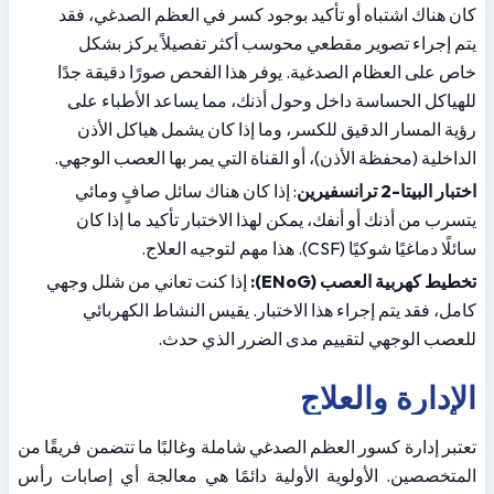
كان هناك اشتباه أو تأكيد بوجود كسر في العظم الصدغي، فقد 
يتم إجراء تصوير مقطعي محوسب أكثر تفصيلاً يركز بشكل 
خاص على العظام الصدغية. يوفر هذا الفحص صورًا دقيقة جدًا 
للهياكل الحساسة داخل وحول أذنك، مما يساعد الأطباء على 
رؤية المسار الدقيق للكسر، وما إذا كان يشمل هياكل الأذن 
الداخلية (محفظة الأذن)، أو القناة التي يمر بها العصب الوجهي.
اختبار البيتا-2 ترانسفيرين
: إذا كان هناك سائل صافٍ ومائي 
يتسرب من أذنك أو أنفك، يمكن لهذا الاختبار تأكيد ما إذا كان 
سائلًا دماغيًا شوكيًا (CSF). هذا مهم لتوجيه العلاج.
تخطيط كهربية العصب (ENoG):
 إذا كنت تعاني من شلل وجهي 
كامل، فقد يتم إجراء هذا الاختبار. يقيس النشاط الكهربائي 
للعصب الوجهي لتقييم مدى الضرر الذي حدث.
الإدارة والعلاج
تعتبر إدارة كسور العظم الصدغي شاملة وغالبًا ما تتضمن فريقًا من 
المتخصصين. الأولوية الأولية دائمًا هي معالجة أي إصابات رأس 