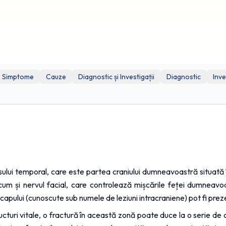
mneavoastră.
urse externe (de exemplu, YouTube) în scop demonstrativ; cu toate acestea
abil pentru conținutul, acuratețea sau respectarea drepturilor de autor a
Simptome
Cauze
Diagnostic și Investigații
Diagnostic
Inve
lui temporal, care este partea craniului dumneavoastră situată în 
recum și nervul facial, care controlează mișcările feței dumneavo
ul capului (cunoscute sub numele de leziuni intracraniene) pot fi prez
ri vitale, o fractură în această zonă poate duce la o serie de co