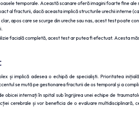
sele temporale. Această scanare oferă imagini foarte fine ale structu
 al fracturii, dacă aceasta implică structurile urechii interne (cap
id clar, apos care se scurge din ureche sau nas, acest test poate co
i.
lizie facială completă, acest test ar putea fi efectuat. Acesta măso
t
 și implică adesea o echipă de specialiști. Prioritatea inițial
ccentul se mută pe gestionarea fracturii de os temporal și a complic
 obicei internați în spital sub îngrijirea unei echipe de traumatol
ției cerebrale și vor beneficia de o evaluare multidisciplinară, c