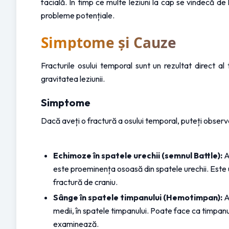
facială. În timp ce multe leziuni la cap se vindecă de
probleme potențiale.
Simptome și Cauze
Fracturile osului temporal sunt un rezultat direct 
gravitatea leziunii.
Simptome
Dacă aveți o fractură a osului temporal, puteți obser
Echimoze în spatele urechii (semnul Battle):
 
este proeminența osoasă din spatele urechii. Este 
fractură de craniu.
Sânge în spatele timpanului (Hemotimpan):
 
medii, în spatele timpanului. Poate face ca timpanul
examinează.