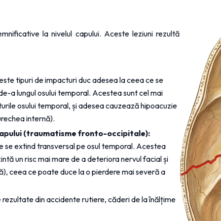
nificative la nivelul capului. Aceste leziuni rezultă 
este tipuri de impacturi duc adesea la ceea ce se 
 de-a lungul osului temporal. Acestea sunt cel mai 
urile osului temporal, și adesea cauzează hipoacuzie 
urechea internă).
capului (traumatisme fronto-occipitale):
e se extind transversal pe osul temporal. Acestea 
tă un risc mai mare de a deteriora nervul facial și 
ică), ceea ce poate duce la o pierdere mai severă a 
e rezultate din accidente rutiere, căderi de la înălțime 