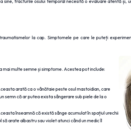
 la sine, fracturile osului temporal necesită o evaluare atentă și,
al traumatismelor la cap. Simptomele pe care le puteți experime
va mai multe semne și simptome. Acestea pot include: 
Aceasta arată ca o vânătaie peste osul mastoidian, care 
un semn că ar putea exista sângerare sub piele de la o 
Aceasta înseamnă că există sânge acumulat în spațiul urechii 
 să arate albastru sau violet atunci când un medic îl 