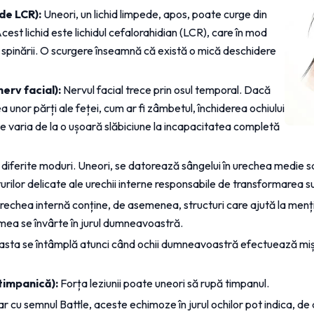
 de LCR):
 Uneori, un lichid limpede, apos, poate curge din 
est lichid este lichidul cefalorahidian (LCR), care în mod 
 spinării. O scurgere înseamnă că există o mică deschidere 
nerv facial):
 Nervul facial trece prin osul temporal. Dacă 
a unor părți ale feței, cum ar fi zâmbetul, închiderea ochiului 
 varia de la o ușoară slăbiciune la incapacitatea completă 
diferite moduri. Uneori, se datorează sângelui în urechea medie sau 
cturilor delicate ale urechii interne responsabile de transformarea 
rechea internă conține, de asemenea, structuri care ajută la menți
umea se învârte în jurul dumneavoastră.
asta se întâmplă atunci când ochii dumneavoastră efectuează mișcă
timpanică):
 Forța leziunii poate uneori să rupă timpanul.
lar cu semnul Battle, aceste echimoze în jurul ochilor pot indica, de