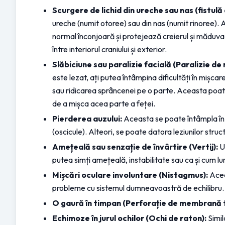
Scurgere de lichid din ureche sau nas (fistulă
ureche (numit otoree) sau din nas (numit rinoree). Ac
normal înconjoară și protejează creierul și măduva
între interiorul craniului și exterior.
Slăbiciune sau paralizie facială (Paralizie de 
este lezat, ați putea întâmpina dificultăți în mișcare
sau ridicarea sprâncenei pe o parte. Aceasta poate
de a mișca acea parte a feței.
Pierderea auzului:
 Aceasta se poate întâmpla în 
(oscicule). Alteori, se poate datora leziunilor stru
Amețeală sau senzație de învârtire (Vertij):
 U
putea simți amețeală, instabilitate sau ca și cum l
Mișcări oculare involuntare (Nistagmus):
 Ace
probleme cu sistemul dumneavoastră de echilibru.
O gaură în timpan (Perforație de membrană 
Echimoze în jurul ochilor (Ochi de raton):
 Simi