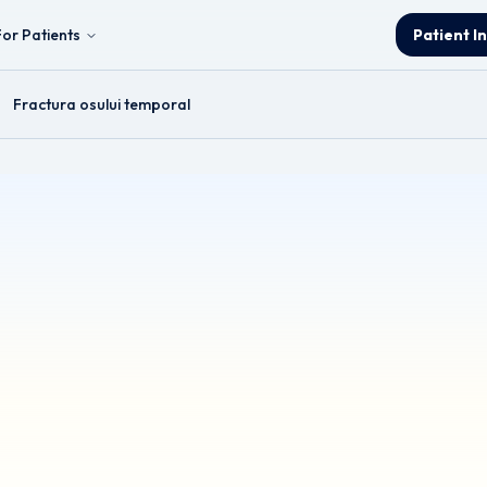
For Patients
Patient I
Fractura osului temporal
temporal
& Neck and Thyroid Surgeon.
 din limba engleză. Deși s-au depus toate eforturile pentru a asigura acu
medic.
itate: Acest prospect oferă informații generale și este destinat exclusiv
. Solicitați întotdeauna sfatul unui profesionist calificat din domeniul 