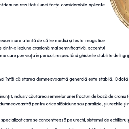
otdeauna rezultatul unei forțe considerabile aplicate 
 examinare atentă de către medici și teste imagistice 
dintr-o leziune craniană mai semnificativă, accentul 
e care pun viața în pericol, respectând ghidurile stabilite de îngri
mai întâi că starea dumneavoastră generală este stabilă. Odată s
unțit, inclusiv căutarea semnelor unei fracturi de bază de craniu (o 
dumneavoastră pentru orice slăbiciune sau paralizie, și urechile și 
pecializat care se concentrează pe urechi, sistemul de echilibru și