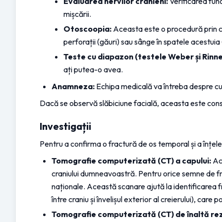
Evaluarea nervilor cranieni:
 Verificarea func
mișcării.
Otoscoopia:
 Aceasta este o procedură prin ca
perforații (găuri) sau sânge în spatele acestui
Teste cu diapazon (testele Weber și Rinne
ați putea-o avea.
Anamneza:
 Echipa medicală va întreba despre cu
Dacă se observă slăbiciune facială, aceasta este consid
Investigații
Pentru a confirma o fractură de os temporal și a înțele
Tomografie computerizată (CT) a capului:
 Ac
craniului dumneavoastră. Pentru orice semne de fra
naționale. Această scanare ajută la identificarea fr
între craniu și învelișul exterior al creierului), car
Tomografie computerizată (CT) de înaltă rez