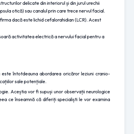
rilor delicate din interiorul și din jurul urechii 
sula otică) sau canalul prin care trece nervul facial.
nfirma dacă este lichid cefalorahidian (LCR). Acest 
ară activitatea electrică a nervului facial pentru a 
ă este întotdeauna abordarea oricăror leziuni cranio-
ațiilor sale potențiale.
ogie. Aceștia vor fi supuși unor observații neurologice 
eea ce înseamnă că diferiți specialiști le vor examina 