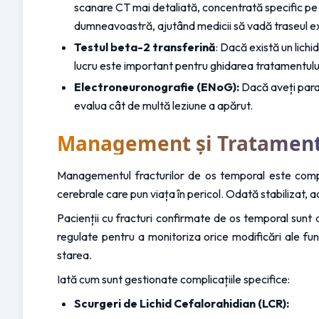
scanare CT mai detaliată, concentrată specific pe oa
dumneavoastră, ajutând medicii să vadă traseul exact
Testul beta-2 transferină
: Dacă există un lich
lucru este important pentru ghidarea tratamentulu
Electroneuronografie (ENoG):
 Dacă aveți para
evalua cât de multă leziune a apărut.
Management și Tratamen
Managementul fracturilor de os temporal este complex
cerebrale care pun viața în pericol. Odată stabilizat, a
Pacienții cu fracturi confirmate de os temporal sunt de
regulate pentru a monitoriza orice modificări ale func
starea.
Iată cum sunt gestionate complicațiile specifice:
Scurgeri de Lichid Cefalorahidian (LCR):