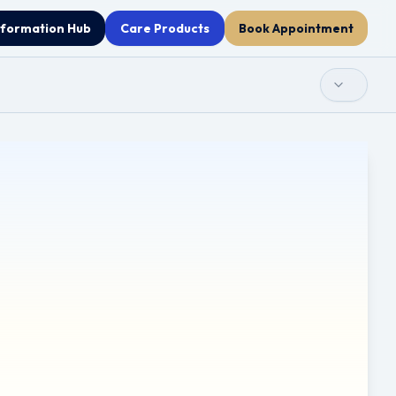
nformation Hub
Care Products
Book Appointment
ratețea clinică, traducerile automate pot conține erori sau
 scopurilor educaționale. Nu trebuie utilizat ca substitut
sănătății pentru orice problemă de sănătate sau înainte de a