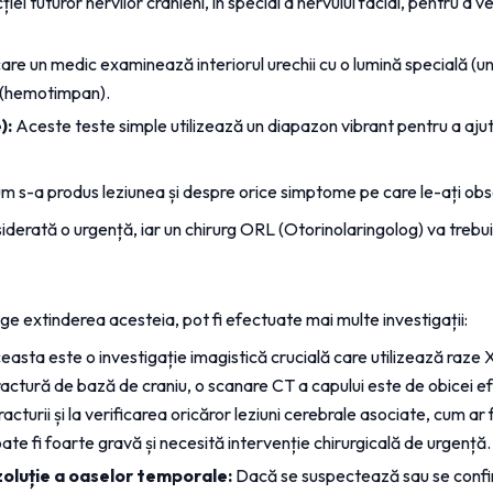
ției tuturor nervilor cranieni, în special a nervului facial, pentru a
re un medic examinează interiorul urechii cu o lumină specială (un
a (hemotimpan).
):
 Aceste teste simple utilizează un diapazon vibrant pentru a ajut
m s-a produs leziunea și despre orice simptome pe care le-ați obs
erată o urgență, iar un chirurg ORL (Otorinolaringolog) va trebui s
ge extinderea acesteia, pot fi efectuate mai multe investigații:
easta este o investigație imagistică crucială care utilizează raze X 
ctură de bază de craniu, o scanare CT a capului este de obicei efe
acturii și la verificarea oricăror leziuni cerebrale asociate, cum a
e poate fi foarte gravă și necesită intervenție chirurgicală de urgență.
oluție a oaselor temporale:
 Dacă se suspectează sau se confi