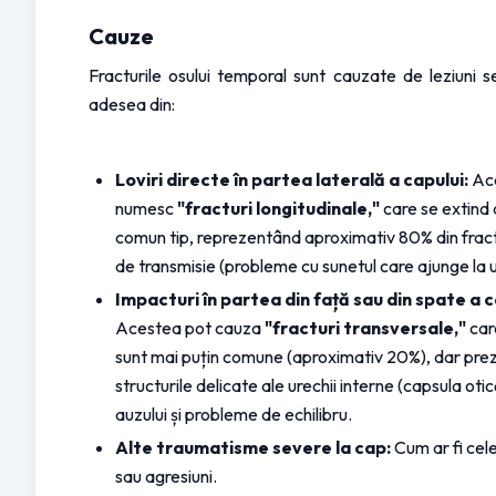
Cauze
Fracturile osului temporal sunt cauzate de leziuni sem
adesea din:
Loviri directe în partea laterală a capului:
 Ac
numesc 
"fracturi longitudinale,"
 care se extind
comun tip, reprezentând aproximativ 80% din fract
de transmisie (probleme cu sunetul care ajunge la 
Impacturi în partea din față sau din spate a 
Acestea pot cauza 
"fracturi transversale,"
 car
sunt mai puțin comune (aproximativ 20%), dar prezin
structurile delicate ale urechii interne (capsula ot
auzului și probleme de echilibru.
Alte traumatisme severe la cap:
 Cum ar fi cel
sau agresiuni.