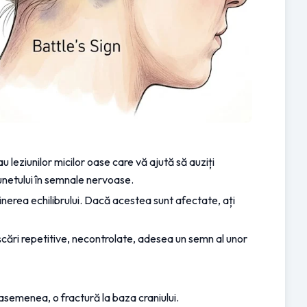
leziunilor micilor oase care vă ajută să auziți 
sunetului în semnale nervoase.
nerea echilibrului. Dacă acestea sunt afectate, ați 
ri repetitive, necontrolate, adesea un semn al unor 
 asemenea, o fractură la baza craniului.