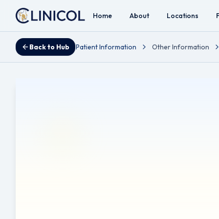
Home
About
Locations
Back to Hub
Patient Information
Other Information
Fractura osului 
Reviewed by Mr Ahmad A. Hariri - Consultant ENT, Head 
Notă de traducere:
Acest prospect a fost tradus automat
nuanțe. Pentru decizii clinice, vă rugăm să consultați un 
Declinare de responsabilitate:
Declinare de responsabil
pentru sfatul medical profesional, diagnostic sau tratament