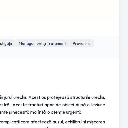
, aceste linkuri sunt furnizate doar cu titlu informativ.
le acestor surse externe. Utilizarea acestor linkuri externe
stigații
Management și Tratament
Prevenire
jurul urechii. Acest os protejează structurile urechii, 
astră. Aceste fracturi apar de obicei după o leziune 
ente și necesită mai întâi o atenție urgentă.
mplicații care afectează auzul, echilibrul și mișcarea 