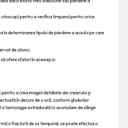
 vedea dacă există vreo slăbiciune sau pierdere a 
 otoscop) pentru a verifica timpanul pentru orice 
a la determinarea tipului de pierdere a auzului pe care 
ervat de atunci.
ă ofere sfaturi în aceeași zi.
pentru a crea imagini detaliate ale creierului și 
ctuată în decurs de o oră, conform ghidurilor 
r fi o hemoragie extradurală (o acumulare de sânge 
rmă o fractură de os temporal, se poate efectua o 