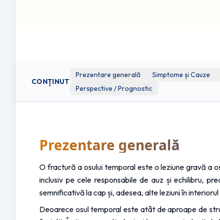
lua orice decizie legată de sănătatea sau tratamentul du
Acest prospect poate conține linkuri către site-uri sau res
Clinicol.co.uk nu este afiliat, nu aprobă și nu este respons
se face pe propria răspundere și discreție.
Prezentare generală
Simptome și Cauze
CONȚINUT
Perspective / Prognostic
Prezentare generală
O fractură a osului temporal este o leziune gravă a osu
inclusiv pe cele responsabile de auz și echilibru, p
semnificativă la cap și, adesea, alte leziuni în interior
Deoarece osul temporal este atât de aproape de structu