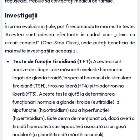
răgușeală, trebuie să contactați medicul de familie.
Investigații
În urma evaluării inițiale, pot fi recomandate mai multe teste. 
Acestea sunt adesea efectuate în cadrul unei „clinici cu 
circuit complet” (One-Stop Clinic), unde puteți beneficia de 
mai multe investigații în aceeași zi.
Teste de funcție tiroidiană (TFT):
 Acestea sunt 
analize de sânge care măsoară nivelurile hormonilor 
legați de glanda tiroidă, în special hormonul de stimulare 
tiroidiană (TSH), tiroxina liberă (fT4) și triiodotironina 
liberă (fT3). Aceste teste ajută la determinarea 
funcționării normale a glandei tiroide (eutiroidie), a 
hipofuncției (hipotiroidism) sau a hiperfuncției 
(hipertiroidism). Este demn de menționat că, dacă aveți o 
tiroidă hiperactivă sau hipoactivă asociată cu un gușă 
nodulară (o glandă tiroidă mărită cu noduli), 