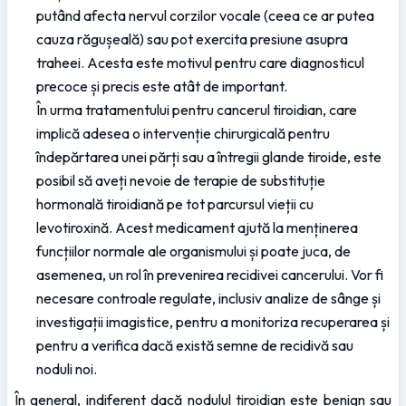
putând afecta nervul corzilor vocale (ceea ce ar putea 
cauza răgușeală) sau pot exercita presiune asupra 
traheei. Acesta este motivul pentru care diagnosticul 
precoce și precis este atât de important.
În urma tratamentului pentru cancerul tiroidian, care 
implică adesea o intervenție chirurgicală pentru 
îndepărtarea unei părți sau a întregii glande tiroide, este 
posibil să aveți nevoie de terapie de substituție 
hormonală tiroidiană pe tot parcursul vieții cu 
levotiroxină. Acest medicament ajută la menținerea 
funcțiilor normale ale organismului și poate juca, de 
asemenea, un rol în prevenirea recidivei cancerului. Vor fi 
necesare controale regulate, inclusiv analize de sânge și 
investigații imagistice, pentru a monitoriza recuperarea și 
pentru a verifica dacă există semne de recidivă sau 
noduli noi.
În general, indiferent dacă nodulul tiroidian este benign sau 