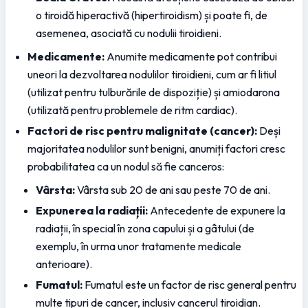
o tiroidă hiperactivă (hipertiroidism) și poate fi, de 
asemenea, asociată cu nodulii tiroidieni.
Medicamente:
 Anumite medicamente pot contribui 
uneori la dezvoltarea nodulilor tiroidieni, cum ar fi litiul 
(utilizat pentru tulburările de dispoziție) și amiodarona 
(utilizată pentru problemele de ritm cardiac).
Factori de risc pentru malignitate (cancer):
 Deși 
majoritatea nodulilor sunt benigni, anumiți factori cresc 
probabilitatea ca un nodul să fie canceros:
Vârsta:
 Vârsta sub 20 de ani sau peste 70 de ani.
Expunerea la radiații:
 Antecedente de expunere la 
radiații, în special în zona capului și a gâtului (de 
exemplu, în urma unor tratamente medicale 
anterioare).
Fumatul:
 Fumatul este un factor de risc general pentru 
multe tipuri de cancer, inclusiv cancerul tiroidian.