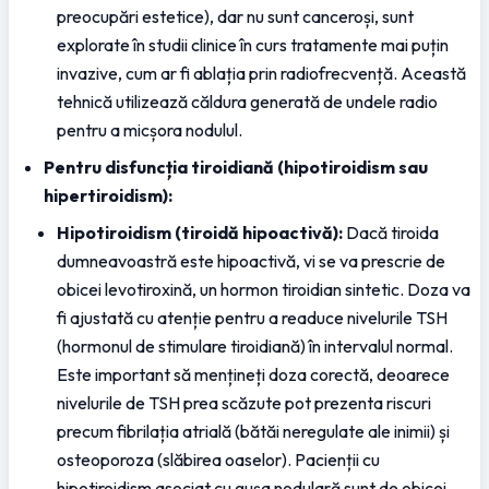
preocupări estetice), dar nu sunt canceroși, sunt 
explorate în studii clinice în curs tratamente mai puțin 
invazive, cum ar fi ablația prin radiofrecvență. Această 
tehnică utilizează căldura generată de undele radio 
pentru a micșora nodulul.
Pentru disfuncția tiroidiană (hipotiroidism sau 
hipertiroidism):
Hipotiroidism (tiroidă hipoactivă):
 Dacă tiroida 
dumneavoastră este hipoactivă, vi se va prescrie de 
obicei levotiroxină, un hormon tiroidian sintetic. Doza va 
fi ajustată cu atenție pentru a readuce nivelurile TSH 
(hormonul de stimulare tiroidiană) în intervalul normal. 
Este important să mențineți doza corectă, deoarece 
nivelurile de TSH prea scăzute pot prezenta riscuri 
precum fibrilația atrială (bătăi neregulate ale inimii) și 
osteoporoza (slăbirea oaselor). Pacienții cu 
hipotiroidism asociat cu gușa nodulară sunt de obicei 