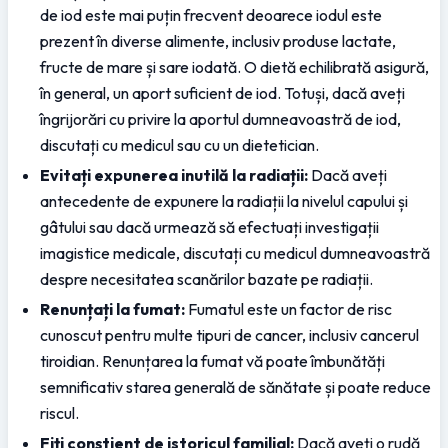
de iod este mai puțin frecvent deoarece iodul este 
prezent în diverse alimente, inclusiv produse lactate, 
fructe de mare și sare iodată. O dietă echilibrată asigură, 
în general, un aport suficient de iod. Totuși, dacă aveți 
îngrijorări cu privire la aportul dumneavoastră de iod, 
discutați cu medicul sau cu un dietetician.
Evitați expunerea inutilă la radiații:
 Dacă aveți 
antecedente de expunere la radiații la nivelul capului și 
gâtului sau dacă urmează să efectuați investigații 
imagistice medicale, discutați cu medicul dumneavoastră 
despre necesitatea scanărilor bazate pe radiații.
Renunțați la fumat:
 Fumatul este un factor de risc 
cunoscut pentru multe tipuri de cancer, inclusiv cancerul 
tiroidian. Renunțarea la fumat vă poate îmbunătăți 
semnificativ starea generală de sănătate și poate reduce 
riscul.
Fiți conștient de istoricul familial:
 Dacă aveți o rudă 