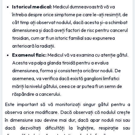
Istoricul medical:
 Medicul dumneavoastră vă va 
întreba despre orice simptome pe care le-ați resimțit, de 
cât timp ați observat nodulul, dacă acesta și-a schimbat 
dimensiunea și dacă aveți factori de risc pentru cancerul 
tiroidian, cum ar fi un istoric familial sau expunerea 
anterioară la radiații.
Examenul fizic:
 Medicul vă va examina cu atenție gâtul. 
Acesta va palpa glanda tiroidă pentru a evalua 
dimensiunea, forma și consistența oricăror noduli. De 
asemenea, va verifica dacă există ganglioni limfatici 
măriți la nivelul gâtului, ceea ce ar putea fi un semn de 
răspândire a cancerului.
Este important să vă monitorizați singur gâtul pentru a 
observa orice modificare. Dacă observați că nodulul crește 
în dimensiune sau devine mai dur, dacă apar noduli noi sau 
dacă dezvoltați dificultăți la înghițire, respirație sau 