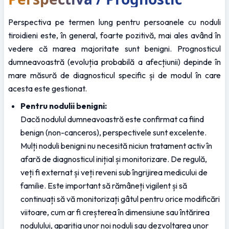
Perspectiva pe termen lung pentru persoanele cu noduli 
tiroidieni este, în general, foarte pozitivă, mai ales având în 
vedere că marea majoritate sunt benigni. Prognosticul 
dumneavoastră (evoluția probabilă a afecțiunii) depinde în 
mare măsură de diagnosticul specific și de modul în care 
acesta este gestionat.
Pentru nodulii benigni:
Dacă nodulul dumneavoastră este confirmat ca fiind 
benign (non-canceros), perspectivele sunt excelente. 
Mulți noduli benigni nu necesită niciun tratament activ în 
afară de diagnosticul inițial și monitorizare. De regulă, 
veți fi externat și veți reveni sub îngrijirea medicului de 
familie. Este important să rămâneți vigilent și să 
continuați să vă monitorizați gâtul pentru orice modificări 
viitoare, cum ar fi creșterea în dimensiune sau întărirea 
nodulului, apariția unor noi noduli sau dezvoltarea unor 