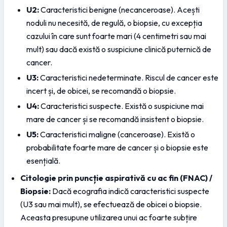
U2:
 Caracteristici benigne (necanceroase). Acești 
noduli nu necesită, de regulă, o biopsie, cu excepția 
cazului în care sunt foarte mari (4 centimetri sau mai 
mult) sau dacă există o suspiciune clinică puternică de 
cancer.
U3:
 Caracteristici nedeterminate. Riscul de cancer este 
incert și, de obicei, se recomandă o biopsie.
U4:
 Caracteristici suspecte. Există o suspiciune mai 
mare de cancer și se recomandă insistent o biopsie.
U5:
 Caracteristici maligne (canceroase). Există o 
probabilitate foarte mare de cancer și o biopsie este 
esențială.
Citologie prin puncție aspirativă cu ac fin (FNAC) / 
Biopsie:
 Dacă ecografia indică caracteristici suspecte 
(U3 sau mai mult), se efectuează de obicei o biopsie. 
Aceasta presupune utilizarea unui ac foarte subțire 