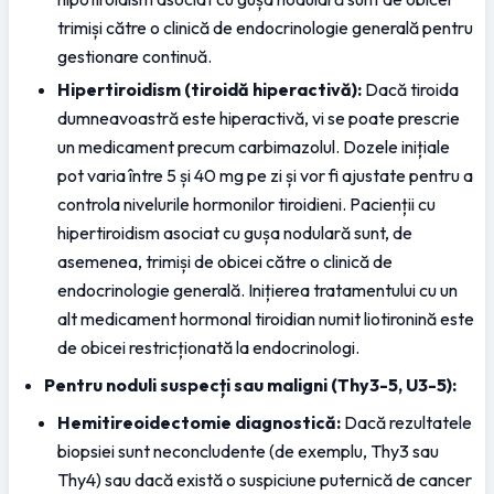
trimiși către o clinică de endocrinologie generală pentru 
gestionare continuă.
Hipertiroidism (tiroidă hiperactivă):
 Dacă tiroida 
dumneavoastră este hiperactivă, vi se poate prescrie 
un medicament precum carbimazolul. Dozele inițiale 
pot varia între 5 și 40 mg pe zi și vor fi ajustate pentru a 
controla nivelurile hormonilor tiroidieni. Pacienții cu 
hipertiroidism asociat cu gușa nodulară sunt, de 
asemenea, trimiși de obicei către o clinică de 
endocrinologie generală. Inițierea tratamentului cu un 
alt medicament hormonal tiroidian numit liotironină este 
de obicei restricționată la endocrinologi.
Pentru noduli suspecți sau maligni (Thy3-5, U3-5):
Hemitireoidectomie diagnostică:
 Dacă rezultatele 
biopsiei sunt neconcludente (de exemplu, Thy3 sau 
Thy4) sau dacă există o suspiciune puternică de cancer 