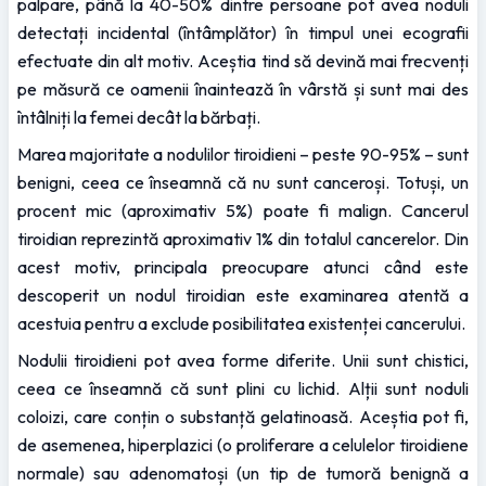
palpare, până la 40-50% dintre persoane pot avea noduli 
detectați incidental (întâmplător) în timpul unei ecografii 
efectuate din alt motiv. Aceștia tind să devină mai frecvenți 
pe măsură ce oamenii înaintează în vârstă și sunt mai des 
întâlniți la femei decât la bărbați.
Marea majoritate a nodulilor tiroidieni – peste 90-95% – sunt 
benigni, ceea ce înseamnă că nu sunt canceroși. Totuși, un 
procent mic (aproximativ 5%) poate fi malign. Cancerul 
tiroidian reprezintă aproximativ 1% din totalul cancerelor. Din 
acest motiv, principala preocupare atunci când este 
descoperit un nodul tiroidian este examinarea atentă a 
acestuia pentru a exclude posibilitatea existenței cancerului.
Nodulii tiroidieni pot avea forme diferite. Unii sunt chistici, 
ceea ce înseamnă că sunt plini cu lichid. Alții sunt noduli 
coloizi, care conțin o substanță gelatinoasă. Aceștia pot fi, 
de asemenea, hiperplazici (o proliferare a celulelor tiroidiene 
normale) sau adenomatoși (un tip de tumoră benignă a 