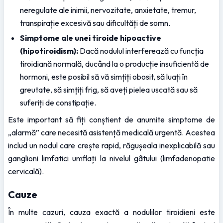
neregulate ale inimii, nervozitate, anxietate, tremur, 
transpirație excesivă sau dificultăți de somn.
Simptome ale unei tiroide hipoactive 
(hipotiroidism):
 Dacă nodulul interferează cu funcția 
tiroidiană normală, ducând la o producție insuficientă de 
hormoni, este posibil să vă simțiți obosit, să luați în 
greutate, să simțiți frig, să aveți pielea uscată sau să 
suferiți de constipație.
Este important să fiți conștient de anumite simptome de 
„alarmă” care necesită asistență medicală urgentă. Acestea 
includ un nodul care crește rapid, răgușeala inexplicabilă sau 
ganglioni limfatici umflați la nivelul gâtului (limfadenopatie 
cervicală).
Cauze
În multe cazuri, cauza exactă a nodulilor tiroidieni este 