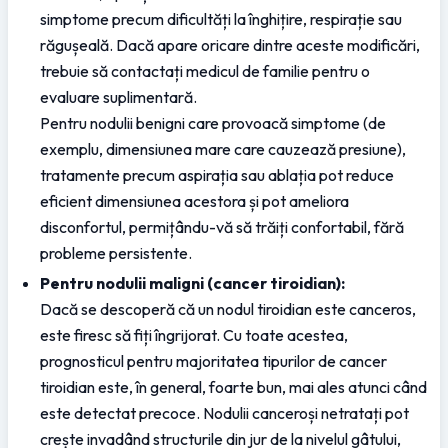
simptome precum dificultăți la înghițire, respirație sau 
răgușeală. Dacă apare oricare dintre aceste modificări, 
trebuie să contactați medicul de familie pentru o 
evaluare suplimentară.
Pentru nodulii benigni care provoacă simptome (de 
exemplu, dimensiunea mare care cauzează presiune), 
tratamente precum aspirația sau ablația pot reduce 
eficient dimensiunea acestora și pot ameliora 
disconfortul, permițându-vă să trăiți confortabil, fără 
probleme persistente.
Pentru nodulii maligni (cancer tiroidian):
Dacă se descoperă că un nodul tiroidian este canceros, 
este firesc să fiți îngrijorat. Cu toate acestea, 
prognosticul pentru majoritatea tipurilor de cancer 
tiroidian este, în general, foarte bun, mai ales atunci când 
este detectat precoce. Nodulii canceroși netratați pot 
crește invadând structurile din jur de la nivelul gâtului, 