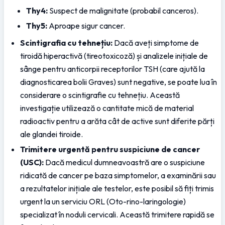
Thy4:
 Suspect de malignitate (probabil canceros).
Thy5:
 Aproape sigur cancer.
Scintigrafia cu tehnețiu:
 Dacă aveți simptome de 
tiroidă hiperactivă (tireotoxicoză) și analizele inițiale de 
sânge pentru anticorpii receptorilor TSH (care ajută la 
diagnosticarea bolii Graves) sunt negative, se poate lua în 
considerare o scintigrafie cu tehnețiu. Această 
investigație utilizează o cantitate mică de material 
radioactiv pentru a arăta cât de active sunt diferite părți 
ale glandei tiroide.
Trimitere urgentă pentru suspiciune de cancer 
(USC):
 Dacă medicul dumneavoastră are o suspiciune 
ridicată de cancer pe baza simptomelor, a examinării sau 
a rezultatelor inițiale ale testelor, este posibil să fiți trimis 
urgent la un serviciu ORL (Oto-rino-laringologie) 
specializat în noduli cervicali. Această trimitere rapidă se 