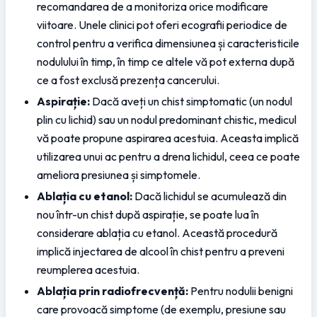
recomandarea de a monitoriza orice modificare 
viitoare. Unele clinici pot oferi ecografii periodice de 
control pentru a verifica dimensiunea și caracteristicile 
nodulului în timp, în timp ce altele vă pot externa după 
ce a fost exclusă prezența cancerului.
Aspirație:
 Dacă aveți un chist simptomatic (un nodul 
plin cu lichid) sau un nodul predominant chistic, medicul 
vă poate propune aspirarea acestuia. Aceasta implică 
utilizarea unui ac pentru a drena lichidul, ceea ce poate 
ameliora presiunea și simptomele.
Ablația cu etanol:
 Dacă lichidul se acumulează din 
nou într-un chist după aspirație, se poate lua în 
considerare ablația cu etanol. Această procedură 
implică injectarea de alcool în chist pentru a preveni 
reumplerea acestuia.
Ablația prin radiofrecvență:
 Pentru nodulii benigni 
care provoacă simptome (de exemplu, presiune sau 