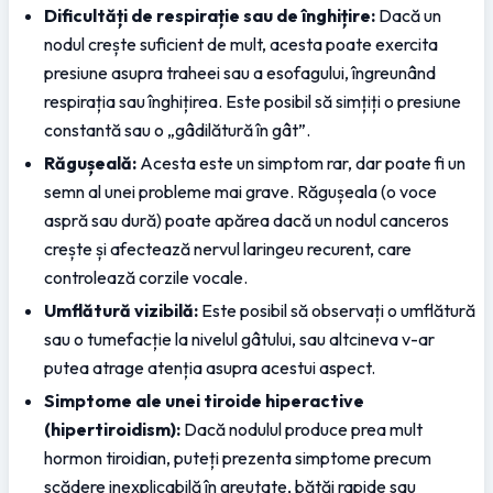
Dificultăți de respirație sau de înghițire:
 Dacă un 
nodul crește suficient de mult, acesta poate exercita 
presiune asupra traheei sau a esofagului, îngreunând 
respirația sau înghițirea. Este posibil să simțiți o presiune 
constantă sau o „gâdilătură în gât”.
Răgușeală:
 Acesta este un simptom rar, dar poate fi un 
semn al unei probleme mai grave. Răgușeala (o voce 
aspră sau dură) poate apărea dacă un nodul canceros 
crește și afectează nervul laringeu recurent, care 
controlează corzile vocale.
Umflătură vizibilă:
 Este posibil să observați o umflătură 
sau o tumefacție la nivelul gâtului, sau altcineva v-ar 
putea atrage atenția asupra acestui aspect.
Simptome ale unei tiroide hiperactive 
(hipertiroidism):
 Dacă nodulul produce prea mult 
hormon tiroidian, puteți prezenta simptome precum 
scădere inexplicabilă în greutate, bătăi rapide sau 