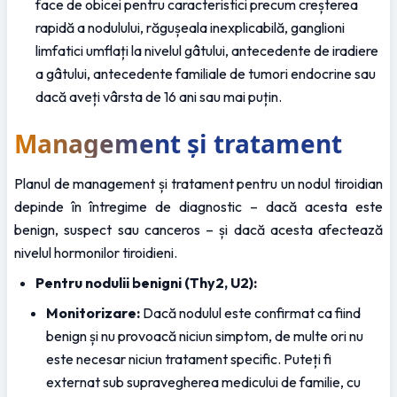
face de obicei pentru caracteristici precum creșterea 
rapidă a nodulului, răgușeala inexplicabilă, ganglioni 
limfatici umflați la nivelul gâtului, antecedente de iradiere 
a gâtului, antecedente familiale de tumori endocrine sau 
dacă aveți vârsta de 16 ani sau mai puțin.
Management și tratament
Planul de management și tratament pentru un nodul tiroidian 
depinde în întregime de diagnostic – dacă acesta este 
benign, suspect sau canceros – și dacă acesta afectează 
nivelul hormonilor tiroidieni.
Pentru nodulii benigni (Thy2, U2):
Monitorizare:
 Dacă nodulul este confirmat ca fiind 
benign și nu provoacă niciun simptom, de multe ori nu 
este necesar niciun tratament specific. Puteți fi 
externat sub supravegherea medicului de familie, cu 