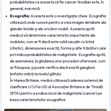
probabilitatea ca aceasta să fie cancer tiroidian este, în 
general, mai mică.
Ecografia:
 Aceasta este o investigație cheie. Ecografia 
utilizează unde sonore pentru a crea imagini detaliate ale 
glandei tiroide și ale oricăror noduli. Aceasta ajută 
medicul să determine caracteristici importante ale 
nodulului, cum ar fi dacă este solid sau plin cu lichid 
(chistic), dimensiunea exactă, forma și alte trăsături care 
pot indica probabilitatea de malignitate. Ecografia ajută, 
de asemenea, la ghidarea unor proceduri ulterioare, cum 
ar fi biopsia, și poate verifica dacă există ganglioni 
limfatici măriți la nivelul gâtului.
În Marea Britanie, medicii utilizează adesea sistemul de 
clasificare U (U1 la U5) al Asociației Britanice de Tiroidă 
(BTA) pentru a evalua riscul de malignitate (cancer) pe 
baza caracteristicilor ecografice: