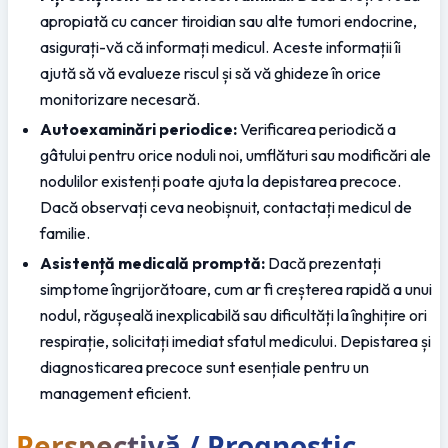
apropiată cu cancer tiroidian sau alte tumori endocrine, 
asigurați-vă că informați medicul. Aceste informații îi 
ajută să vă evalueze riscul și să vă ghideze în orice 
monitorizare necesară.
Autoexaminări periodice:
 Verificarea periodică a 
gâtului pentru orice noduli noi, umflături sau modificări ale 
nodulilor existenți poate ajuta la depistarea precoce. 
Dacă observați ceva neobișnuit, contactați medicul de 
familie.
Asistență medicală promptă:
 Dacă prezentați 
simptome îngrijorătoare, cum ar fi creșterea rapidă a unui 
nodul, răgușeală inexplicabilă sau dificultăți la înghițire ori 
respirație, solicitați imediat sfatul medicului. Depistarea și 
diagnosticarea precoce sunt esențiale pentru un 
management eficient.
Perspectivă / Prognostic