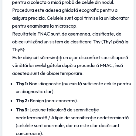
pentru a colecta o mică probă de celule din nodul. 
Procedura este adesea ghidată ecografic pentru a 
asigura precizia. Celulele sunt apoi trimise la un laborator 
pentru examinare la microscop.
Rezultatele FNAC sunt, de asemenea, clasificate, de 
obicei utilizând un sistem de clasificare Thy (Thy1 până la 
Thy5):
Este obișnuit să resimțiți un ușor disconfort sau să apară 
vânătăi la nivelul gâtului după o procedură FNAC, însă 
acestea sunt de obicei temporare.
Thy1:
 Non-diagnostic (nu există suficiente celule pentru 
un diagnostic clar).
Thy2:
 Benign (non-canceros).
Thy3:
 Leziune foliculară de semnificație 
nedeterminată / Atipie de semnificație nedeterminată 
(celulele sunt anormale, dar nu este clar dacă sunt 
canceroase).