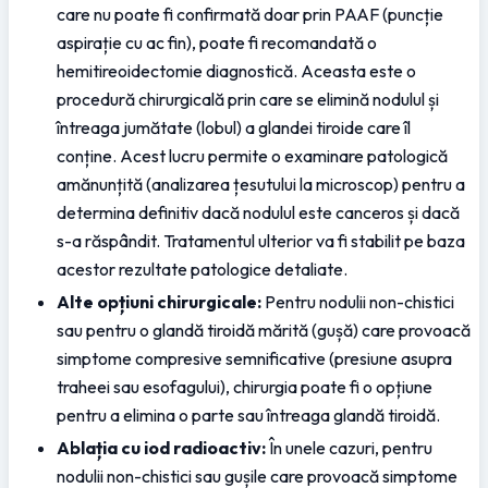
care nu poate fi confirmată doar prin PAAF (puncție 
aspirație cu ac fin), poate fi recomandată o 
hemitireoidectomie diagnostică. Aceasta este o 
procedură chirurgicală prin care se elimină nodulul și 
întreaga jumătate (lobul) a glandei tiroide care îl 
conține. Acest lucru permite o examinare patologică 
amănunțită (analizarea țesutului la microscop) pentru a 
determina definitiv dacă nodulul este canceros și dacă 
s-a răspândit. Tratamentul ulterior va fi stabilit pe baza 
acestor rezultate patologice detaliate.
Alte opțiuni chirurgicale:
 Pentru nodulii non-chistici 
sau pentru o glandă tiroidă mărită (gușă) care provoacă 
simptome compresive semnificative (presiune asupra 
traheei sau esofagului), chirurgia poate fi o opțiune 
pentru a elimina o parte sau întreaga glandă tiroidă.
Ablația cu iod radioactiv:
 În unele cazuri, pentru 
nodulii non-chistici sau gușile care provoacă simptome 