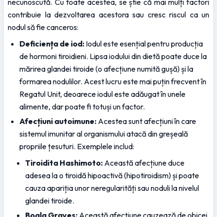
necunoscută. Cu toate acestea, se știe că mai mulți factori 
contribuie la dezvoltarea acestora sau cresc riscul ca un 
nodul să fie canceros:
Deficiența de iod:
 Iodul este esențial pentru producția 
de hormoni tiroidieni. Lipsa iodului din dietă poate duce la 
mărirea glandei tiroide (o afecțiune numită gușă) și la 
formarea nodulilor. Acest lucru este mai puțin frecvent în 
Regatul Unit, deoarece iodul este adăugat în unele 
alimente, dar poate fi totuși un factor.
Afecțiuni autoimune:
 Acestea sunt afecțiuni în care 
sistemul imunitar al organismului atacă din greșeală 
propriile țesuturi. Exemplele includ:
Tiroidita Hashimoto:
 Această afecțiune duce 
adesea la o tiroidă hipoactivă (hipotiroidism) și poate 
cauza apariția unor neregularități sau noduli la nivelul 
glandei tiroide.
Boala Graves:
 Această afecțiune cauzează de obicei 