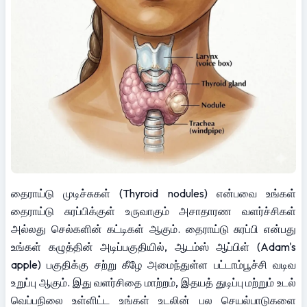
தைராய்டு முடிச்சுகள் (Thyroid nodules) என்பவை உங்கள் 
தைராய்டு சுரப்பிக்குள் உருவாகும் அசாதாரண வளர்ச்சிகள் 
அல்லது செல்களின் கட்டிகள் ஆகும். தைராய்டு சுரப்பி என்பது 
உங்கள் கழுத்தின் அடிப்பகுதியில், ஆடம்ஸ் ஆப்பிள் (Adam's 
apple) பகுதிக்கு சற்று கீழே அமைந்துள்ள பட்டாம்பூச்சி வடிவ 
உறுப்பு ஆகும். இது வளர்சிதை மாற்றம், இதயத் துடிப்பு மற்றும் உடல் 
வெப்பநிலை உள்ளிட்ட உங்கள் உடலின் பல செயல்பாடுகளை 