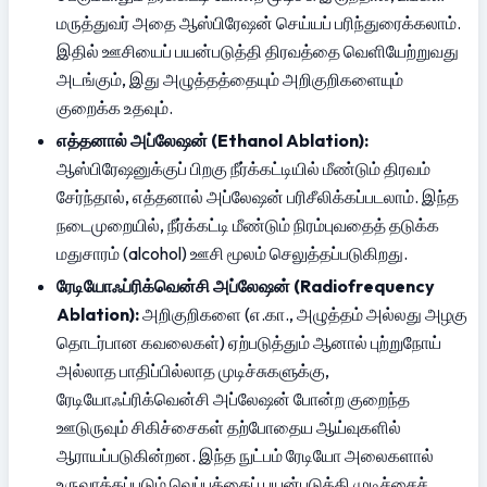
மருத்துவர் அதை ஆஸ்பிரேஷன் செய்யப் பரிந்துரைக்கலாம். 
இதில் ஊசியைப் பயன்படுத்தி திரவத்தை வெளியேற்றுவது 
அடங்கும், இது அழுத்தத்தையும் அறிகுறிகளையும் 
குறைக்க உதவும்.
எத்தனால் அப்லேஷன் (Ethanol Ablation):
ஆஸ்பிரேஷனுக்குப் பிறகு நீர்க்கட்டியில் மீண்டும் திரவம் 
சேர்ந்தால், எத்தனால் அப்லேஷன் பரிசீலிக்கப்படலாம். இந்த 
நடைமுறையில், நீர்க்கட்டி மீண்டும் நிரம்புவதைத் தடுக்க 
மதுசாரம் (alcohol) ஊசி மூலம் செலுத்தப்படுகிறது.
ரேடியோஃப்ரிக்வென்சி அப்லேஷன் (Radiofrequency 
Ablation):
 அறிகுறிகளை (எ.கா., அழுத்தம் அல்லது அழகு 
தொடர்பான கவலைகள்) ஏற்படுத்தும் ஆனால் புற்றுநோய் 
அல்லாத பாதிப்பில்லாத முடிச்சுகளுக்கு, 
ரேடியோஃப்ரிக்வென்சி அப்லேஷன் போன்ற குறைந்த 
ஊடுருவும் சிகிச்சைகள் தற்போதைய ஆய்வுகளில் 
ஆராயப்படுகின்றன. இந்த நுட்பம் ரேடியோ அலைகளால் 
உருவாக்கப்படும் வெப்பத்தைப் பயன்படுத்தி முடிச்சைச் 