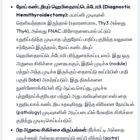
நோய் கண்டறியும் ஹெமிதைராய்டெக்டோமி (Diagnostic 
Hemithyroidectomy):
 பயாப்ஸி முடிவுகள் 
தெளிவற்றதாக இருந்தால் (உதாரணமாக, Thy3 அல்லது 
Thy4), அல்லது FNAC பரிசோதனையால் மட்டும் 
உறுதிப்படுத்த முடியாத புற்றுநோய் பாதிப்பு குறித்த வலுவான 
சந்தேகம் இருந்தால், நோய் கண்டறியும் 
ஹெமிதைராய்டெக்டோமி பரிந்துரைக்கப்படலாம். இது ஒரு 
அறுவை சிகிச்சை முறையாகும், இதில் முடிச்சு (nodule) 
மற்றும் அந்த முடிச்சு இருக்கும் தைராய்டு சுரப்பியின் பாதி 
பகுதி (lobe) அகற்றப்படும். இது திசுக்களை 
நுண்ணோக்கியின் கீழ் ஆய்வு செய்து, முடிச்சு 
புற்றுநோய்க்குரியதா மற்றும் அது பரவியுள்ளதா என்பதை 
உறுதியாகக் கண்டறிய உதவுகிறது. இந்த விரிவான நோயியல் 
(pathology) முடிவுகளின் அடிப்படையில் மேலதிக சிகிச்சை 
குறித்து முடிவு செய்யப்படும்.
பிற அறுவை சிகிச்சை விருப்பங்கள்:
 நீர்க்கட்டி அல்லாத 
முடிச்சுகள் அல்லது தைராய்டு சுரப்பி வீக்கம் (goitre) 