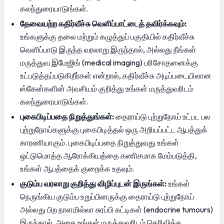
கலந்துரையாடுங்கள்.
தேவையற்ற கதிர்வீச்சு வெளிப்பாட்டைத் தவிர்க்கவும்:
உங்களுக்கு தலை மற்றும் கழுத்துப் பகுதியில் கதிர்வீச்சு 
வெளிப்பாடு இருந்த வரலாறு இருந்தால், அல்லது நீங்கள் 
மருத்துவ இமேஜிங் (medical imaging) பரிசோதனைக்கு 
உட்படுத்தப்படுகிறீர்கள் என்றால், கதிர்வீச்சு அடிப்படையிலான 
ஸ்கேன்களின் அவசியம் குறித்து உங்கள் மருத்துவரிடம் 
கலந்துரையாடுங்கள்.
புகைபிடிப்பதை நிறுத்துங்கள்:
 தைராய்டு புற்றுநோய் உட்பட பல 
புற்றுநோய்களுக்கு புகைபிடித்தல் ஒரு அறியப்பட்ட ஆபத்துக் 
காரணியாகும். புகைபிடிப்பதை நிறுத்துவது உங்கள் 
ஒட்டுமொத்த ஆரோக்கியத்தை கணிசமாக மேம்படுத்தி, 
உங்கள் ஆபத்தைக் குறைக்க உதவும்.
குடும்ப வரலாறு குறித்து விழிப்புடன் இருங்கள்:
 உங்கள் 
நெருங்கிய குடும்ப உறுப்பினருக்கு தைராய்டு புற்றுநோய் 
அல்லது பிற நாளமில்லா சுரப்பி கட்டிகள் (endocrine tumours) 
இருந்தால், அதை உங்கள் மருத்துவரிடம் தெரிவிக்க 