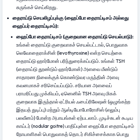
சுருங்கச் செய்கிறது.
தைராய்டு செயலிழப்புக்கு (ஹைப்போ தைராய்டிசம் அல்லது 
ஹைப்பர் தைராய்டிசம்):
ஹைப்போ தைராய்டிசம் (குறைவான தைராய்டு செயல்பாடு):
உங்கள் தைராய்டு குறைவாகச் செயல்பட்டால், பொதுவாக 
லெவோதைராக்சின் (levothyroxine) என்ற செயற்கை 
தைராய்டு ஹார்மோன் பரிந்துரைக்கப்படும். உங்கள் TSH 
(தைராய்டு தூண்டும் ஹார்மோன்) அளவை மீண்டும் 
சாதாரண நிலைக்குக் கொண்டுவர மருந்தின் அளவு 
கவனமாகச் சரிசெய்யப்படும். சரியான அளவைப் 
பராமரிப்பது முக்கியம், ஏனெனில் TSH அளவு மிகக் 
குறைவாக இருந்தால் ஏட்ரியல் ஃபைப்ரிலேஷன் (ஒழுங்கற்ற 
இதயத் துடிப்பு) மற்றும் ஆஸ்டியோபோரோசிஸ் (எலும்பு 
பலவீனம்) போன்ற அபாயங்கள் ஏற்படலாம். முடிச்சுடன் கூடிய 
காய்டர் (nodular goitre) பாதிப்புள்ள ஹைப்போ தைராய்டிசம் 
நோயாளிகள் பொதுவாகத் தொடர் சிகிச்சைக்காக பொது 