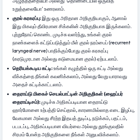
அழுத்தத்தையோ அல்லது 'தொண்டையில் ஒருவித 
உறுத்தலையோ' உணரலாம்.
குரல் கரகரப்பு:
 இது ஒரு அரிதான அறிகுறியாகும், ஆனால் 
இது மிகவும் தீவிரமான சிக்கலின் அறிகுறியாக இருக்கலாம். 
புற்றுநோய் கொண்ட முடிச்சு வளர்ந்து, உங்கள் குரல் 
நாண்களைக் கட்டுப்படுத்தும் மீள் குரல் நரம்பைப் (recurrent 
laryngeal nerve) பாதிக்கும்போது குரல் கரகரப்பு 
(கரடுமுரடான அல்லது கடுமையான குரல்) ஏற்படலாம்.
தெரியக்கூடிய கட்டி:
 உங்கள் கழுத்தில் ஒரு கட்டி அல்லது 
வீக்கத்தை நீங்கள் கவனிக்கலாம், அல்லது வேறு யாராவது 
அதைச் சுட்டிக்காட்டலாம்.
தைராய்டு மிகைச் செயல்பாட்டின் அறிகுறிகள் (ஹைப்பர் 
தைராய்டிசம்):
 முடிச்சு அதிகப்படியான தைராய்டு 
ஹார்மோனை உற்பத்தி செய்தால், காரணமில்லாத எடை இழப்பு, 
வேகமான அல்லது சீரற்ற இதயத் துடிப்பு, நடுக்கம், பதட்டம், 
படபடப்பு, அதிகப்படியான வியர்வை அல்லது தூங்குவதில் 
சிரமம் போன்ற அறிகுறிகளை நீங்கள் அனுபவிக்கலாம்.