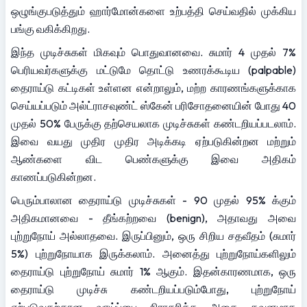
ஒழுங்குபடுத்தும் ஹார்மோன்களை உற்பத்தி செய்வதில் முக்கிய 
பங்கு வகிக்கிறது.
இந்த முடிச்சுகள் மிகவும் பொதுவானவை. சுமார் 4 முதல் 7% 
பெரியவர்களுக்கு மட்டுமே தொட்டு உணரக்கூடிய (palpable) 
தைராய்டு கட்டிகள் உள்ளன என்றாலும், மற்ற காரணங்களுக்காக 
செய்யப்படும் அல்ட்ராசவுண்ட் ஸ்கேன் பரிசோதனையின் போது 40 
முதல் 50% பேருக்கு தற்செயலாக முடிச்சுகள் கண்டறியப்படலாம். 
இவை வயது முதிர முதிர அடிக்கடி ஏற்படுகின்றன மற்றும் 
ஆண்களை விட பெண்களுக்கு இவை அதிகம் 
காணப்படுகின்றன.
பெரும்பாலான தைராய்டு முடிச்சுகள் - 90 முதல் 95% க்கும் 
அதிகமானவை - தீங்கற்றவை (benign), அதாவது அவை 
புற்றுநோய் அல்லாதவை. இருப்பினும், ஒரு சிறிய சதவீதம் (சுமார் 
5%) புற்றுநோயாக இருக்கலாம். அனைத்து புற்றுநோய்களிலும் 
தைராய்டு புற்றுநோய் சுமார் 1% ஆகும். இதன்காரணமாக, ஒரு 
தைராய்டு முடிச்சு கண்டறியப்படும்போது, புற்றுநோய் 
ஏற்படுவதற்கான வாய்ப்பை நிராகரிக்க அதை கவனமாக 