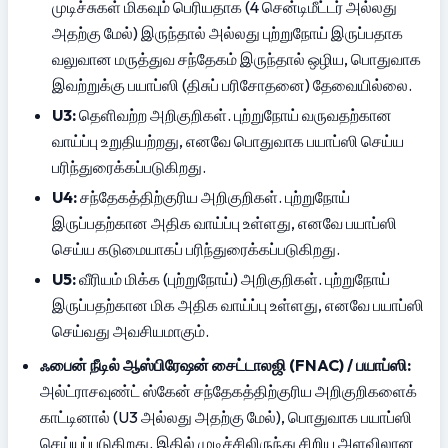
முடிச்சுகள் மிகவும் பெரியதாக (4 சென்டிமீட்டர் அல்லது 
அதற்கு மேல்) இருந்தால் அல்லது புற்றுநோய் இருப்பதாக 
வலுவான மருத்துவ சந்தேகம் இருந்தால் ஒழிய, பொதுவாக 
இவற்றுக்கு பயாப்ஸி (திசுப் பரிசோதனை) தேவையில்லை.
U3:
 தெளிவற்ற அறிகுறிகள். புற்றுநோய் வருவதற்கான 
வாய்ப்பு உறுதியற்றது, எனவே பொதுவாக பயாப்ஸி செய்ய 
பரிந்துரைக்கப்படுகிறது.
U4:
 சந்தேகத்திற்குரிய அறிகுறிகள். புற்றுநோய் 
இருப்பதற்கான அதிக வாய்ப்பு உள்ளது, எனவே பயாப்ஸி 
செய்ய கடுமையாகப் பரிந்துரைக்கப்படுகிறது.
U5:
 வீரியம் மிக்க (புற்றுநோய்) அறிகுறிகள். புற்றுநோய் 
இருப்பதற்கான மிக அதிக வாய்ப்பு உள்ளது, எனவே பயாப்ஸி 
செய்வது அவசியமாகும்.
ஃபைன் நீடில் ஆஸ்பிரேஷன் சைட்டாலஜி (FNAC) / பயாப்ஸி:
அல்ட்ராசவுண்ட் ஸ்கேன் சந்தேகத்திற்குரிய அறிகுறிகளைக் 
காட்டினால் (U3 அல்லது அதற்கு மேல்), பொதுவாக பயாப்ஸி 
செய்யப்படுகிறது. இதில் முடிச்சிலிருந்து சிறிய அளவிலான 