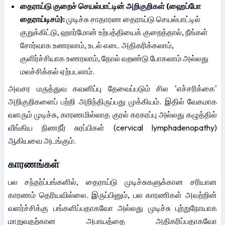
தைராய்டு குறைச் செயல்பாட்டின் அறிகுறிகள் (ஹைப்போ 
தைராய்டிசம்):
 முடிச்சு சாதாரண தைராய்டு செயல்பாட்டில் 
குறுக்கிட்டு, ஹார்மோன் உற்பத்தியைக் குறைத்தால், நீங்கள் 
சோர்வாக உணரலாம், உடல் எடை அதிகரிக்கலாம், 
குளிர்ச்சியாக உணரலாம், தோல் வறண்டு போகலாம் அல்லது 
மலச்சிக்கல் ஏற்படலாம்.
அவசர மருத்துவ கவனிப்பு தேவைப்படும் சில 'எச்சரிக்கை' 
அறிகுறிகளைப் பற்றி அறிந்திருப்பது முக்கியம். இதில் வேகமாக 
வளரும் முடிச்சு, காரணமில்லாத குரல் கரகரப்பு அல்லது கழுத்தில் 
வீங்கிய நிணநீர் சுரப்பிகள் (cervical lymphadenopathy) 
ஆகியவை அடங்கும்.
காரணங்கள்
பல சந்தர்ப்பங்களில், தைராய்டு முடிச்சுகளுக்கான சரியான 
காரணம் தெரியவில்லை. இருப்பினும், பல காரணிகள் அவற்றின் 
வளர்ச்சிக்கு பங்களிப்பதாகவோ அல்லது முடிச்சு புற்றுநோயாக 
மாறுவதற்கான அபாயத்தை அதிகரிப்பதாகவோ 