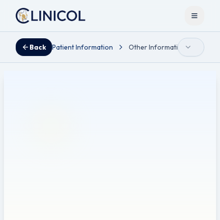
Open m
Back
Patient Information
Other Information
தைராய்
தைராய்டு முடிச்சுகள்
Reviewed by Mr Ahmad A. Hariri - Consultant ENT, Head & Neck
and Thyroid Surgeon.
மொழிபெயர்ப்பு அறிவிப்பு:
இந்த துண்டுப்பிரசுரம் ஆங்கிலத்தில்
இருந்து தானாக மொழிபெயர்க்கப்பட்டுள்ளது. மருத்துவ
துல்லியத்தை உறுதி செய்ய அனைத்து முயற்சிகளும்
மேற்கொள்ளப்பட்டாலும், தானியங்கி மொழிபெயர்ப்புகளில்