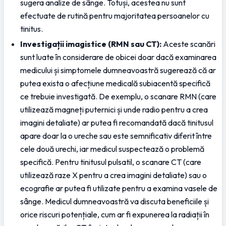
sugera analize de sânge. Totuși, acestea nu sunt 
efectuate de rutină pentru majoritatea persoanelor cu 
tinitus.
Investigații imagistice (RMN sau CT):
 Aceste scanări 
sunt luate în considerare de obicei doar dacă examinarea 
medicului și simptomele dumneavoastră sugerează că ar 
putea exista o afecțiune medicală subiacentă specifică 
ce trebuie investigată. De exemplu, o scanare RMN (care 
utilizează magneți puternici și unde radio pentru a crea 
imagini detaliate) ar putea fi recomandată dacă tinitusul 
apare doar la o ureche sau este semnificativ diferit între 
cele două urechi, iar medicul suspectează o problemă 
specifică. Pentru tinitusul pulsatil, o scanare CT (care 
utilizează raze X pentru a crea imagini detaliate) sau o 
ecografie ar putea fi utilizate pentru a examina vasele de 
sânge. Medicul dumneavoastră va discuta beneficiile și 
orice riscuri potențiale, cum ar fi expunerea la radiații în 