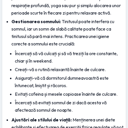
respirație profundă, yoga sau pur și simplu alocarea unor 
perioade scurte în fiecare zi pentru relaxare activă.
Gestionarea somnului:
 Tinitusul poate interfera cu 
somnul, iar un somn de slabă calitate poate face ca 
tinitusul să pară mai intens. Practicarea unei igiene 
corecte a somnului este crucială:
Încercați să vă culcați și să vă treziți la ore constante, 
chiar și în weekend.
Creați-vă o rutină relaxantă înainte de culcare.
Asigurați-vă că dormitorul dumneavoastră este 
întunecat, liniștit și răcoros.
Evitați cofeina și mesele copioase înainte de culcare.
Încercați să evitați somnul de zi dacă acesta vă 
afectează somnul de noapte.
Ajustări ale stilului de viață:
 Menținerea unei diete 
echilibrate și efectuarea de exerciții fizice regulate vă pot 