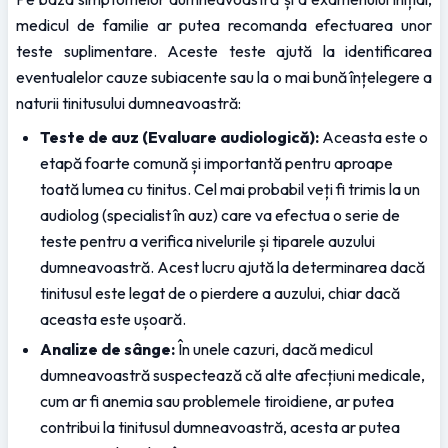
medicul de familie ar putea recomanda efectuarea unor 
teste suplimentare. Aceste teste ajută la identificarea 
eventualelor cauze subiacente sau la o mai bună înțelegere a 
naturii tinitusului dumneavoastră:
Teste de auz (Evaluare audiologică):
 Aceasta este o 
etapă foarte comună și importantă pentru aproape 
toată lumea cu tinitus. Cel mai probabil veți fi trimis la un 
audiolog (specialist în auz) care va efectua o serie de 
teste pentru a verifica nivelurile și tiparele auzului 
dumneavoastră. Acest lucru ajută la determinarea dacă 
tinitusul este legat de o pierdere a auzului, chiar dacă 
aceasta este ușoară.
Analize de sânge:
 În unele cazuri, dacă medicul 
dumneavoastră suspectează că alte afecțiuni medicale, 
cum ar fi anemia sau problemele tiroidiene, ar putea 
contribui la tinitusul dumneavoastră, acesta ar putea 