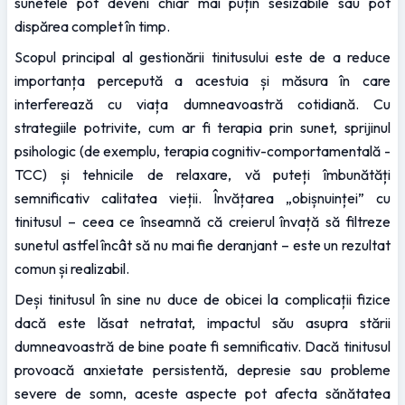
sunetele pot deveni chiar mai puțin sesizabile sau pot 
dispărea complet în timp.
Scopul principal al gestionării tinitusului este de a reduce 
importanța percepută a acestuia și măsura în care 
interferează cu viața dumneavoastră cotidiană. Cu 
strategiile potrivite, cum ar fi terapia prin sunet, sprijinul 
psihologic (de exemplu, terapia cognitiv-comportamentală - 
TCC) și tehnicile de relaxare, vă puteți îmbunătăți 
semnificativ calitatea vieții. Învățarea „obișnuinței” cu 
tinitusul – ceea ce înseamnă că creierul învață să filtreze 
sunetul astfel încât să nu mai fie deranjant – este un rezultat 
comun și realizabil.
Deși tinitusul în sine nu duce de obicei la complicații fizice 
dacă este lăsat netratat, impactul său asupra stării 
dumneavoastră de bine poate fi semnificativ. Dacă tinitusul 
provoacă anxietate persistentă, depresie sau probleme 
severe de somn, aceste aspecte pot afecta sănătatea 