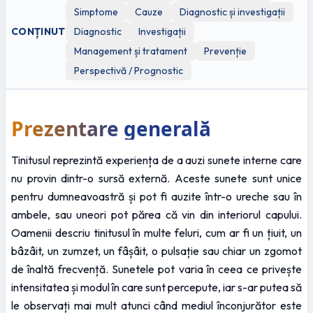
Simptome
Cauze
Diagnostic și investigații
CONȚINUT
Diagnostic
Investigații
Management și tratament
Prevenție
Perspectivă / Prognostic
Prezentare generală
Tinitusul reprezintă experiența de a auzi sunete interne care 
nu provin dintr-o sursă externă. Aceste sunete sunt unice 
pentru dumneavoastră și pot fi auzite într-o ureche sau în 
ambele, sau uneori pot părea că vin din interiorul capului. 
Oamenii descriu tinitusul în multe feluri, cum ar fi un țiuit, un 
bâzâit, un zumzet, un fâșâit, o pulsație sau chiar un zgomot 
de înaltă frecvență. Sunetele pot varia în ceea ce privește 
intensitatea și modul în care sunt percepute, iar s-ar putea să 
le observați mai mult atunci când mediul înconjurător este 