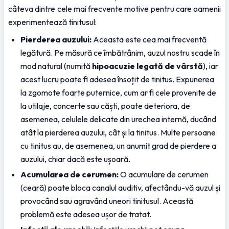
câteva dintre cele mai frecvente motive pentru care oamenii 
experimentează tinitusul:
Pierderea auzului:
 Aceasta este cea mai frecventă 
legătură. Pe măsură ce îmbătrânim, auzul nostru scade în 
mod natural (numită 
hipoacuzie legată de vârstă
), iar 
acest lucru poate fi adesea însoțit de tinitus. Expunerea 
la zgomote foarte puternice, cum ar fi cele provenite de 
la utilaje, concerte sau căști, poate deteriora, de 
asemenea, celulele delicate din urechea internă, ducând 
atât la pierderea auzului, cât și la tinitus. Multe persoane 
cu tinitus au, de asemenea, un anumit grad de pierdere a 
auzului, chiar dacă este ușoară.
Acumularea de cerumen:
 O acumulare de cerumen 
(ceară) poate bloca canalul auditiv, afectându-vă auzul și 
provocând sau agravând uneori tinitusul. Această 
problemă este adesea ușor de tratat.