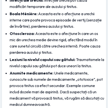
Infecții ale urechii:
 Infecțiile urechii pot cauza 
modificări temporare ale auzului și tinitus.
Boala Ménière:
 Aceasta este o afecțiune a urechii 
interne care poate provoca episoade de vertij (senzație 
de învârtire), pierderea auzului și tinitus.
Otoscleroza:
 Aceasta este o afecțiune în care un os 
mic din urechea medie devine rigid, afectând modul în 
care sunetul circulă către urechea internă. Poate cauza 
pierderea auzului și tinitus.
Leziuni la nivelul capului sau gâtului:
 Traumatismele la 
nivelul capului sau gâtului pot duce uneori la tinitus.
Anumite medicamente:
 Unele medicamente, 
cunoscute sub numele de medicamente „ototoxice”, pot 
provoca tinitus ca efect secundar. Exemple comune 
includ dozele mari de aspirină. Dacă suspectați că un 
medicament vă provoacă tinitus, vă rugăm să discutați cu 
medicul dumneavoastră.