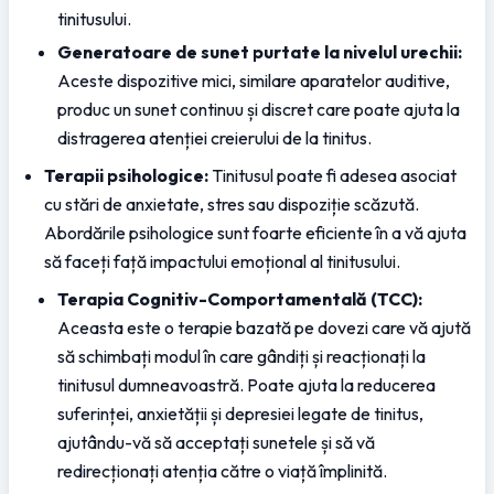
tinitusului.
Generatoare de sunet purtate la nivelul urechii:
Aceste dispozitive mici, similare aparatelor auditive, 
produc un sunet continuu și discret care poate ajuta la 
distragerea atenției creierului de la tinitus.
Terapii psihologice:
 Tinitusul poate fi adesea asociat 
cu stări de anxietate, stres sau dispoziție scăzută. 
Abordările psihologice sunt foarte eficiente în a vă ajuta 
să faceți față impactului emoțional al tinitusului.
Terapia Cognitiv-Comportamentală (TCC):
Aceasta este o terapie bazată pe dovezi care vă ajută 
să schimbați modul în care gândiți și reacționați la 
tinitusul dumneavoastră. Poate ajuta la reducerea 
suferinței, anxietății și depresiei legate de tinitus, 
ajutându-vă să acceptați sunetele și să vă 
redirecționați atenția către o viață împlinită.