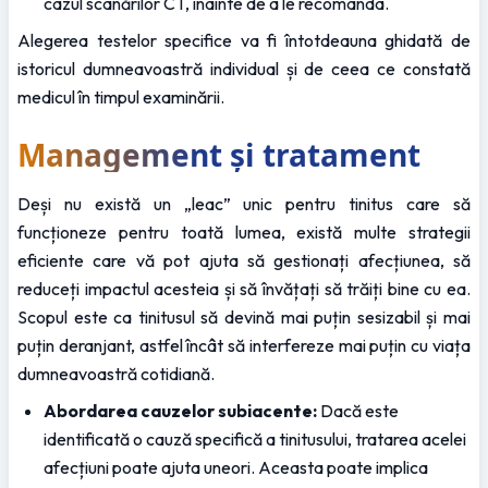
cazul scanărilor CT, înainte de a le recomanda.
Alegerea testelor specifice va fi întotdeauna ghidată de 
istoricul dumneavoastră individual și de ceea ce constată 
medicul în timpul examinării.
Management și tratament
Deși nu există un „leac” unic pentru tinitus care să 
funcționeze pentru toată lumea, există multe strategii 
eficiente care vă pot ajuta să gestionați afecțiunea, să 
reduceți impactul acesteia și să învățați să trăiți bine cu ea. 
Scopul este ca tinitusul să devină mai puțin sesizabil și mai 
puțin deranjant, astfel încât să interfereze mai puțin cu viața 
dumneavoastră cotidiană.
Abordarea cauzelor subiacente:
 Dacă este 
identificată o cauză specifică a tinitusului, tratarea acelei 
afecțiuni poate ajuta uneori. Aceasta poate implica 