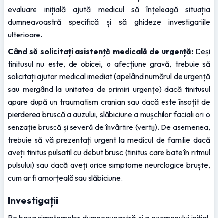
evaluare inițială ajută medicul să înțeleagă situația 
dumneavoastră specifică și să ghideze investigațiile 
ulterioare.
Când să solicitați asistență medicală de urgență:
 Deși 
tinitusul nu este, de obicei, o afecțiune gravă, trebuie să 
solicitați ajutor medical imediat (apelând numărul de urgență 
sau mergând la unitatea de primiri urgențe) dacă tinitusul 
apare după un traumatism cranian sau dacă este însoțit de 
pierderea bruscă a auzului, slăbiciune a mușchilor faciali ori o 
senzație bruscă și severă de învârtire (vertij). De asemenea, 
trebuie să vă prezentați urgent la medicul de familie dacă 
aveți tinitus pulsatil cu debut brusc (tinitus care bate în ritmul 
pulsului) sau dacă aveți orice simptome neurologice bruște, 
cum ar fi amorțeală sau slăbiciune.
Investigații
Pe baza simptomelor dumneavoastră și a examenului inițial, 