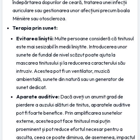
îndepărtarea dopurilor de ceară, tratarea unei infecții 
auriculare sau gestionarea unor afecțiuni precum boala 
Ménière sau otoscleroza.
Terapia prin sunet:
Evitarea liniștii:
 Multe persoane consideră că tinitusul 
este mai sesizabil în medii liniștite. Introducerea unor 
sunete de fundal de nivel scăzut poate ajuta la 
mascarea tinitusului și la reducerea caracterului său 
intruziv. Acestea pot fi un ventilator, muzică 
ambientală, sunete din natură sau un generator de 
sunet dedicat.
Aparate auditive:
 Dacă aveți un anumit grad de 
pierdere a auzului alături de tinitus, aparatele auditive 
pot fi foarte benefice. Prin amplificarea sunetelor 
externe, acestea pot face tinitusul mai puțin 
proeminent și pot reduce efortul necesar pentru a 
asculta, ceea ce poate diminua, de asemenea, impactul 