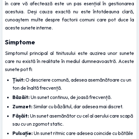
în care vă afectează este un pas esențial în gestionarea 
acestuia. Deși cauza exactă nu este întotdeauna clară, 
cunoaștem multe despre factorii comuni care pot duce la 
aceste sunete interne.
Simptome
Simptomul principal al tinitusului este auzirea unor sunete 
care nu există în realitate în mediul dumneavoastră. Aceste 
sunete pot fi:
Țiuit:
 O descriere comună, adesea asemănătoare cu un 
ton de înaltă frecvență.
Bâzâit:
 Un sunet continuu, de joasă frecvență.
Zumzet:
 Similar cu bâzâitul, dar adesea mai discret.
Fâșâit:
 Un sunet asemănător cu cel al aerului care scapă 
sau cu un zgomot static.
Pulsație:
 Un sunet ritmic care adesea coincide cu bătăile 