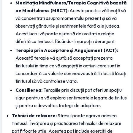
Meditația Mindfulness/Terapia Cognitivă bazată 
pe Mindfulness (MBCT):
 Aceste practici vă învață să 
vă concentrați asupra momentului prezent și să vă 
observați gândurile și sentimentele fără a le judeca. 
Acest lucru vă poate ajuta să dezvoltați o relație 
diferită cu tinitusul, făcându-l mai puțin deranjant.
Terapia prin Acceptare și Angajament (ACT):
Această terapie vă ajută să acceptați prezența 
tinitusului în timp ce vă angajați în acțiuni care sunt în 
concordanță cu valorile dumneavoastră, în loc să lăsați 
tinitusul să vă controleze viața.
Consilierea:
 Terapiile prin discuții pot oferi un spațiu 
sigur pentru a vă explora sentimentele legate de tinitus 
și pentru a dezvolta strategii de adaptare.
Tehnici de relaxare:
 Stresul poate agrava adesea 
tinitusul. Învățarea și practicarea tehnicilor de relaxare 
pot fi foarte utile. Acestea pot include exerciții de 