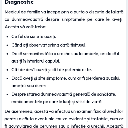
Diagnostic
Medicul de familie va începe prin a purta o discuție detaliată 
cu dumneavoastră despre simptomele pe care le aveți. 
Acesta vă va întreba:
Ce fel de sunete auziți.
Când ați observat prima dată tinitusul.
Dacă se manifestă la o ureche sau la ambele, ori dacă îl 
auziți în interiorul capului.
Cât de des îl auziți și cât de puternic este.
Dacă aveți și alte simptome, cum ar fi pierderea auzului, 
amețeli sau dureri.
Despre starea dumneavoastră generală de sănătate, 
medicamentele pe care le luați și stilul de viață.
De asemenea, acesta va efectua un examen fizic al urechilor 
pentru a căuta eventuale cauze evidente și tratabile, cum ar 
fi acumularea de cerumen sau o infecție a urechii. Această 