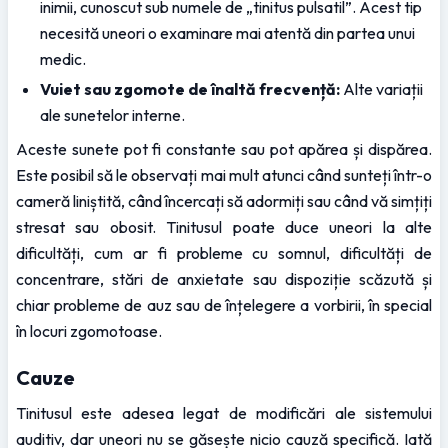
inimii, cunoscut sub numele de „tinitus pulsatil”. Acest tip 
necesită uneori o examinare mai atentă din partea unui 
medic.
Vuiet sau zgomote de înaltă frecvență:
 Alte variații 
ale sunetelor interne.
Aceste sunete pot fi constante sau pot apărea și dispărea. 
Este posibil să le observați mai mult atunci când sunteți într-o 
cameră liniștită, când încercați să adormiți sau când vă simțiți 
stresat sau obosit. Tinitusul poate duce uneori la alte 
dificultăți, cum ar fi probleme cu somnul, dificultăți de 
concentrare, stări de anxietate sau dispoziție scăzută și 
chiar probleme de auz sau de înțelegere a vorbirii, în special 
în locuri zgomotoase.
Cauze
Tinitusul este adesea legat de modificări ale sistemului 
auditiv, dar uneori nu se găsește nicio cauză specifică. Iată 