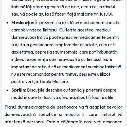
îmbunătăți starea generală de bine, ceea ce, la rândul 
său, vă poate ajuta să faceți față mai bine tinitusului.
Medicație:
 În prezent, nu există un medicament specific 
care să vindece tinitusul. Cu toate acestea, medicul 
dumneavoastră vă poate prescrie medicamente pentru 
a ajuta la gestionarea simptomelor asociate, cum ar fi 
anxietatea, depresia sau insomnia, care pot îmbunătăți 
indirect experiența dumneavoastră cu tinitusul. Este 
important de reținut că un medicament numit betahistină 
nu este recomandat pentru tinitus, deși este utilizat 
pentru vertij în boala Ménière.
Sprijin:
 Discuțiile deschise cu familia și prietenii despre 
modul în care tinitusul vă afectează pot fi foarte utile.
Planul dumneavoastră de gestionare va fi adaptat nevoilor 
dumneavoastră specifice și modului în care tinitusul vă 
afectează personal. Este o călătorie în care veți descoperi 