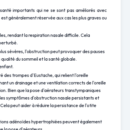
anté importants qui ne se sont pas améliorés avec 
e est généralement réservée aux cas les plus graves ou 
 rendant la respiration nasale difficile. Cela 
perturbé.
plus sévères, l'obstruction peut provoquer des pauses 
ualité du sommeil et la santé globale. 
enfant.
des trompes d'Eustache, qui relient l'oreille 
 un drainage et une ventilation corrects de l'oreille 
ion. Bien que la pose d'aérateurs transtympaniques 
 des symptômes d'obstruction nasale persistants et 
ela peut aider à réduire la persistance de l'otite 
ations adénoïdes hypertrophiées peuvent également 
e la pose d'aérateurs.