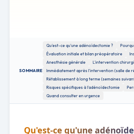
votre santé ou avant de prendre des décisions concernant
Cette brochure peut contenir des liens vers des sites Web
d'information uniquement. Clinicol.co.uk n'est pas affilié 
L'utilisation de ces liens externes se fait à votre propre dis
Qu'est-ce qu'une adénoïdectomie ?
Pourquo
Évaluation initiale et bilan préopératoire
In
Anesthésie générale
L'intervention chirurg
SOMMAIRE
Immédiatement après l'intervention (salle de ré
Rétablissement à long terme (semaines suivan
Risques spécifiques à l'adénoïdectomie
Per
Quand consulter en urgence
Qu'est-ce qu'une adénoïde