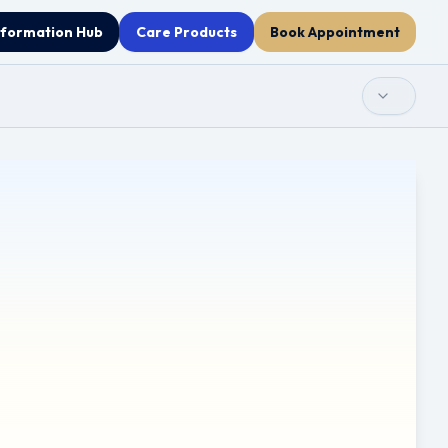
nformation Hub
Care Products
Book Appointment
arantir l'exactitude clinique, les traductions automatiques
ée uniquement à des fins éducatives. Elle ne doit pas être
onnel de la santé qualifié pour toute question relative à