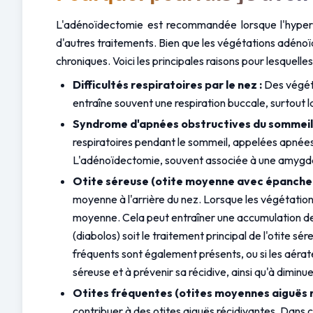
L'adénoïdectomie est recommandée lorsque l'hypert
d'autres traitements. Bien que les végétations adénoïd
chroniques. Voici les principales raisons pour lesquelle
Difficultés respiratoires par le nez :
 Des végét
entraîne souvent une respiration buccale, surtout 
Syndrome d'apnées obstructives du sommeil (
respiratoires pendant le sommeil, appelées apnées 
L'adénoïdectomie, souvent associée à une amygdal
Otite séreuse (otite moyenne avec épanche
moyenne à l'arrière du nez. Lorsque les végétation
moyenne. Cela peut entraîner une accumulation de l
(diabolos) soit le traitement principal de l'otite
fréquents sont également présents, ou si les aérateu
séreuse et à prévenir sa récidive, ainsi qu'à diminu
Otites fréquentes (otites moyennes aiguës r
contribuer à des otites aiguës récidivantes. Dans