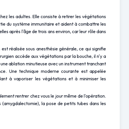
z les adultes. Elle consiste à retirer les végétations 
rtie du système immunitaire et aident à combattre les 
s après l'âge de trois ans environ, car leur rôle dans 
t réalisée sous anesthésie générale, ce qui signifie 
rgien accède aux végétations par la bouche, il n'y a 
e une ablation minutieuse avec un instrument tranchant 
appelé curette, ou en utilisant des outils spéciaux qui appliquent de la chaleur ou de l'énergie par radiofréquence. Une technique moderne courante est appelée 
dant à vaporiser les végétations et à minimiser les 
alement rentrer chez vous le jour même de l'opération. 
s (amygdalectomie), la pose de petits tubes dans les 