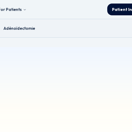
For Patients
Patient I
Adénoïdectomie
& Neck and Thyroid Surgeon.
matiquement de l'anglais. Bien que tous les efforts aient été faits pour g
écision clinique, veuillez consulter un médecin.
ilité : Cette brochure fournit des informations générales et est destin
 un diagnostic ou à un traitement. Demandez toujours l'avis d'un professi