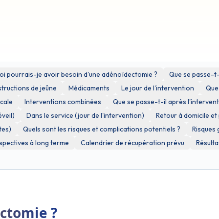
 votre santé ou votre traitement.
 ou des ressources externes (par exemple YouTube) à des fins de démonst
à, n'approuve pas et n'est pas responsable du contenu, de l'exactitude ou
crétion et à vos risques et périls.
i pourrais-je avoir besoin d'une adénoïdectomie ?
Que se passe-t-i
structions de jeûne
Médicaments
Le jour de l'intervention
Que 
icale
Interventions combinées
Que se passe-t-il après l'intervent
veil)
Dans le service (jour de l'intervention)
Retour à domicile et
tes)
Quels sont les risques et complications potentiels ?
Risques g
spectives à long terme
Calendrier de récupération prévu
Résulta
ctomie ?