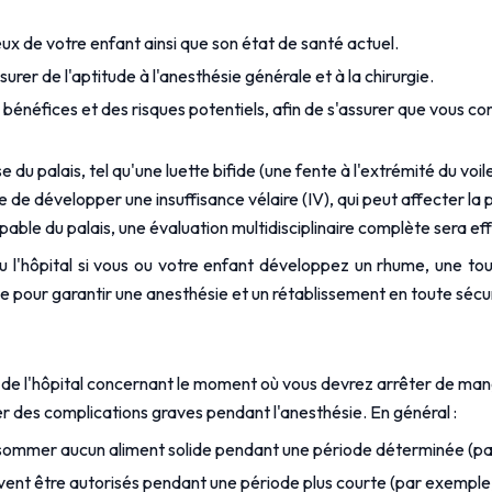
 de votre enfant ainsi que son état de santé actuel.
rer de l'aptitude à l'anesthésie générale et à la chirurgie.
es bénéfices et des risques potentiels, afin de s'assurer que vous 
u palais, tel qu'une luette bifide (une fente à l'extrémité du voile
re de développer une insuffisance vélaire (IV), qui peut affecter la
able du palais, une évaluation multidisciplinaire complète sera ef
ou l'hôpital si vous ou votre enfant développez un rhume, une t
ée pour garantir une anesthésie et un rétablissement en toute sécu
t de l'hôpital concernant le moment où vous devrez arrêter de mange
ter des complications graves pendant l'anesthésie. En général :
consommer aucun aliment solide pendant une période déterminée (pa
uvent être autorisés pendant une période plus courte (par exemple, 