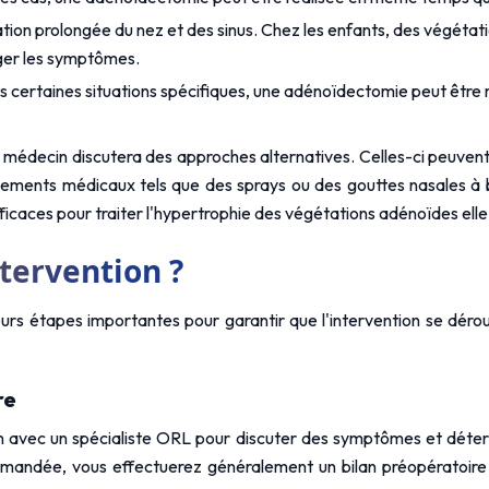
mmation prolongée du nez et des sinus. Chez les enfants, des végét
ager les symptômes.
s certaines situations spécifiques, une adénoïdectomie peut être ré
 médecin discutera des approches alternatives. Celles-ci peuvent i
ements médicaux tels que des sprays ou des gouttes nasales à ba
fficaces pour traiter l'hypertrophie des végétations adénoïdes el
ntervention ?
s étapes importantes pour garantir que l'intervention se déroule d
re
n avec un spécialiste ORL pour discuter des symptômes et détermi
ommandée, vous effectuerez généralement un bilan préopératoire