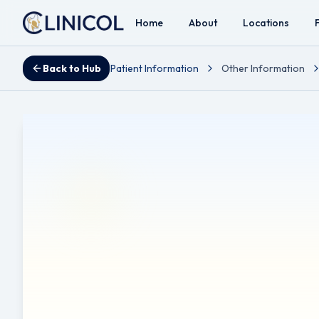
Home
About
Locations
Back to Hub
Patient Information
Other Information
Adénoïdectomie
Reviewed by Mr Ahmad A. Hariri - Consultant ENT, Head 
Notice de traduction :
Cette brochure a été traduite auto
peuvent contenir des erreurs ou des nuances. Pour toute d
Clause de non-responsabilité :
Clause de non-responsab
utilisée comme substitut à un avis médical professionnel, à