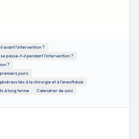
ration ; cependant, ces liens sont fournis à titre
 du respect des droits d'auteur de ces sources externes.
l avant l'intervention ?
se passe-t-il pendant l'intervention ?
ion ?
 premiers jours
énéraux liés à la chirurgie et à l'anesthésie
ts à long terme
Calendrier de suivi