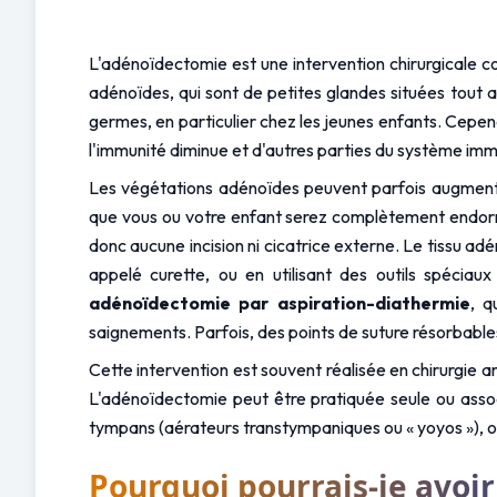
L'adénoïdectomie est une intervention chirurgicale cou
adénoïdes, qui sont de petites glandes situées tout a
germes, en particulier chez les jeunes enfants. Cepend
l'immunité diminue et d'autres parties du système immu
Les végétations adénoïdes peuvent parfois augmenter 
que vous ou votre enfant serez complètement endormi 
donc aucune incision ni cicatrice externe. Le tissu ad
adénoïdectomie par aspiration-diathermie
, q
saignements. Parfois, des points de suture résorbables
Cette intervention est souvent réalisée en chirurgie a
L'adénoïdectomie peut être pratiquée seule ou associ
tympans (aérateurs transtympaniques ou « yoyos »), ou 
Pourquoi pourrais-je avoi