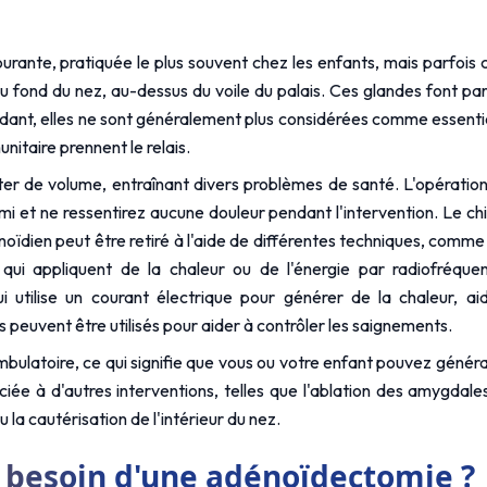
rante, pratiquée le plus souvent chez les enfants, mais parfois che
u fond du nez, au-dessus du voile du palais. Ces glandes font pa
ant, elles ne sont généralement plus considérées comme essentielle
nitaire prennent le relais.
de volume, entraînant divers problèmes de santé. L'opération es
et ne ressentirez aucune douleur pendant l'intervention. Le chiru
énoïdien peut être retiré à l'aide de différentes techniques, comm
ui utilise un courant électrique pour générer de la chaleur, ai
 peuvent être utilisés pour aider à contrôler les saignements.
mbulatoire, ce qui signifie que vous ou votre enfant pouvez génér
ée à d'autres interventions, telles que l'ablation des amygdale
la cautérisation de l'intérieur du nez.
r besoin d'une adénoïdectomie ?