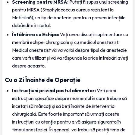
Screening pentru MRSA:
 Puteți fi supus unui screening 
pentru MRSA (Staphylococcus aureus rezistent la 
Meticilină), un tip de bacterie, pentru a preveni infecțiile 
dobândite în spital.
Întâlnirea cu Echipa:
 Veți avea discuții suplimentare cu 
membrii echipei chirurgicale și cu medicul anestezist. 
Medicul anestezist vă va vorbi despre tipul de anestezie 
care va fi utilizat și vă va răspunde la orice întrebări aveți 
despre aceasta.
Cu o Zi Înainte de Operație
Instrucțiuni privind postul alimentar:
 Veți primi 
instrucțiuni specifice despre momentul în care trebuie să 
încetați să mâncați și să beți înainte de intervenția 
chirurgicală. Este foarte important să urmați aceste 
instrucțiuni cu atenție pentru a vă asigura siguranța în 
timpul anesteziei. În general, va trebui să postiți timp de 