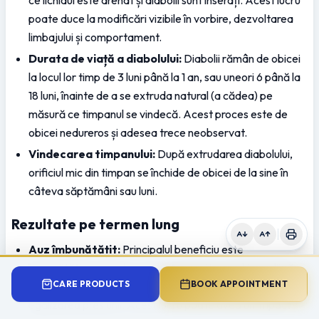
poate duce la modificări vizibile în vorbire, dezvoltarea 
limbajului și comportament.
Durata de viață a diabolului:
 Diabolii rămân de obicei 
la locul lor timp de 3 luni până la 1 an, sau uneori 6 până la 
18 luni, înainte de a se extruda natural (a cădea) pe 
măsură ce timpanul se vindecă. Acest proces este de 
obicei nedureros și adesea trece neobservat.
Vindecarea timpanului:
 După extrudarea diabolului, 
orificiul mic din timpan se închide de obicei de la sine în 
câteva săptămâni sau luni.
Rezultate pe termen lung
Auz îmbunătățit:
 Principalul beneficiu este 
îmbunătățirea auzului, ceea ce permite urechii medii să 
CARE PRODUCTS
BOOK APPOINTMENT
funcționeze corect prin prevenirea acumulării de lichid și 
egalizarea presiunii. Acest lucru poate avea un impact 