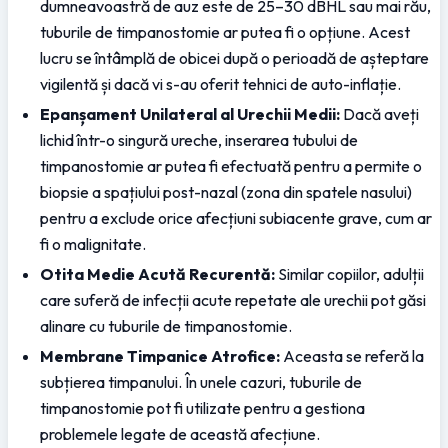
dumneavoastră de auz este de 25–30 dBHL sau mai rău, 
tuburile de timpanostomie ar putea fi o opțiune. Acest 
lucru se întâmplă de obicei după o perioadă de așteptare 
vigilentă și dacă vi s-au oferit tehnici de auto-inflație.
Epanșament Unilateral al Urechii Medii:
 Dacă aveți 
lichid într-o singură ureche, inserarea tubului de 
timpanostomie ar putea fi efectuată pentru a permite o 
biopsie a spațiului post-nazal (zona din spatele nasului) 
pentru a exclude orice afecțiuni subiacente grave, cum ar 
fi o malignitate.
Otita Medie Acută Recurentă:
 Similar copiilor, adulții 
care suferă de infecții acute repetate ale urechii pot găsi 
alinare cu tuburile de timpanostomie.
Membrane Timpanice Atrofice:
 Aceasta se referă la 
subțierea timpanului. În unele cazuri, tuburile de 
timpanostomie pot fi utilizate pentru a gestiona 
problemele legate de această afecțiune.