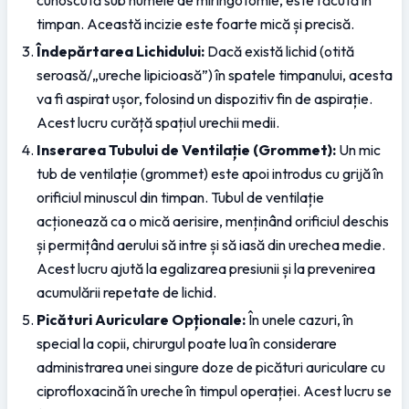
timpan. Această incizie este foarte mică și precisă.
Îndepărtarea Lichidului:
 Dacă există lichid (otită 
seroasă/„ureche lipicioasă”) în spatele timpanului, acesta 
va fi aspirat ușor, folosind un dispozitiv fin de aspirație. 
Acest lucru curăță spațiul urechii medii.
Inserarea Tubului de Ventilație (Grommet):
 Un mic 
tub de ventilație (grommet) este apoi introdus cu grijă în 
orificiul minuscul din timpan. Tubul de ventilație 
acționează ca o mică aerisire, menținând orificiul deschis 
și permițând aerului să intre și să iasă din urechea medie. 
Acest lucru ajută la egalizarea presiunii și la prevenirea 
acumulării repetate de lichid.
Picături Auriculare Opționale:
 În unele cazuri, în 
special la copii, chirurgul poate lua în considerare 
administrarea unei singure doze de picături auriculare cu 
ciprofloxacină în ureche în timpul operației. Acest lucru se 