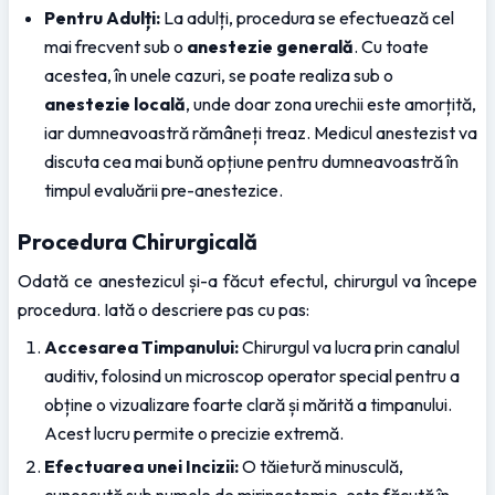
Pentru Adulți:
 La adulți, procedura se efectuează cel 
mai frecvent sub o 
anestezie generală
. Cu toate 
acestea, în unele cazuri, se poate realiza sub o 
anestezie locală
, unde doar zona urechii este amorțită, 
iar dumneavoastră rămâneți treaz. Medicul anestezist va 
discuta cea mai bună opțiune pentru dumneavoastră în 
timpul evaluării pre-anestezice.
Procedura Chirurgicală
Odată ce anestezicul și-a făcut efectul, chirurgul va începe 
procedura. Iată o descriere pas cu pas:
Accesarea Timpanului:
 Chirurgul va lucra prin canalul 
auditiv, folosind un microscop operator special pentru a 
obține o vizualizare foarte clară și mărită a timpanului. 
Acest lucru permite o precizie extremă.
Efectuarea unei Incizii:
 O tăietură minusculă, 
cunoscută sub numele de miringotomie, este făcută în 