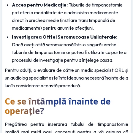
Acces pentru Medicație:
 Tuburile de timpanostomie 
pot oferi o modalitate de a administra medicamente 
direct în urechea medie (instilare transtimpanală de 
medicamente) pentru anumite afecțiuni.
Investigarea Otitei Seromucoase Unilaterale:
Dacă aveți otită seromucoasă într-o singură ureche, 
tuburile de timpanostomie ar putea fi utilizate ca parte a 
procesului de investigație pentru a înțelege cauza.
Pentru adulți, o evaluare de către un medic specialist ORL și 
un audiolog specialist este întotdeauna necesară înainte de a 
lua în considerare această procedură.
Ce se întâmplă înainte de 
operație?
Pregătirea pentru inserarea tubului de timpanostomie 
implică mai mulți pași, concepuți pentru a vă asigura că 