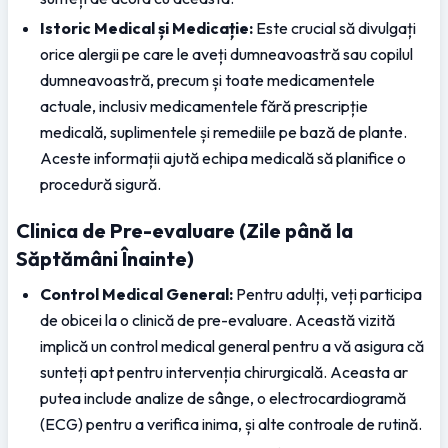
Istoric Medical și Medicație:
 Este crucial să divulgați 
orice alergii pe care le aveți dumneavoastră sau copilul 
dumneavoastră, precum și toate medicamentele 
actuale, inclusiv medicamentele fără prescripție 
medicală, suplimentele și remediile pe bază de plante. 
Aceste informații ajută echipa medicală să planifice o 
procedură sigură.
Clinica de Pre-evaluare (Zile până la 
Săptămâni Înainte)
Control Medical General:
 Pentru adulți, veți participa 
de obicei la o clinică de pre-evaluare. Această vizită 
implică un control medical general pentru a vă asigura că 
sunteți apt pentru intervenția chirurgicală. Aceasta ar 
putea include analize de sânge, o electrocardiogramă 
(ECG) pentru a verifica inima, și alte controale de rutină.