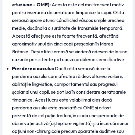
efuziune - OME):
 Acesta este cel mai frecvent motiv 
pentru inserarea de aeratoare timpanice la copii. Otita 
seroasă apare atunci când lichid vâscos umple urechea 
medie, ducând la o surditate de transmisie temporară. 
Această afecțiune este foarte frecventă, afectând 
aproximativ unul din cinci copii preșcolari în Marea 
Britanie. Deși otita seroasă se vindecă adesea de la sine, 
cazurile persistente pot cauza probleme semnificative.
Pierderea auzului:
 Dacă otita seroasă duce la 
pierderea auzului care afectează dezvoltarea vorbirii, 
abilitățile lingvistice, comportamentul sau progresul 
școlar al unui copil, se pot lua în considerare aeratoarele 
timpanice. Acest lucru este valabil mai ales dacă 
pierderea auzului este asociată cu OME și a fost 
prezentă de cel puțin trei luni, în ciuda unei perioade de 
observație activă (așteptare vigilentă) și a încercării unor 
opțiuni non-chirurgicale precum aparatele auditive sau 