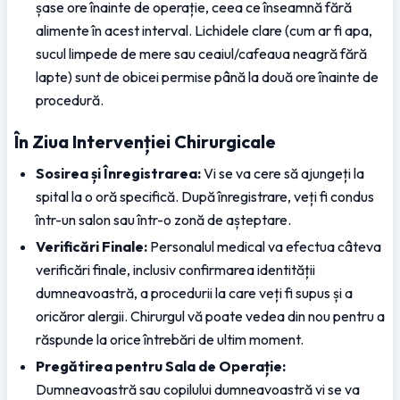
șase ore înainte de operație, ceea ce înseamnă fără 
alimente în acest interval. Lichidele clare (cum ar fi apa, 
sucul limpede de mere sau ceaiul/cafeaua neagră fără 
lapte) sunt de obicei permise până la două ore înainte de 
procedură.
În Ziua Intervenției Chirurgicale
Sosirea și Înregistrarea:
 Vi se va cere să ajungeți la 
spital la o oră specifică. După înregistrare, veți fi condus 
într-un salon sau într-o zonă de așteptare.
Verificări Finale:
 Personalul medical va efectua câteva 
verificări finale, inclusiv confirmarea identității 
dumneavoastră, a procedurii la care veți fi supus și a 
oricăror alergii. Chirurgul vă poate vedea din nou pentru a 
răspunde la orice întrebări de ultim moment.
Pregătirea pentru Sala de Operație:
Dumneavoastră sau copilului dumneavoastră vi se va 