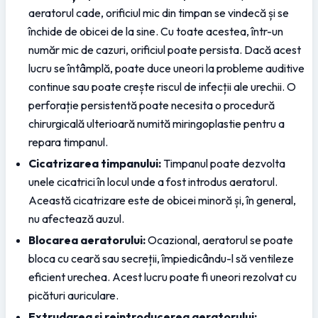
aeratorul cade, orificiul mic din timpan se vindecă și se 
închide de obicei de la sine. Cu toate acestea, într-un 
număr mic de cazuri, orificiul poate persista. Dacă acest 
lucru se întâmplă, poate duce uneori la probleme auditive 
continue sau poate crește riscul de infecții ale urechii. O 
perforație persistentă poate necesita o procedură 
chirurgicală ulterioară numită miringoplastie pentru a 
repara timpanul.
Cicatrizarea timpanului:
 Timpanul poate dezvolta 
unele cicatrici în locul unde a fost introdus aeratorul. 
Această cicatrizare este de obicei minoră și, în general, 
nu afectează auzul.
Blocarea aeratorului:
 Ocazional, aeratorul se poate 
bloca cu ceară sau secreții, împiedicându-l să ventileze 
eficient urechea. Acest lucru poate fi uneori rezolvat cu 
picături auriculare.
Extrudarea și reintroducerea aeratorului: