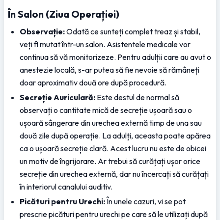
În Salon (Ziua Operației)
Observație:
 Odată ce sunteți complet treaz și stabil, 
veți fi mutat într-un salon. Asistentele medicale vor 
continua să vă monitorizeze. Pentru adulții care au avut o 
anestezie locală, s-ar putea să fie nevoie să rămâneți 
doar aproximativ două ore după procedură.
Secreție Auriculară:
 Este destul de normal să 
observați o cantitate mică de secreție ușoară sau o 
ușoară sângerare din urechea externă timp de una sau 
două zile după operație. La adulți, aceasta poate apărea 
ca o ușoară secreție clară. Acest lucru nu este de obicei 
un motiv de îngrijorare. Ar trebui să curățați ușor orice 
secreție din urechea externă, dar nu încercați să curățați 
în interiorul canalului auditiv.
Picături pentru Urechi:
 În unele cazuri, vi se pot 
prescrie picături pentru urechi pe care să le utilizați după 