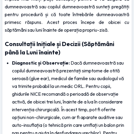
dumneavoastră sau copilul dumneavoastră sunteți pregătiți 
pentru procedură și că toate întrebările dumneavoastră 
primesc răspuns. Acest proces începe de obicei cu 
săptămâni sau luni înainte de operația propriu-zisă.
Consultații Inițiale și Decizii (Săptămâni 
până la Luni înainte)
Diagnostic și Observație:
 Dacă dumneavoastră sau 
copilul dumneavoastră prezentați simptome de otită 
seroasă (glue ear), medicul de familie sau audiologul vă 
va trimite probabil la un medic ORL. Pentru copii, 
ghidurile NICE recomandă o perioadă de observație 
activă, de obicei trei luni, înainte de a lua în considerare 
intervenția chirurgicală. În acest timp, pot fi oferite 
opțiuni non-chirurgicale, cum ar fi aparate auditive sau 
auto-insuflația (o tehnică prin care umflați un balon prin 
nas pentru a ajuta la desfundarea urechilor). Pentru 