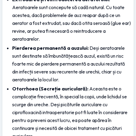
Aeratoarele sunt concepute să cadă natural. Cu toate 
acestea, dacă problemele de auz reapar după ce un 
aerator a fost extrudat, sau dacă otita seroasă (glue ear) 
revine, ar putea fi necesară o reintroducere a 
aeratoarelor.
Pierderea permanentă a auzului:
 Deși aeratoarele 
sunt destinate să îmbunătățească auzul, există un risc 
foarte mic de pierdere permanentă a auzului rezultată 
din infecții severe sau recurente ale urechii, chiar și cu 
aeratoarele la locul lor.
Otorrhoea (Secreție auriculară):
 Aceasta este o 
complicație frecventă, în special la copii, unde lichidul se 
scurge din ureche. Deși picăturile auriculare cu 
ciprofloxacină intraoperatorie pot fi luate în considerare 
pentru a preveni acest lucru, ea poate apărea în 
continuare și necesită de obicei tratament cu picături 
auriculare.