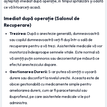
așteptați imediat după operație, în timpul spitalizării și odată 
ce vă întoarceți acasă.
Imediat după operație (Salonul de 
Recuperare)
Trezirea:
 După o anestezie generală, dumneavoastră 
sau copilul dumneavoastră veți fi duși într-o sală de 
recuperare pentru a vă trezi. Asistentele medicale vă vor 
monitoriza îndeaproape semnele vitale. Este normal să 
vă simțiți puțin somnoros sau dezorientat pe măsură ce 
efectul anestezicului dispare.
Gestionarea Durerii:
 S-ar putea să simțiți o ușoară 
durere sau disconfort la nivelul urechii. Aceasta este de 
obicei gestionabilă cu medicamente simple pentru 
ameliorarea durerii, cum ar fi paracetamolul sau 
ibuprofenul, pe care asistentele medicale vi le pot 
administra.