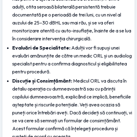
adulți, otita seroasă bilaterală persistentă trebuie 
documentată pe o perioadă de trei luni, cu un nivel al 
auzului de 25–30 dBHL sau mai rău, și se va oferi 
monitorizare atentă cu auto-insuflație, înainte de a se lua 
în considerare intervenția chirurgicală.
Evaluări de Specialitate:
 Adulții vor fi supuși unei 
evaluări amănunțite de către un medic ORL și un audiolog 
specialist pentru a confirma diagnosticul și eligibilitatea 
pentru procedură.
Discuție și Consimțământ:
 Medicul ORL va discuta în 
detaliu operația cu dumneavoastră sau cu părinții 
copilului dumneavoastră, explicând ce implică, beneficiile 
așteptate și riscurile potențiale. Veți avea ocazia să 
puneți orice întrebări aveți. Dacă decideți să continuați, vi 
se va cere să semnați un formular de consimțământ. 
Acest formular confirmă că înțelegeți procedura și 
sunteți de acord cu aceasta.