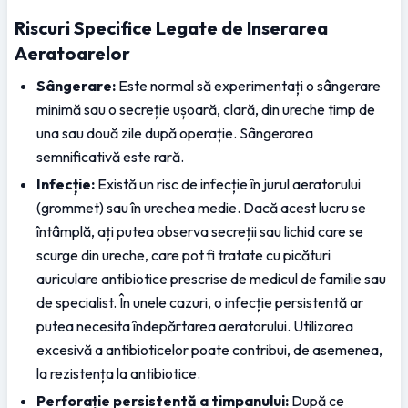
Riscuri Specifice Legate de Inserarea 
Aeratoarelor
Sângerare:
 Este normal să experimentați o sângerare 
minimă sau o secreție ușoară, clară, din ureche timp de 
una sau două zile după operație. Sângerarea 
semnificativă este rară.
Infecție:
 Există un risc de infecție în jurul aeratorului 
(grommet) sau în urechea medie. Dacă acest lucru se 
întâmplă, ați putea observa secreții sau lichid care se 
scurge din ureche, care pot fi tratate cu picături 
auriculare antibiotice prescrise de medicul de familie sau 
de specialist. În unele cazuri, o infecție persistentă ar 
putea necesita îndepărtarea aeratorului. Utilizarea 
excesivă a antibioticelor poate contribui, de asemenea, 
la rezistența la antibiotice.
Perforație persistentă a timpanului:
 După ce 