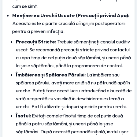
cum se simt.
Menținerea Urechii Uscate (Precauții privind Apa):
Aceasta este o parte crucială a îngrijirii postoperatorii 
pentru a preveni infecția.
Precauții Stricte:
 Trebuie să mențineți canalul auditiv 
uscat. Se recomandă precauții stricte privind contactul 
cu apa timp de cel puțin două săptămâni, și uneori până 
la șase săptămâni, până la programarea de control.
Îmbăierea și Spălarea Părului:
 La îmbăiere sau 
spălarea părului, aveți mare grijă să nu pătrundă apă în 
ureche. Puteți face acest lucru introducând o bucată de 
vată acoperită cu vaselină în deschiderea externă a 
urechii. Pot fi utilizate și dopuri speciale pentru urechi.
Înotul:
 Evitați complet înotul timp de cel puțin două 
până la patru săptămâni, și uneori până la șase 
săptămâni. După această perioadă inițială, înotul ușor 