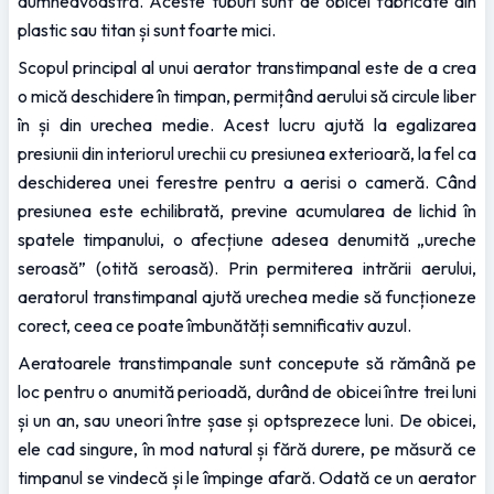
dumneavoastră. Aceste tuburi sunt de obicei fabricate din 
plastic sau titan și sunt foarte mici.
Scopul principal al unui aerator transtimpanal este de a crea 
o mică deschidere în timpan, permițând aerului să circule liber 
în și din urechea medie. Acest lucru ajută la egalizarea 
presiunii din interiorul urechii cu presiunea exterioară, la fel ca 
deschiderea unei ferestre pentru a aerisi o cameră. Când 
presiunea este echilibrată, previne acumularea de lichid în 
spatele timpanului, o afecțiune adesea denumită „ureche 
seroasă” (otită seroasă). Prin permiterea intrării aerului, 
aeratorul transtimpanal ajută urechea medie să funcționeze 
corect, ceea ce poate îmbunătăți semnificativ auzul.
Aeratoarele transtimpanale sunt concepute să rămână pe 
loc pentru o anumită perioadă, durând de obicei între trei luni 
și un an, sau uneori între șase și optsprezece luni. De obicei, 
ele cad singure, în mod natural și fără durere, pe măsură ce 
timpanul se vindecă și le împinge afară. Odată ce un aerator 