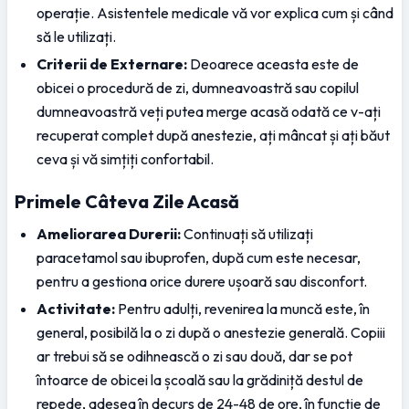
operație. Asistentele medicale vă vor explica cum și când 
să le utilizați.
Criterii de Externare:
 Deoarece aceasta este de 
obicei o procedură de zi, dumneavoastră sau copilul 
dumneavoastră veți putea merge acasă odată ce v-ați 
recuperat complet după anestezie, ați mâncat și ați băut 
ceva și vă simțiți confortabil.
Primele Câteva Zile Acasă
Ameliorarea Durerii:
 Continuați să utilizați 
paracetamol sau ibuprofen, după cum este necesar, 
pentru a gestiona orice durere ușoară sau disconfort.
Activitate:
 Pentru adulți, revenirea la muncă este, în 
general, posibilă la o zi după o anestezie generală. Copiii 
ar trebui să se odihnească o zi sau două, dar se pot 
întoarce de obicei la școală sau la grădiniță destul de 
repede, adesea în decurs de 24-48 de ore, în funcție de 