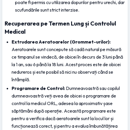
poate fi permis cu utilizarea dopurilor pentru urechi, dar 
scufundările sunt strict interzise.
Recuperarea pe Termen Lung și Controlul 
Medical
Extrudarea Aeratoarelor (Grommet-urilor):
Aeratoarele sunt concepute să cadă natural pe măsură 
ce timpanul se vindecă, de obicei în decurs de 3 luni până 
la 1 an, sau 6 până la 18 luni. Acest proces este de obicei 
nedureros și este posibil să nici nu observați când se 
întâmplă.
Programare de Control:
 Dumneavoastră sau copilul 
dumneavoastră veți avea de obicei o programare de 
control la medicul ORL, adesea la aproximativ șase 
săptămâni după operație. Această programare este 
pentru a verifica dacă aeratoarele sunt la locul lor și 
funcționează corect, și pentru a evalua îmbunătățirea 