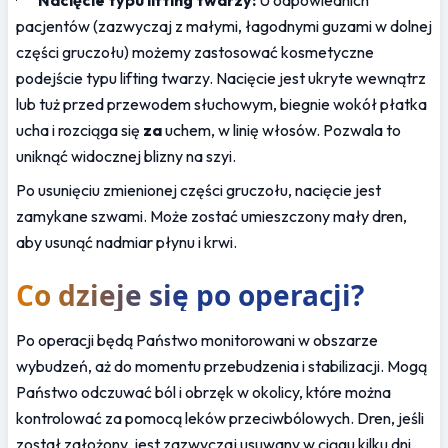
pacjentów (zazwyczaj z małymi, łagodnymi guzami w dolnej 
części gruczołu) możemy zastosować kosmetyczne 
podejście typu lifting twarzy. Nacięcie jest ukryte wewnątrz 
lub tuż przed przewodem słuchowym, biegnie wokół płatka 
ucha i rozciąga się 
za
 uchem, w linię włosów. Pozwala to 
uniknąć widocznej blizny na szyi.
Po usunięciu zmienionej części gruczołu, nacięcie jest 
zamykane szwami. Może zostać umieszczony mały dren, 
aby usunąć nadmiar płynu i krwi.
Co dzieje się po operacji?
Po operacji będą Państwo monitorowani w obszarze 
wybudzeń, aż do momentu przebudzenia i stabilizacji. Mogą 
Państwo odczuwać ból i obrzęk w okolicy, które można 
kontrolować za pomocą leków przeciwbólowych. Dren, jeśli 
został założony, jest zazwyczaj usuwany w ciągu kilku dni.