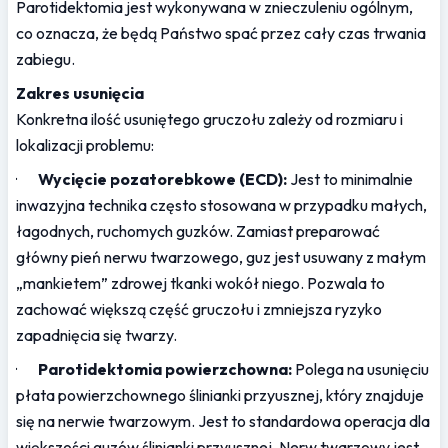
Parotidektomia jest wykonywana w znieczuleniu ogólnym, 
co oznacza, że będą Państwo spać przez cały czas trwania 
zabiegu.
Zakres usunięcia
Konkretna ilość usuniętego gruczołu zależy od rozmiaru i 
lokalizacji problemu:
·       
Wycięcie pozatorebkowe (ECD):
 Jest to minimalnie 
inwazyjna technika często stosowana w przypadku małych, 
łagodnych, ruchomych guzków. Zamiast preparować 
główny pień nerwu twarzowego, guz jest usuwany z małym 
„mankietem” zdrowej tkanki wokół niego. Pozwala to 
zachować większą część gruczołu i zmniejsza ryzyko 
zapadnięcia się twarzy.
·       
Parotidektomia powierzchowna:
 Polega na usunięciu 
płata powierzchownego ślinianki przyusznej, który znajduje 
się na nerwie twarzowym. Jest to standardowa operacja dla 
większości guzów ślinianki przyusznej. Nerw twarzowy jest 