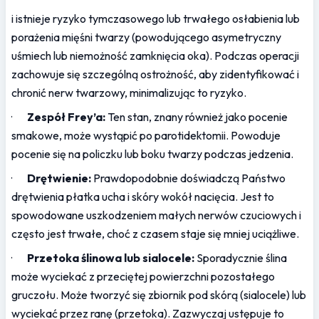
i istnieje ryzyko tymczasowego lub trwałego osłabienia lub 
porażenia mięśni twarzy (powodującego asymetryczny 
uśmiech lub niemożność zamknięcia oka). Podczas operacji 
zachowuje się szczególną ostrożność, aby zidentyfikować i 
chronić nerw twarzowy, minimalizując to ryzyko.
·       
Zespół Frey’a:
 Ten stan, znany również jako pocenie 
smakowe, może wystąpić po parotidektomii. Powoduje 
pocenie się na policzku lub boku twarzy podczas jedzenia.
·       
Drętwienie:
 Prawdopodobnie doświadczą Państwo 
drętwienia płatka ucha i skóry wokół nacięcia. Jest to 
spowodowane uszkodzeniem małych nerwów czuciowych i 
często jest trwałe, choć z czasem staje się mniej uciążliwe.
·       
Przetoka ślinowa lub sialocele:
 Sporadycznie ślina 
może wyciekać z przeciętej powierzchni pozostałego 
gruczołu. Może tworzyć się zbiornik pod skórą (sialocele) lub 
wyciekać przez ranę (przetoka). Zazwyczaj ustępuje to 