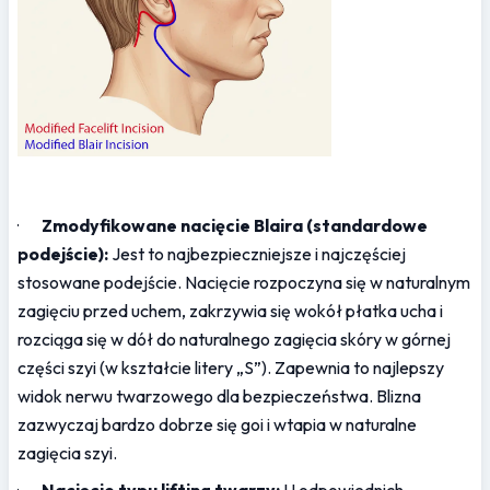
·       
Zmodyfikowane nacięcie Blaira (standardowe 
podejście):
 Jest to najbezpieczniejsze i najczęściej 
stosowane podejście. Nacięcie rozpoczyna się w naturalnym 
zagięciu przed uchem, zakrzywia się wokół płatka ucha i 
rozciąga się w dół do naturalnego zagięcia skóry w górnej 
części szyi (w kształcie litery „S”). Zapewnia to najlepszy 
widok nerwu twarzowego dla bezpieczeństwa. Blizna 
zazwyczaj bardzo dobrze się goi i wtapia w naturalne 
zagięcia szyi.
·       
Nacięcie typu lifting twarzy:
 U odpowiednich 