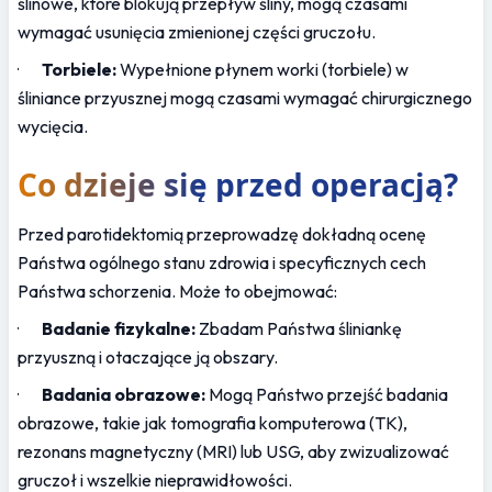
ślinowe, które blokują przepływ śliny, mogą czasami 
wymagać usunięcia zmienionej części gruczołu.
·       
Torbiele:
 Wypełnione płynem worki (torbiele) w 
śliniance przyusznej mogą czasami wymagać chirurgicznego 
wycięcia.
Co dzieje się przed operacją?
Przed parotidektomią przeprowadzę dokładną ocenę 
Państwa ogólnego stanu zdrowia i specyficznych cech 
Państwa schorzenia. Może to obejmować:
·       
Badanie fizykalne:
 Zbadam Państwa śliniankę 
przyuszną i otaczające ją obszary.
·       
Badania obrazowe:
 Mogą Państwo przejść badania 
obrazowe, takie jak tomografia komputerowa (TK), 
rezonans magnetyczny (MRI) lub USG, aby zwizualizować 
gruczoł i wszelkie nieprawidłowości.