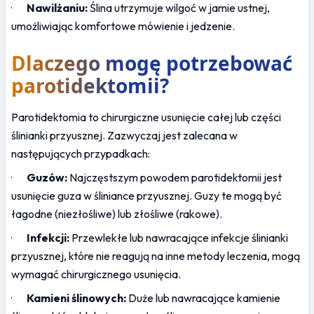
·       
Nawilżaniu:
 Ślina utrzymuje wilgoć w jamie ustnej, 
umożliwiając komfortowe mówienie i jedzenie.
Dlaczego mogę potrzebować 
parotidektomii?
Parotidektomia to chirurgiczne usunięcie całej lub części 
ślinianki przyusznej. Zazwyczaj jest zalecana w 
następujących przypadkach:
·       
Guzów:
 Najczęstszym powodem parotidektomii jest 
usunięcie guza w śliniance przyusznej. Guzy te mogą być 
łagodne (niezłośliwe) lub złośliwe (rakowe).
·       
Infekcji:
 Przewlekłe lub nawracające infekcje ślinianki 
przyusznej, które nie reagują na inne metody leczenia, mogą 
wymagać chirurgicznego usunięcia.
·       
Kamieni ślinowych:
 Duże lub nawracające kamienie 