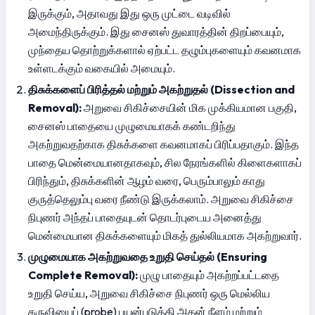
இருக்கும், அதாவது இது ஒரு முட்டை வடிவில் 
அமைந்திருக்கும். இது சைனஸ் துவாரத்தின் திறப்பையும், 
முந்தைய தொற்றுக்களால் ஏற்பட்ட தழும்புகளையும் கவனமாக 
உள்ளடக்கும் வகையில் அமையும்.
திசுக்களைப் பிரித்தல் மற்றும் அகற்றுதல் (Dissection and 
Removal):
 அறுவை சிகிச்சையின் மிக முக்கியமான பகுதி, 
சைனஸ் பாதையை முழுமையாகக் கண்டறிந்து 
அகற்றுவதற்காக திசுக்களை கவனமாகப் பிரிப்பதாகும். இந்த 
பாதை மென்மையானதாகவும், சில நேரங்களில் கிளைகளாகப் 
பிரிந்தும், திசுக்களின் ஆழம் வரை, பெரும்பாலும் காது 
குருத்தெலும்பு வரை நீண்டு இருக்கலாம். அறுவை சிகிச்சை 
நிபுணர் அந்தப் பாதையுடன் தொடர்புடைய அனைத்து 
மென்மையான திசுக்களையும் மிகத் துல்லியமாக அகற்றுவார்.
முழுமையாக அகற்றுவதை உறுதி செய்தல் (Ensuring 
Complete Removal):
 முழு பாதையும் அகற்றப்பட்டதை 
உறுதி செய்ய, அறுவை சிகிச்சை நிபுணர் ஒரு மெல்லிய 
கருவியைப் (probe) பயன்படுத்தி அதன் நீளம் மற்றும் 