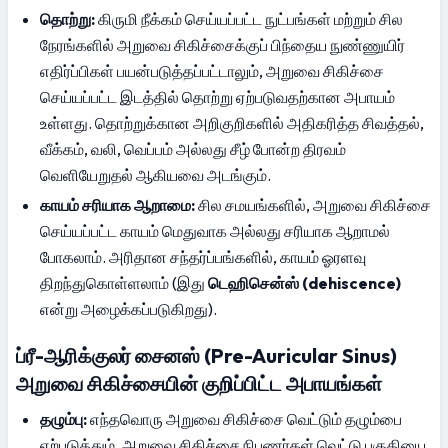
தொற்று:
 கிருமி நீக்கம் செய்யப்பட்ட நுட்பங்கள் மற்றும் சில 
நேரங்களில் அறுவை சிகிச்சைக்குப் பிந்தைய நுண்ணுயிர் 
எதிர்ப்பிகள் பயன்படுத்தப்பட்டாலும், அறுவை சிகிச்சை 
செய்யப்பட்ட இடத்தில் தொற்று ஏற்படுவதற்கான அபாயம் 
உள்ளது. தொற்றுக்கான அறிகுறிகளில் அதிகரித்த சிவத்தல், 
வீக்கம், வலி, வெப்பம் அல்லது சீழ் போன்ற திரவம் 
வெளியேறுதல் ஆகியவை அடங்கும்.
காயம் சரியாக ஆறாமை:
 சில சமயங்களில், அறுவை சிகிச்சை 
செய்யப்பட்ட காயம் மெதுவாக அல்லது சரியாக ஆறாமல் 
போகலாம். அரிதான சந்தர்ப்பங்களில், காயம் ஓரளவு 
திறந்துகொள்ளலாம் (இது 
டெஹிசென்ஸ் (dehiscence)
என்று அழைக்கப்படுகிறது).
ப்ரீ-ஆரிக்குலர் சைனஸ் (Pre-Auricular Sinus) 
அறுவை சிகிச்சையின் குறிப்பிட்ட அபாயங்கள்
தழும்பு:
 எந்தவொரு அறுவை சிகிச்சை வெட்டும் தழும்பை 
ஏற்படுத்தும். அறுவை சிகிச்சை நிபுணர்கள் வெட்டு பகுதியை 