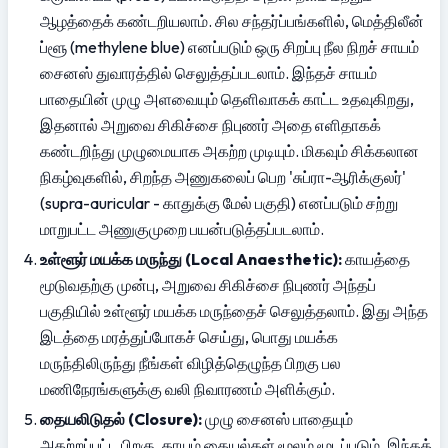
ஆழத்தைக் கண்டறியலாம். சில சந்தர்ப்பங்களில், மெத்திலீன் 
ப்ளூ (methylene blue) எனப்படும் ஒரு சிறப்பு நீல நிறச் சாயம் 
சைனஸ் துவாரத்தில் செலுத்தப்படலாம். இந்தச் சாயம் 
பாதையின் முழு அளவையும் தெளிவாகக் காட்ட உதவுகிறது, 
இதனால் அறுவை சிகிச்சை நிபுணர் அதை எளிதாகக் 
கண்டறிந்து முழுமையாக அகற்ற முடியும். மிகவும் சிக்கலான 
நிகழ்வுகளில், சிறந்த அணுகலைப் பெற 'சுப்ரா-ஆரிக்குலர்' 
(supra-auricular - காதுக்கு மேல் பகுதி) எனப்படும் சற்று 
மாறுபட்ட அணுகுமுறை பயன்படுத்தப்படலாம்.
உள்ளூர் மயக்க மருந்து (Local Anaesthetic):
 காயத்தை 
மூடுவதற்கு முன்பு, அறுவை சிகிச்சை நிபுணர் அந்தப் 
பகுதியில் உள்ளூர் மயக்க மருந்தைச் செலுத்தலாம். இது அந்த 
இடத்தை மரத்துப்போகச் செய்து, பொது மயக்க 
மருந்திலிருந்து நீங்கள் விழித்தெழுந்த பிறகு பல 
மணிநேரங்களுக்கு வலி நிவாரணம் அளிக்கும்.
தையலிடுதல் (Closure):
 முழு சைனஸ் பாதையும் 
அகற்றப்பட்ட பிறகு, காயம் தையல்கள் மூலம் மூடப்படும். இந்தத் 