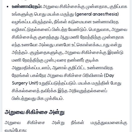
உண்ணாவிரதம்:
 அறுவை சிகிச்சைக்கு முன்னதாக, குறிப்பாக 
உங்களுக்கு பொது மயக்க மருந்து (general anaesthesia) 
வழங்கப்படவிருந்தால், நீங்கள் கடுமையான உண்ணாவிரத 
வழிகாட்டுதல்களைப் பின்பற்ற வேண்டும். பொதுவாக, அறுவை 
சிகிச்சைக்கு குறைந்தது ஆறு மணி நேரத்திற்கு முன்னதாக 
எந்த உணவோ அல்லது பானமோ உட்கொள்ளக்கூடாது என்று 
அர்த்தம். குழந்தைகளுக்கு, அறுவை சிகிச்சைக்கு இரண்டு 
மணி நேரத்திற்கு முன்பு வரை தண்ணீர் குடிக்க 
அனுமதிக்கப்படலாம், ஆனால் குறிப்பிட்ட உண்ணாவிரத 
நேரங்கள் பகல்நேர அறுவை சிகிச்சை பிரிவினால் (Day 
Surgery Unit) உறுதிப்படுத்தப்படும். மயக்க மருந்தின் போது 
சிக்கல்களைத் தவிர்க்க இந்த அறிவுறுத்தல்களைப் 
பின்பற்றுவது மிக முக்கியம்.
அறுவை சிகிச்சை அன்று
அறுவை சிகிச்சை அன்று நீங்கள் மருத்துவமனைக்கு 
வரும்போது: