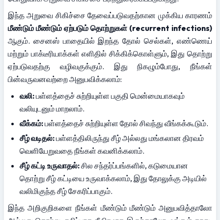
இந்த அறுவை சிகிச்சை தேவைப்படுவதற்கான முக்கிய காரணம் 
மீண்டும் மீண்டும் ஏற்படும் தொற்றுகள் (recurrent infections)
ஆகும். சைனஸ் பாதையில் இறந்த தோல் செல்கள், எண்ணெய் 
மற்றும் பாக்டீரியாக்கள் எளிதில் சிக்கிக்கொள்ளும், இது தொற்று 
ஏற்படுவதற்கு வழிவகுக்கும். இது நிகழும்போது, நீங்கள் 
பின்வருவனவற்றை அனுபவிக்கலாம்:
வலி:
 பள்ளத்தைச் சுற்றியுள்ள பகுதி மென்மையாகவும் 
வலியுடனும் மாறலாம்.
வீக்கம்:
 பள்ளத்தைச் சுற்றியுள்ள தோல் சிவந்து வீங்கக்கூடும்.
சீழ் வடிதல்:
 பள்ளத்திலிருந்து சீழ் அல்லது மங்கலான திரவம் 
வெளியேறுவதை நீங்கள் கவனிக்கலாம்.
சீழ் கட்டி உருவாதல்:
 சில சந்தர்ப்பங்களில், கடுமையான 
தொற்று சீழ் கட்டியை உருவாக்கலாம், இது தோலுக்கு அடியில் 
வலிமிகுந்த சீழ் சேகரிப்பாகும்.
இந்த அறிகுறிகளை நீங்கள் மீண்டும் மீண்டும் அனுபவித்தாலோ 