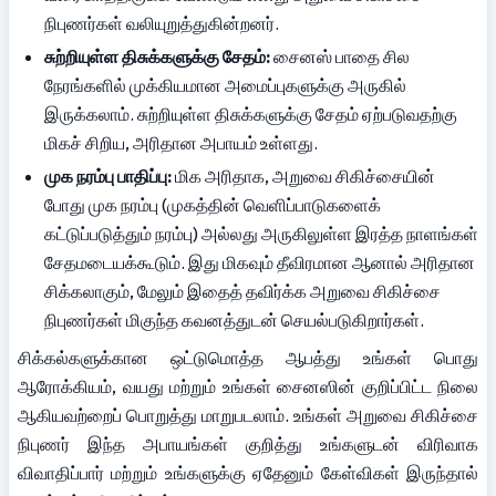
நிபுணர்கள் வலியுறுத்துகின்றனர்.
சுற்றியுள்ள திசுக்களுக்கு சேதம்:
 சைனஸ் பாதை சில 
நேரங்களில் முக்கியமான அமைப்புகளுக்கு அருகில் 
இருக்கலாம். சுற்றியுள்ள திசுக்களுக்கு சேதம் ஏற்படுவதற்கு 
மிகச் சிறிய, அரிதான அபாயம் உள்ளது.
முக நரம்பு பாதிப்பு:
 மிக அரிதாக, அறுவை சிகிச்சையின் 
போது முக நரம்பு (முகத்தின் வெளிப்பாடுகளைக் 
கட்டுப்படுத்தும் நரம்பு) அல்லது அருகிலுள்ள இரத்த நாளங்கள் 
சேதமடையக்கூடும். இது மிகவும் தீவிரமான ஆனால் அரிதான 
சிக்கலாகும், மேலும் இதைத் தவிர்க்க அறுவை சிகிச்சை 
நிபுணர்கள் மிகுந்த கவனத்துடன் செயல்படுகிறார்கள்.
சிக்கல்களுக்கான ஒட்டுமொத்த ஆபத்து உங்கள் பொது 
ஆரோக்கியம், வயது மற்றும் உங்கள் சைனஸின் குறிப்பிட்ட நிலை 
ஆகியவற்றைப் பொறுத்து மாறுபடலாம். உங்கள் அறுவை சிகிச்சை 
நிபுணர் இந்த அபாயங்கள் குறித்து உங்களுடன் விரிவாக 
விவாதிப்பார் மற்றும் உங்களுக்கு ஏதேனும் கேள்விகள் இருந்தால் 