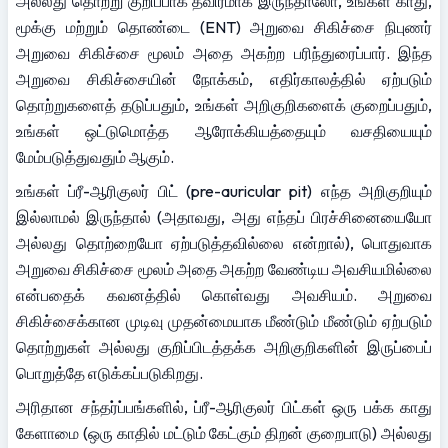
அல்லது தொற்று குறிப்பாக தீவிரமாக இருந்தாலோ, உங்கள் காது, 
மூக்கு மற்றும் தொண்டை (ENT) அறுவை சிகிச்சை நிபுணர் 
அறுவை சிகிச்சை மூலம் அதை அகற்ற பரிந்துரைப்பார். இந்த 
அறுவை சிகிச்சையின் நோக்கம், எதிர்காலத்தில் ஏற்படும் 
தொற்றுகளைத் தடுப்பதும், உங்கள் அறிகுறிகளைக் குறைப்பதும், 
உங்கள் ஒட்டுமொத்த ஆரோக்கியத்தையும் வசதியையும் 
மேம்படுத்துவதும் ஆகும்.
உங்கள் ப்ரீ-ஆரிகுலர் பிட் (pre-auricular pit) எந்த அறிகுறியும் 
இல்லாமல் இருந்தால் (அதாவது, அது எந்தப் பிரச்சினையையோ 
அல்லது தொற்றையோ ஏற்படுத்தவில்லை என்றால்), பொதுவாக 
அறுவை சிகிச்சை மூலம் அதை அகற்ற வேண்டிய அவசியமில்லை 
என்பதைக் கவனத்தில் கொள்வது அவசியம். அறுவை 
சிகிச்சைக்கான முடிவு முதன்மையாக மீண்டும் மீண்டும் ஏற்படும் 
தொற்றுகள் அல்லது குறிப்பிடத்தக்க அறிகுறிகளின் இருப்பைப் 
பொறுத்தே எடுக்கப்படுகிறது.
அரிதான சந்தர்ப்பங்களில், ப்ரீ-ஆரிகுலர் பிட்கள் ஒரு பக்க காது 
கேளாமை (ஒரு காதில் மட்டும் கேட்கும் திறன் குறைபாடு) அல்லது 