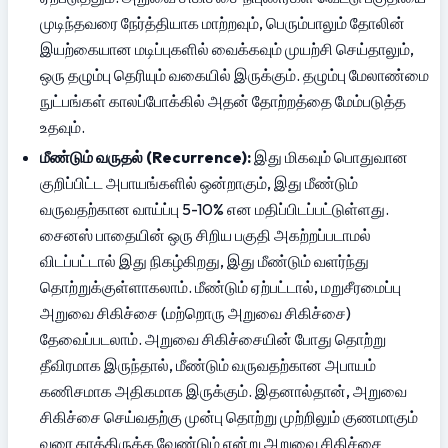
முடிந்தவரை நேர்த்தியாக மாற்றவும், பெரும்பாலும் தோலின் 
இயற்கையான மடிப்புகளில் வைக்கவும் முயற்சி செய்தாலும், 
ஒரு தழும்பு தெரியும் வகையில் இருக்கும். தழும்பு மேலாண்மை 
நுட்பங்கள் காலப்போக்கில் அதன் தோற்றத்தை மேம்படுத்த 
உதவும்.
மீண்டும் வருதல் (Recurrence):
 இது மிகவும் பொதுவான 
குறிப்பிட்ட அபாயங்களில் ஒன்றாகும், இது மீண்டும் 
வருவதற்கான வாய்ப்பு 5-10% என மதிப்பிடப்பட்டுள்ளது. 
சைனஸ் பாதையின் ஒரு சிறிய பகுதி அகற்றப்படாமல் 
விடப்பட்டால் இது நிகழ்கிறது, இது மீண்டும் வளர்ந்து 
தொற்றுக்குள்ளாகலாம். மீண்டும் ஏற்பட்டால், மறுசீரமைப்பு 
அறுவை சிகிச்சை (மற்றொரு அறுவை சிகிச்சை) 
தேவைப்படலாம். அறுவை சிகிச்சையின் போது தொற்று 
தீவிரமாக இருந்தால், மீண்டும் வருவதற்கான அபாயம் 
கணிசமாக அதிகமாக இருக்கும். இதனால்தான், அறுவை 
சிகிச்சை செய்வதற்கு முன்பு தொற்று முற்றிலும் குணமாகும் 
வரை காத்திருக்க வேண்டும் என்று அறுவை சிகிச்சை 