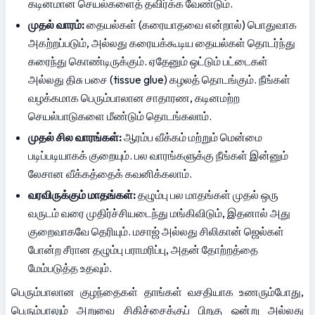
கடினமான செயல்களைத் தவிர்க்க வேண்டும்.
முதல் வாரம்:
 தையல்கள் (கரையாதவை என்றால்) பொதுவாக 
அகற்றப்படும், அல்லது கரையக்கூடிய தையல்கள் தொடர்ந்து 
கரைந்து கொண்டிருக்கும். ஏதேனும் ஒட்டும் பட்டைகள் 
அல்லது திசு பசை (tissue glue) கழலத் தொடங்கும். நீங்கள் 
வழக்கமாக பெரும்பாலான சாதாரண, கடினமற்ற 
செயல்பாடுகளை மீண்டும் தொடங்கலாம்.
முதல் சில வாரங்கள்:
 ஆரம்ப வீக்கம் மற்றும் மென்மை 
படிப்படியாகக் குறையும். பல வாரங்களுக்கு நீங்கள் இன்னும் 
லேசான வீக்கத்தைக் கவனிக்கலாம்.
வரவிருக்கும் மாதங்கள்:
 தழும்பு பல மாதங்கள் முதல் ஒரு 
வருடம் வரை முதிர்ச்சியடைந்து மங்கிவிடும், இதனால் அது 
குறைவாகவே தெரியும். மசாஜ் அல்லது சிலிகான் ஜெல்கள் 
போன்ற சீரான தழும்பு பராமரிப்பு, அதன் தோற்றத்தை 
மேம்படுத்த உதவும்.
பெரும்பாலான குழந்தைகள் தாங்கள் வசதியாக உணரும்போது, 
பெரும்பாலும் அறுவை சிகிச்சைக்குப் பிறகு ஒன்று அல்லது 