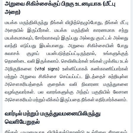
அறுவை சிகிச்சைக்குப் பிறகு உடனடியாக (மீட்பு 
அறை)
மயக்க மருந்திலிருந்து நீங்கள் விழித்தெழும்போது, நீங்கள் மீட்பு 
அறையில் இருப்பீர்கள். மயக்க மருந்தின் காரணமாக சற்று 
மயக்கமாகவும், சோர்வாகவும் இருப்பது அல்லது குமட்டல் அல்லது 
வாந்தி எடுப்பது இயல்பானது. அறுவை சிகிச்சையின் போது 
சுவாசக் குழாய் பயன்படுத்தப்பட்டிருந்தால், உங்களுக்குத் 
தொண்டை வலி இருக்கலாம். செவிலியர்கள் உங்கள் முக்கிய உடல் 
அறிகுறிகளை (vital signs) உன்னிப்பாகக் கண்காணிப்பார்கள் 
மற்றும் அறுவை சிகிச்சை செய்யப்பட்ட இடத்தைச் சுற்றியுள்ள 
அசௌகரியத்தைக் குறைக்க வலி நிவாரண மருந்துகளை 
வழங்குவார்கள். பல வாரங்களுக்கு அந்தப் பகுதியில் லேசான 
அசௌகரியம் மற்றும் வீக்கம் இருப்பதை நீங்கள் எதிர்பார்க்கலாம்.
வார்டில் மற்றும் மருத்துவமனையிலிருந்து 
வெளியேறுதல்
நீங்கள் முழுமையாக விழித்துக்கொண்டு உடல்நிலை சீரானதும், 