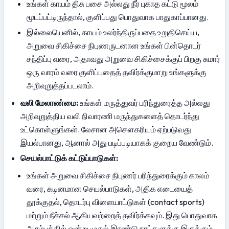
உங்கள் காயம் திசு பசை அல்லது நீர் புகாத கட்டு மூலம் 
மூடப்பட்டிருந்தால், குளிப்பது பொதுவாக பாதுகாப்பானது.
இல்லையெனில், காயம் உலர்ந்திருப்பதை உறுதிசெய்ய, 
அறுவை சிகிச்சை நிபுணருடனான உங்கள் பின்தொடர் 
சந்திப்பு வரை, அதாவது அறுவை சிகிச்சைக்குப் பிறகு சுமார் 
ஒரு வாரம் வரை குளிப்பதைத் தவிர்க்குமாறு உங்களுக்கு 
அறிவுறுத்தப்படலாம்.
வலி மேலாண்மை:
 உங்கள் மருத்துவர் பரிந்துரைத்த அல்லது 
அறிவுறுத்திய வலி நிவாரணி மருந்துகளைத் தொடர்ந்து 
உட்கொள்ளுங்கள். லேசான அசௌகரியம் ஏற்படுவது 
இயல்பானது, ஆனால் அது படிப்படியாகக் குறைய வேண்டும்.
செயல்பாட்டுக் கட்டுப்பாடுகள்:
உங்கள் அறுவை சிகிச்சை நிபுணர் பரிந்துரைக்கும் காலம் 
வரை, கடினமான செயல்பாடுகள், அதிக எடையைத் 
தூக்குதல், தொடர்பு விளையாட்டுகள் (contact sports) 
மற்றும் நீச்சல் ஆகியவற்றைத் தவிர்க்கவும். இது பொதுவாக 
ஆரம்பத்தில் ஒன்று முதல் இரண்டு நாட்களுக்கு இருக்கும், 