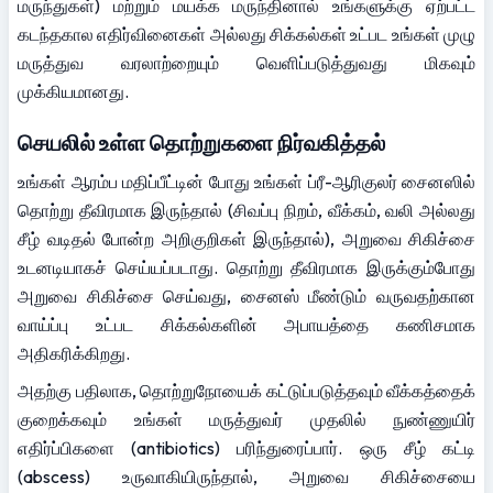
மருந்துகள்) மற்றும் மயக்க மருந்தினால் உங்களுக்கு ஏற்பட்ட 
கடந்தகால எதிர்வினைகள் அல்லது சிக்கல்கள் உட்பட உங்கள் முழு 
மருத்துவ வரலாற்றையும் வெளிப்படுத்துவது மிகவும் 
முக்கியமானது.
செயலில் உள்ள தொற்றுகளை நிர்வகித்தல்
உங்கள் ஆரம்ப மதிப்பீட்டின் போது உங்கள் ப்ரீ-ஆரிகுலர் சைனஸில் 
தொற்று தீவிரமாக இருந்தால் (சிவப்பு நிறம், வீக்கம், வலி அல்லது 
சீழ் வடிதல் போன்ற அறிகுறிகள் இருந்தால்), அறுவை சிகிச்சை 
உடனடியாகச் செய்யப்படாது. தொற்று தீவிரமாக இருக்கும்போது 
அறுவை சிகிச்சை செய்வது, சைனஸ் மீண்டும் வருவதற்கான 
வாய்ப்பு உட்பட சிக்கல்களின் அபாயத்தை கணிசமாக 
அதிகரிக்கிறது.
அதற்கு பதிலாக, தொற்றுநோயைக் கட்டுப்படுத்தவும் வீக்கத்தைக் 
குறைக்கவும் உங்கள் மருத்துவர் முதலில் நுண்ணுயிர் 
எதிர்ப்பிகளை (antibiotics) பரிந்துரைப்பார். ஒரு சீழ் கட்டி 
(abscess) உருவாகியிருந்தால், அறுவை சிகிச்சையை 