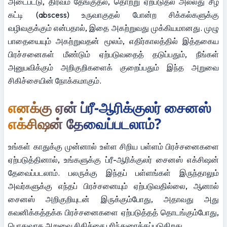
அடைபட்டு, திரவம் தேங்குதல், தொற்று ஏற்படுதல் அல்லது சீழ் 
கட்டி (abscess) உருவாகுதல் போன்ற சிக்கல்களுக்கு 
வழிவகுக்கும் என்பதால், இதை அகற்றுவது முக்கியமானது. முழு 
பாதையையும் அகற்றுவதன் மூலம், எதிர்காலத்தில் இத்தகைய 
பிரச்சனைகள் மீண்டும் ஏற்படுவதைத் தடுப்பதும், நீங்கள் 
அனுபவிக்கும் அறிகுறிகளைக் குறைப்பதும் இந்த அறுவை 
சிகிச்சையின் நோக்கமாகும்.
எனக்கு ஏன் ப்ரீ-ஆரிக்குலர் சைனஸ் 
எக்சிஷன் தேவைப்படலாம்?
உங்கள் காதுக்கு முன்னால் உள்ள சிறிய பள்ளம் பிரச்சனைகளை 
ஏற்படுத்தினால், உங்களுக்கு ப்ரீ-ஆரிக்குலர் சைனஸ் எக்சிஷன் 
தேவைப்படலாம். பலருக்கு இந்தப் பள்ளங்கள் இருந்தாலும் 
அவர்களுக்கு எந்தப் பிரச்சனையும் ஏற்படுவதில்லை, ஆனால் 
சைனஸ் அறிகுறியுடன் இருக்கும்போது, அதாவது அது 
கவனிக்கத்தக்க பிரச்சனைகளை ஏற்படுத்தத் தொடங்கும்போது, 
பொதுவாக அறுவை சிகிச்சை பரிந்துரைக்கப்படுகிறது.