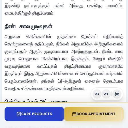
இரண்டு நாட்களுக்குள் பள்ளி அல்லது பகல்நேர பராமரிப்பு 
மையத்திற்குத் திரும்பலாம்.
நீண்ட கால முடிவுகள்
அறுவை சிகிச்சையின் முதன்மை நோக்கம் எதிர்காலத் 
தொற்றுகளைத் தடுப்பதும், நீங்கள் அனுபவித்த அறிகுறிகளைக் 
குறைப்பதும் ஆகும். முழுமையான அகற்றுதலுடன், நீண்ட கால 
முடிவு பொதுவாக மிகச்சிறப்பாக இருக்கும், மேலும் மீண்டும் 
வருவதற்கான வாய்ப்புகள் திருப்திகரமாக குறைவாகவே 
இருக்கும். இந்த அறுவை சிகிச்சையைச் செய்துகொள்பவர்களில் 
பெரும்பாலானோர், தங்கள் ப்ரீ-ஆரிகுலர் சைனஸ் தொடர்பாக 
மேலதிக சிக்கல்களை எதிர்கொள்வதில்லை.
பின்தொடர்தல் அட்டவணை
உங்கள் காது, மூக்கு, தொண்டை (ENT) அறுவை சிகிச்சை 
CARE PRODUCTS
BOOK APPOINTMENT
நிபுணருடன் உங்களுக்கு குறைந்தது ஒரு பின்தொடர்தல் சந்திப்பு 
(follow-up appointment) இருக்கும். இது பொதுவாக உங்கள் 