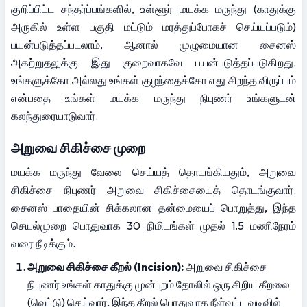
குறிப்பிட்ட சந்தர்ப்பங்களில், உள்ளூர் மயக்க மருந்து (காதுக்கு 
அருகில் உள்ள பகுதி மட்டும் மரத்துப்போகச் செய்யப்படும்) 
பயன்படுத்தப்படலாம், ஆனால் முழுமையான சைனஸ் 
அகற்றுதலுக்கு இது குறைவாகவே பயன்படுத்தப்படுகிறது. 
உங்களுக்கோ அல்லது உங்கள் குழந்தைக்கோ எது சிறந்த விருப்பம் 
என்பதை உங்கள் மயக்க மருந்து நிபுணர் உங்களுடன் 
கலந்துரையாடுவார்.
அறுவை சிகிச்சை முறை
மயக்க மருந்து வேலை செய்யத் தொடங்கியதும், அறுவை 
சிகிச்சை நிபுணர் அறுவை சிகிச்சையைத் தொடங்குவார். 
சைனஸ் பாதையின் சிக்கலான தன்மையைப் பொறுத்து, இந்த 
செயல்முறை பொதுவாக 30 நிமிடங்கள் முதல் 1.5 மணிநேரம் 
வரை நீடிக்கும்.
அறுவை சிகிச்சை கீறல் (Incision):
 அறுவை சிகிச்சை 
நிபுணர் உங்கள் காதுக்கு முன்புறம் தோலில் ஒரு சிறிய கீறலை 
(வெட்டு) செய்வார். இந்த கீறல் பொதுவாக நீள்வட்ட வடிவில் 