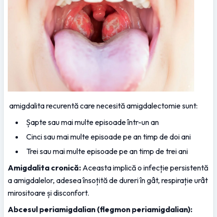
 amigdalita recurentă care necesită amigdalectomie sunt:
Șapte sau mai multe episoade într-un an
Cinci sau mai multe episoade pe an timp de doi ani
Trei sau mai multe episoade pe an timp de trei ani
Amigdalita cronică:
 Aceasta implică o infecție persistentă 
a amigdalelor, adesea însoțită de dureri în gât, respirație urât 
mirositoare și disconfort.
Abcesul periamigdalian (flegmon periamigdalian):