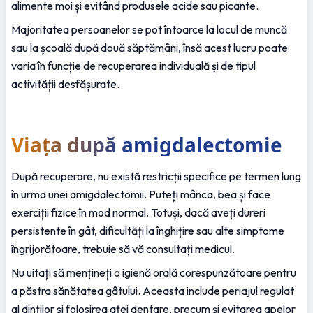
alimente moi și evitând produsele acide sau picante.
Majoritatea persoanelor se pot întoarce la locul de muncă 
sau la școală după două săptămâni, însă acest lucru poate 
varia în funcție de recuperarea individuală și de tipul 
activității desfășurate.
Viața după amigdalectomie
După recuperare, nu există restricții specifice pe termen lung 
în urma unei amigdalectomii. Puteți mânca, bea și face 
exerciții fizice în mod normal. Totuși, dacă aveți dureri 
persistente în gât, dificultăți la înghițire sau alte simptome 
îngrijorătoare, trebuie să vă consultați medicul.
Nu uitați să mențineți o igienă orală corespunzătoare pentru 
a păstra sănătatea gâtului. Aceasta include periajul regulat 
al dinților și folosirea aței dentare, precum și evitarea apelor 