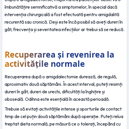
îmbunătățire semnificativă a simptomelor, în special dacă 
intervenția chirurgicală a fost efectuată pentru amigdalită 
recurentă sau cronică. Deși este încă posibil să aveți dureri în 
gât, frecvența și severitatea infecțiilor ar trebui să se reducă.
Recuperarea și revenirea la 
activitățile normale
Recuperarea după o amigdalectomie durează, de regulă, 
aproximativ două săptămâni. În acest interval, puteți resimți 
dureri în gât, dureri de urechi, dificultăți la înghițire și 
oboseală. Odihna este esențială în această perioadă.
Trebuie să evitați activitățile intense și sporturile de contact 
timp de cel puțin două săptămâni după operație. Puteți relua 
treptat dieta normală, pe măsură ce o tolerați, începând cu 