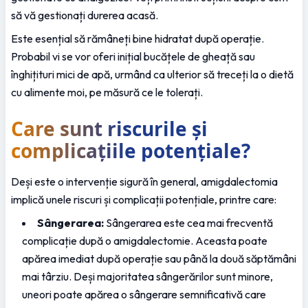
să vă gestionați durerea acasă.
Este esențial să rămâneți bine hidratat după operație. 
Probabil vi se vor oferi inițial bucățele de gheață sau 
înghițituri mici de apă, urmând ca ulterior să treceți la o dietă 
cu alimente moi, pe măsură ce le tolerați.
Care sunt riscurile și 
complicațiile potențiale?
Deși este o intervenție sigură în general, amigdalectomia 
implică unele riscuri și complicații potențiale, printre care:
Sângerarea:
 Sângerarea este cea mai frecventă 
complicație după o amigdalectomie. Aceasta poate 
apărea imediat după operație sau până la două săptămâni 
mai târziu. Deși majoritatea sângerărilor sunt minore, 
uneori poate apărea o sângerare semnificativă care 