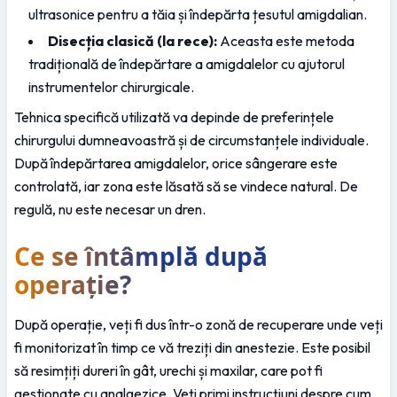
ultrasonice pentru a tăia și îndepărta țesutul amigdalian.
Disecția clasică (la rece):
 Aceasta este metoda 
tradițională de îndepărtare a amigdalelor cu ajutorul 
instrumentelor chirurgicale.
Tehnica specifică utilizată va depinde de preferințele 
chirurgului dumneavoastră și de circumstanțele individuale. 
După îndepărtarea amigdalelor, orice sângerare este 
controlată, iar zona este lăsată să se vindece natural. De 
regulă, nu este necesar un dren.
Ce se întâmplă după 
operație?
După operație, veți fi dus într-o zonă de recuperare unde veți 
fi monitorizat în timp ce vă treziți din anestezie. Este posibil 
să resimțiți dureri în gât, urechi și maxilar, care pot fi 
gestionate cu analgezice. Veți primi instrucțiuni despre cum 