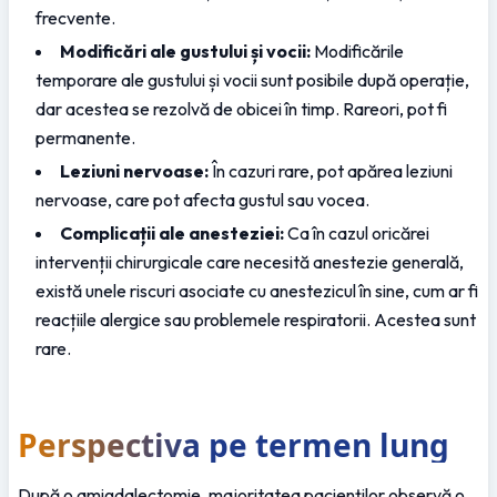
frecvente.
Modificări ale gustului și vocii:
 Modificările 
temporare ale gustului și vocii sunt posibile după operație, 
dar acestea se rezolvă de obicei în timp. Rareori, pot fi 
permanente.
Leziuni nervoase:
 În cazuri rare, pot apărea leziuni 
nervoase, care pot afecta gustul sau vocea.
Complicații ale anesteziei:
 Ca în cazul oricărei 
intervenții chirurgicale care necesită anestezie generală, 
există unele riscuri asociate cu anestezicul în sine, cum ar fi 
reacțiile alergice sau problemele respiratorii. Acestea sunt 
rare.
Perspectiva pe termen lung
După o amigdalectomie, majoritatea pacienților observă o 