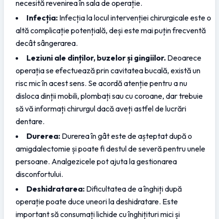
necesită revenirea în sala de operație.
Infecția:
 Infecția la locul intervenției chirurgicale este o 
altă complicație potențială, deși este mai puțin frecventă 
decât sângerarea.
Leziuni ale dinților, buzelor și gingiilor. 
Deoarece 
operația se efectuează prin cavitatea bucală, există un 
risc mic în acest sens. Se acordă atenție pentru a nu 
disloca dinții mobili, plombați sau cu coroane, dar trebuie 
să vă informați chirurgul dacă aveți astfel de lucrări 
dentare.
Durerea:
 Durerea în gât este de așteptat după o 
amigdalectomie și poate fi destul de severă pentru unele 
persoane. Analgezicele pot ajuta la gestionarea 
disconfortului.
Deshidratarea:
 Dificultatea de a înghiți după 
operație poate duce uneori la deshidratare. Este 
important să consumați lichide cu înghițituri mici și 