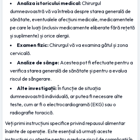
Analiza istoricului medical:
 Chirurgul 
dumneavoastră vă va întreba despre starea generală de 
sănătate, eventualele afecțiuni medicale, medicamentele 
pe care le luați (inclusiv medicamente eliberate fără rețetă 
și suplimente) și orice alergii.
Examen fizic:
 Chirurgul vă va examina gâtul și zona 
cervicală.
Analize de sânge:
 Acestea pot fi efectuate pentru a 
verifica starea generală de sănătate și pentru a evalua 
riscul de sângerare.
Alte investigații:
 În funcție de situația 
dumneavoastră individuală, ar putea fi necesare alte 
teste, cum ar fi o electrocardiogramă (EKG) sau o 
radiografie toracică.
Veți primi instrucțiuni specifice privind repausul alimentar 
înainte de operație. Este esențial să urmați aceste 
instrucțiuni cu atenție pentru a reduce riscul de complicații în 