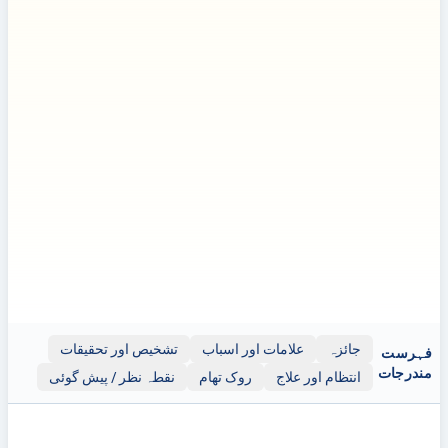
دستبرداری:
دستبرداری: یہ کتابچہ عام معلومات فراہم کرتا ہے اور
صرف تعلیمی مقاصد کے لیے ہے۔ اسے پیشہ ورانہ طبی مشورے،
تشخیص، یا علاج کے متبادل کے طور پر استعمال نہیں کیا جانا چاہیے۔
صحت کے کسی بھی مسائل کے لیے یا اپنی صحت یا علاج سے متعلق
کوئی بھی فیصلہ کرنے سے پہلے ہمیشہ اہل صحت کی دیکھ بھال کے
پیشہ ور سے مشورہ لیں۔
اس کتابچے میں مظاہرے کے مقاصد کے لیے بیرونی ویب سائٹس
یا وسائل (مثلاً یوٹیوب) کے لنکس ہو سکتے ہیں؛ تاہم، یہ
لنکس صرف معلومات کے لیے فراہم کیے گئے ہیں۔ Clinicol.co.uk
ان بیرونی ذرائع سے وابستہ نہیں ہے، ان کی توثیق نہیں
کرتا، اور ان کے مواد، درستگی، یا کاپی رائٹ کی تعمیل کا
ذمہ دار نہیں ہے۔ ان بیرونی لنکس کا استعمال آپ کی اپنی
صوابدید اور خطرے پر ہے۔
جائزہ
علامات اور اسباب
تشخیص اور تحقیقات
فہرست
مندرجات
انتظام اور علاج
روک تھام
نقطہ نظر / پیش گوئی