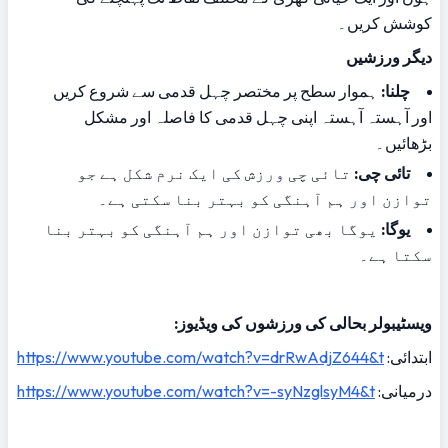
کوشش کریں۔
دیگر ورزشیں
چلنا:
 ہموار سطح پر مختصر چہل قدمی سے شروع کریں 
اور آہستہ آہستہ اپنی چہل قدمی کا فاصلہ اور مشکل 
بڑھائیں۔
تائی چی:
 تائی چی ورزش کی ایک نرم شکل ہے جو 
توازن اور ہم آہنگی کو بہتر بنا سکتی ہے۔
یوگا:
 یوگا بھی توازن اور ہم آہنگی کو بہتر بنا 
سکتا ہے۔
ویسٹیبولر بحالی کی ورزشوں کی ویڈیوز:
ابتدائی: 
https://www.youtube.com/watch?v=drRwAdjZ644&t
درمیانی: 
https://www.youtube.com/watch?v=-syNzglsyM4&t