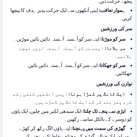
پیچھے حرکت دیں۔
ہموار تعاقب:
 اپنی آنکھوں سے ایک حرکت پذیر ہدف کا پیچھا 
کریں۔
سر کی ورزشیں
سر کو موڑنا:
 اپنے سر کو آہستہ آہستہ دائیں بائیں موڑیں۔
سر ہلانا:
 اپنے سر کو آہستہ آہستہ اوپر نیچے 
ہلائیں۔
سر کو جھکانا:
 اپنے سر کو آہستہ آہستہ دائیں بائیں 
جھکائیں۔
توازن کی ورزشیں
ایک ٹانگ پر کھڑا ہونا:
 اپنی آنکھیں کھلی رکھ 
کر، پھر بند کر کے ایک ٹانگ پر کھڑے ہوں۔
ایڑی سے پنجے تک چلنا:
 ایک سیدھی لکیر میں چلیں، ایک پاؤں 
کو دوسرے کے بالکل سامنے رکھیں۔
گھڑی کی سمت میں پہنچنا:
 اپنے پاؤں الگ رکھ کر کھڑے 
ہوں اور ایک خیالی گھڑی کے مختلف نقاط تک پہنچنے کی 