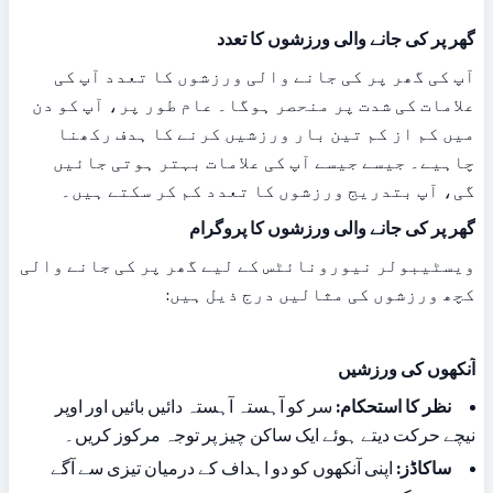
گھر پر کی جانے والی ورزشوں کا تعدد
آپ کی گھر پر کی جانے والی ورزشوں کا تعدد آپ کی 
علامات کی شدت پر منحصر ہوگا۔ عام طور پر، آپ کو دن 
میں کم از کم تین بار ورزشیں کرنے کا ہدف رکھنا 
چاہیے۔ جیسے جیسے آپ کی علامات بہتر ہوتی جائیں 
گی، آپ بتدریج ورزشوں کا تعدد کم کر سکتے ہیں۔
گھر پر کی جانے والی ورزشوں کا پروگرام
ویسٹیبولر نیورونائٹس کے لیے گھر پر کی جانے والی 
کچھ ورزشوں کی مثالیں درج ذیل ہیں:
آنکھوں کی ورزشیں
نظر کا استحکام:
 سر کو آہستہ آہستہ دائیں بائیں اور اوپر 
نیچے حرکت دیتے ہوئے ایک ساکن چیز پر توجہ مرکوز کریں۔
ساکاڈز:
 اپنی آنکھوں کو دو اہداف کے درمیان تیزی سے آگے 