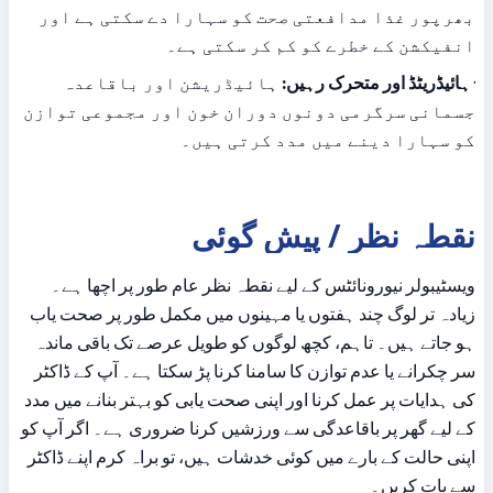
بھرپور غذا مدافعتی صحت کو سہارا دے سکتی ہے اور 
انفیکشن کے خطرے کو کم کر سکتی ہے۔
· 
ہائیڈریٹڈ اور متحرک رہیں:
 ہائیڈریشن اور باقاعدہ 
جسمانی سرگرمی دونوں دوران خون اور مجموعی توازن 
کو سہارا دینے میں مدد کرتی ہیں۔
نقطہ نظر / پیش گوئی
ویسٹیبولر نیورونائٹس کے لیے نقطہ نظر عام طور پر اچھا ہے۔ 
زیادہ تر لوگ چند ہفتوں یا مہینوں میں مکمل طور پر صحت یاب 
ہو جاتے ہیں۔ تاہم، کچھ لوگوں کو طویل عرصے تک باقی ماندہ 
سر چکرانے یا عدم توازن کا سامنا کرنا پڑ سکتا ہے۔ آپ کے ڈاکٹر 
کی ہدایات پر عمل کرنا اور اپنی صحت یابی کو بہتر بنانے میں مدد 
کے لیے گھر پر باقاعدگی سے ورزشیں کرنا ضروری ہے۔ اگر آپ کو 
اپنی حالت کے بارے میں کوئی خدشات ہیں، تو براہ کرم اپنے ڈاکٹر 
سے بات کریں۔