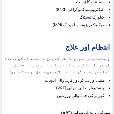
سماعت کا ٹیسٹ
الیکٹرونیسٹاگموگرافی (ENG)
کیلورک ٹیسٹنگ
میگنیٹک ریزوننس امیجنگ (MRI)
انتظام اور علاج
ویسٹیبولر نیورونائٹس کے علاج کا مقصد آپ کی علامات 
کو دور کرنا اور آپ کو اپنا توازن دوبارہ حاصل 
کرنے میں مدد کرنا ہے۔ علاج میں شامل ہو سکتے ہیں:
متلی اور قے کو دور کرنے والی ادویات
ویسٹیبولر بحالی تھراپی (VRT)
گھر پر کی جانے والی ورزشیں
ویسٹیبولر بحالی تھراپی (VRT)