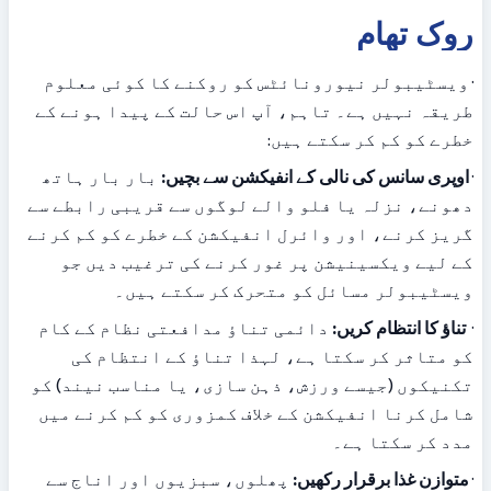
روک تھام
· ویسٹیبولر نیورونائٹس کو روکنے کا کوئی معلوم 
طریقہ نہیں ہے۔ تاہم، آپ اس حالت کے پیدا ہونے کے 
خطرے کو کم کر سکتے ہیں:
· 
اوپری سانس کی نالی کے انفیکشن سے بچیں:
 بار بار ہاتھ 
دھونے، نزلہ یا فلو والے لوگوں سے قریبی رابطے سے 
گریز کرنے، اور وائرل انفیکشن کے خطرے کو کم کرنے 
کے لیے ویکسینیشن پر غور کرنے کی ترغیب دیں جو 
ویسٹیبولر مسائل کو متحرک کر سکتے ہیں۔
·  
تناؤ کا انتظام کریں:
 دائمی تناؤ مدافعتی نظام کے کام 
کو متاثر کر سکتا ہے، لہذا تناؤ کے انتظام کی 
تکنیکوں (جیسے ورزش، ذہن سازی، یا مناسب نیند) کو 
شامل کرنا انفیکشن کے خلاف کمزوری کو کم کرنے میں 
مدد کر سکتا ہے۔
· 
متوازن غذا برقرار رکھیں:
 پھلوں، سبزیوں اور اناج سے 