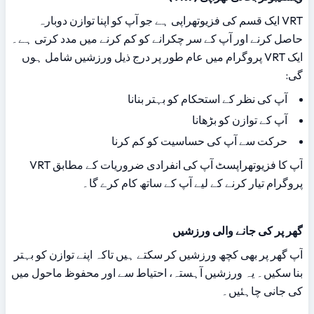
VRT ایک قسم کی فزیوتھراپی ہے جو آپ کو اپنا توازن دوبارہ 
حاصل کرنے اور آپ کے سر چکرانے کو کم کرنے میں مدد کرتی ہے۔ 
ایک VRT پروگرام میں عام طور پر درج ذیل ورزشیں شامل ہوں 
گی:
آپ کی نظر کے استحکام کو بہتر بنانا
آپ کے توازن کو بڑھانا
حرکت سے آپ کی حساسیت کو کم کرنا
آپ کا فزیوتھراپسٹ آپ کی انفرادی ضروریات کے مطابق VRT 
پروگرام تیار کرنے کے لیے آپ کے ساتھ کام کرے گا۔
گھر پر کی جانے والی ورزشیں
آپ گھر پر بھی کچھ ورزشیں کر سکتے ہیں تاکہ اپنے توازن کو بہتر 
بنا سکیں۔ یہ ورزشیں آہستہ، احتیاط سے اور محفوظ ماحول میں 
کی جانی چاہئیں۔