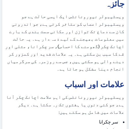
جائزہ
ویسٹیبولر نیورونائٹس ایک ایسی حالت ہے جو 
ویسٹیبولر اعصاب کو متاثر کرتی ہے، جو اندرونی 
کان سے دماغ تک توازن اور مکانی سمت بندی کے بارے 
میں معلومات بھیجنے کے لیے ذمہ دار ہے۔ یہ حالت 
اچانک چکر (گھومنے کا احساس)، سر چکرانا، متلی اور 
قے کا سبب بن سکتی ہے۔ یہ علامات شدید اور کمزور کر 
دینے والی ہو سکتی ہیں، جس سے روزمرہ کی سرگرمیاں 
انجام دینا مشکل ہو جاتا ہے۔
علامات اور اسباب
ویسٹیبولر نیورونائٹس کی اہم علامت اچانک چکر آنا 
ہے، جو کئی دنوں یا ہفتوں تک رہ سکتا ہے۔ دیگر 
علامات میں شامل ہو سکتے ہیں:
سر چکرانا