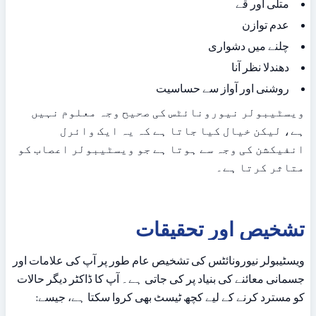
متلی اور قے
عدم توازن
چلنے میں دشواری
دھندلا نظر آنا
روشنی اور آواز سے حساسیت
ویسٹیبولر نیورونائٹس کی صحیح وجہ معلوم نہیں 
ہے، لیکن خیال کیا جاتا ہے کہ یہ ایک وائرل 
انفیکشن کی وجہ سے ہوتا ہے جو ویسٹیبولر اعصاب کو 
متاثر کرتا ہے۔
تشخیص اور تحقیقات
ویسٹیبولر نیورونائٹس کی تشخیص عام طور پر آپ کی علامات اور 
جسمانی معائنے کی بنیاد پر کی جاتی ہے۔ آپ کا ڈاکٹر دیگر حالات 
کو مسترد کرنے کے لیے کچھ ٹیسٹ بھی کروا سکتا ہے، جیسے: